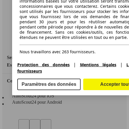
informations basées sur votre utilisation seront transm
A propos d'AutoScout24
concessionnaires que vous contacterez. Certains cookie
sont utilisés par les fournisseurs pour stocker les info
Conditions d'utilisation
que vous fournissez lors de vos demandes de fina
pendant 30 jours et pour les réutiliser automati
Informations légales
pendant cette période pour répondre à de nouvelles 
de financement. Sans ces cookies/outils, ces fonctio
Protection des données
étendues ne peuvent être utilisées en tout ou en partie.
Accessibility Statement
Nous travaillons avec 263 fournisseurs.
Service
|
|
Protection des données
Mentions légales
L
Espace Pro
fournisseurs
Contact
Paramètres des données
Accepter tou
AutoScout24 pour iOS
AutoScout24 pour Android