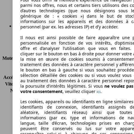
parmi nos offres, nous et certains tiers utilisons des c
Carburant
d’autres technologies (que nous désignons sous l
générique de : « cookies ») dans le but de stoc
informations sur les appareils et des données à c
personnel (par ex. les adresses IP) et d’y accéder.
149 g/km
Il nous est ainsi possible de faire apparaître une p
personnalisée en fonction de vos intérêts, d’optimis
Émissions de CO2 (combinées)*
offre et d’analyser l’utilisation que vous en faites. 
cliquer sur le bouton en bas à droite pour donner votre 
Moteur et Puissance
la mise en œuvre de cookies soumis à consentemen
traitement des données à caractère personnel y afféren
le bouton en bas à gauche si vous souhaitez procéd
KW (CH)
75 kW (102 PS)
sélection détaillée des cookies ou si vous voulez vous
Accélération (0-100 km/h)
12.6s
au traitement des données à caractère personnel repo
Vitesse maximale (km/h)
168 km/h
la poursuite d’intérêts légitimes. Si vous
ne voulez pa
Nombre de vitesses
5
votre consentement
, veuillez cliquer
.
ici
Couple
250 nm
Les cookies, appareils ou identifiants en ligne similaires
Cylindrée
1598 ccm
identifiants de connexion, identifiants assignés 
Carburant
Diesel
aléatoire, identifiants réseau) ainsi que toutes
Cylindres
4
informations (par ex. type et informations de nav
langue, taille d’écran, technologies prises en charg
Transmission
Boîte manuelle
peuvent être conservés ou lus sur votre appare
Type de traction
Traction avant
reconnaître celui-ci à chacune de ses connexion