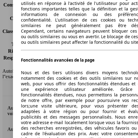
utilisés en réponse à l'activité de l'utilisateur pour ac
Consommation (combinée)*
-
fonctions importantes telles que la définition et la ges
Classe d'émissions
Euro 5
informations de connexion ou des préféren
Capacité du réservoir
60 l
confidentialité. L'utilisation de ces cookies ou tech
similaires ne peut généralement pas être désa
Cependant, certains navigateurs peuvent bloquer ces
Classes d'assurance
ou outils similaires ou vous en avertir. Le blocage de ce
ou outils similaires peut affecter la fonctionnalité du sit
Tous risques
-
Risques partiels
-
Responsabilité civile
-
Fonctionnalités avancées de la page
HSN/TSN
n.c./n.c.
AutoScout24 France SAS décline toute responsabilité concernant
Nous et des tiers utilisons divers moyens technol
l''exactitude des indications fournies.
notamment des cookies et des outils similaires sur no
web, pour vous offrir des fonctionnalités étendues et 
Haut
une expérience utilisateur améliorée. Grâc
fonctionnalités étendues, nous permettons la personna
de notre offre, par exemple pour poursuivre vos re
lors;une visite ultérieure, pour vous présenter de
AutoScout24: la plus grande plateforme en ligne de
adaptées à votre région ou pour fournir et éval
voitures en Europe
publicités et des messages personnalisés. Nous enre
votre adresse e-mail localement lorsque vous la fournis
des recherches enregistrées, des véhicules favoris ou
AutoScout24
cadre de l'évaluation des prix. Avec votre consentem