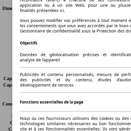
application ou à un site Web, pour une ou plusie
Dimensions
finalités présentées ici.
Vous pouvez modifier vos préférences à tout moment et
Longueur
4876 mm
les consentements que vous avez accordés par le biais 
Hauteur
1836 mm
Gestionnaire de confidentialité sous la Protection des d
Largeur
1794 mm
Empattement
3006 mm
Objectifs
Poids maximum
2238 kg
Charge maximale
741 kg
Données de géolocalisation précises et identifica
Portes
4
analyse de l’appareil
Sièges
2
Charge sur toit
-
Publicités et contenu personnalisés, mesure de per
Capacité de remorquage (sans freins)
740 kg
des publicités et du contenu, études d’audi
développement de services
Capacité de remorquage (avec freins)
1500 kg
Volume du coffre
-
Fonctions essentielles de la page
Consommation
Émissions de CO2*
149 g/km (komb.)
Nous ou ces fournisseurs utilisons des cookies ou des o
Consommation (ville)
-
technologies similaires nécessaires au bon fonctionn
site et à ses fonctionnalités essentielles. Ils sont gén
Consommation (route)
-