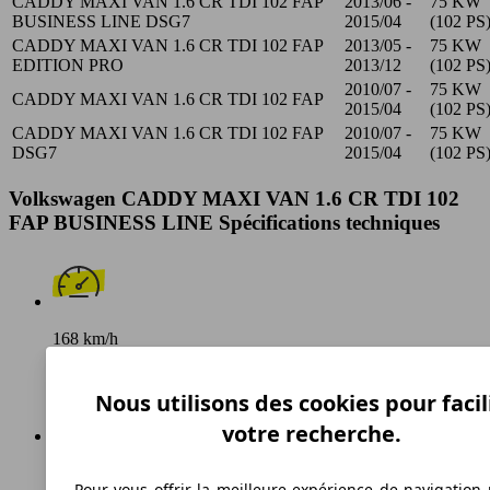
CADDY MAXI VAN 1.6 CR TDI 102 FAP
2013/06 -
75 KW
BUSINESS LINE DSG7
2015/04
(102 PS
CADDY MAXI VAN 1.6 CR TDI 102 FAP
2013/05 -
75 KW
EDITION PRO
2013/12
(102 PS
2010/07 -
75 KW
CADDY MAXI VAN 1.6 CR TDI 102 FAP
2015/04
(102 PS
CADDY MAXI VAN 1.6 CR TDI 102 FAP
2010/07 -
75 KW
DSG7
2015/04
(102 PS
Volkswagen CADDY MAXI VAN 1.6 CR TDI 102
FAP BUSINESS LINE Spécifications techniques
168 km/h
Vitesse maximale
Nous utilisons des cookies pour facil
votre recherche.
Diesel
Pour vous offrir la meilleure expérience de navigation 