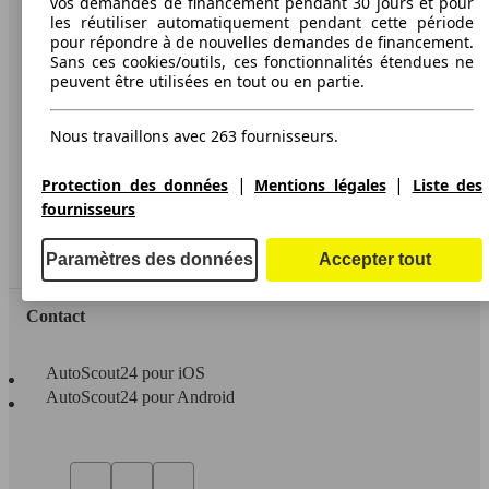
vos demandes de financement pendant 30 jours et pour
les réutiliser automatiquement pendant cette période
A propos d'AutoScout24
pour répondre à de nouvelles demandes de financement.
Sans ces cookies/outils, ces fonctionnalités étendues ne
Conditions d'utilisation
peuvent être utilisées en tout ou en partie.
Informations légales
Nous travaillons avec 263 fournisseurs.
Protection des données
Accessibility Statement
|
|
Protection des données
Mentions légales
Liste des
fournisseurs
Service
Espace Pro
Paramètres des données
Accepter tout
Contact
AutoScout24 pour iOS
AutoScout24 pour Android