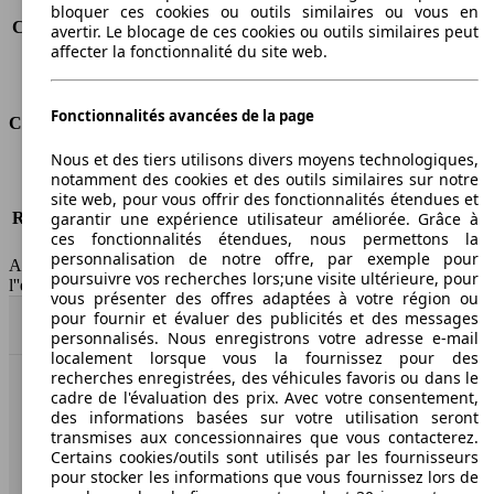
Consommation (route)
5.9 l/100km
bloquer ces cookies ou outils similaires ou vous en
Consommation (combinée)*
6.7 l/100km
avertir. Le blocage de ces cookies ou outils similaires peut
affecter la fonctionnalité du site web.
Classe d'émissions
Euro 5
Capacité du réservoir
60 l
Fonctionnalités avancées de la page
Classes d'assurance
Nous et des tiers utilisons divers moyens technologiques,
Tous risques
-
notamment des cookies et des outils similaires sur notre
Risques partiels
-
site web, pour vous offrir des fonctionnalités étendues et
Responsabilité civile
-
garantir une expérience utilisateur améliorée. Grâce à
ces fonctionnalités étendues, nous permettons la
HSN/TSN
n.c./n.c.
personnalisation de notre offre, par exemple pour
AutoScout24 France SAS décline toute responsabilité concernant
poursuivre vos recherches lors;une visite ultérieure, pour
l''exactitude des indications fournies.
vous présenter des offres adaptées à votre région ou
pour fournir et évaluer des publicités et des messages
Haut
personnalisés. Nous enregistrons votre adresse e-mail
localement lorsque vous la fournissez pour des
recherches enregistrées, des véhicules favoris ou dans le
cadre de l'évaluation des prix. Avec votre consentement,
AutoScout24: la plus grande plateforme en ligne de
des informations basées sur votre utilisation seront
voitures en Europe
transmises aux concessionnaires que vous contacterez.
Certains cookies/outils sont utilisés par les fournisseurs
AutoScout24
pour stocker les informations que vous fournissez lors de