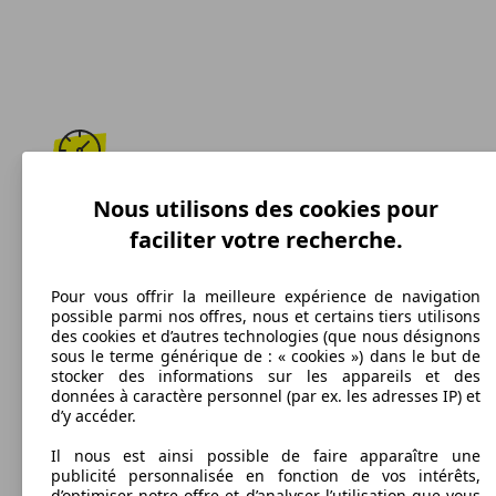
169 km/h
Nous utilisons des cookies pour
faciliter votre recherche.
Vitesse maximale
Pour vous offrir la meilleure expérience de navigation
possible parmi nos offres, nous et certains tiers utilisons
des cookies et d’autres technologies (que nous désignons
Essence
sous le terme générique de : « cookies ») dans le but de
stocker des informations sur les appareils et des
Carburant
données à caractère personnel (par ex. les adresses IP) et
d’y accéder.
Il nous est ainsi possible de faire apparaître une
publicité personnalisée en fonction de vos intérêts,
156 g/km
d’optimiser notre offre et d’analyser l’utilisation que vous