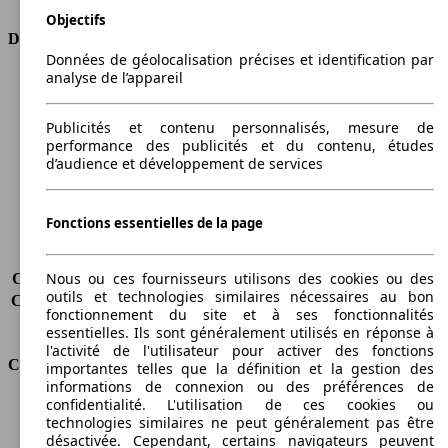
Objectifs
Dimensions
Données de géolocalisation précises et identification par
analyse de l’appareil
Longueur
4406 mm
Hauteur
1856 mm
Largeur
1794 mm
Publicités et contenu personnalisés, mesure de
performance des publicités et du contenu, études
Empattement
2681 mm
d’audience et développement de services
Poids maximum
2180 kg
Charge maximale
742 kg
Portes
5
Fonctions essentielles de la page
Sièges
5
Charge sur toit
-
Nous ou ces fournisseurs utilisons des cookies ou des
Capacité de remorquage (sans freins)
710 kg
outils et technologies similaires nécessaires au bon
Capacité de remorquage (avec freins)
1400 kg
fonctionnement du site et à ses fonctionnalités
Volume du coffre
450 - 500 l
essentielles. Ils sont généralement utilisés en réponse à
l'activité de l'utilisateur pour activer des fonctions
Consommation
importantes telles que la définition et la gestion des
informations de connexion ou des préférences de
confidentialité. L'utilisation de ces cookies ou
Émissions de CO2*
156 g/km (komb.)
technologies similaires ne peut généralement pas être
Consommation (ville)
8.0 l/100km
désactivée. Cependant, certains navigateurs peuvent