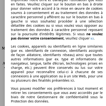
en faites. Veuillez cliquer sur le bouton en bas à droite
Émissions de CO2 (combinées)*
pour donner votre accord à la mise en œuvre de cookies
soumis à consentement et au traitement des données à
caractère personnel y afférent ou sur le bouton en bas à
gauche si vous souhaitez procéder à une sélection
détaillée des cookies ou si vous voulez vous opposer au
traitement des données à caractère personnel reposant
Ø 6.7 l/100km
sur la poursuite d’intérêts légitimes. Si vous
ne voulez
pas donner votre consentement
, veuillez cliquer
.
ici
Consommation
Les cookies, appareils ou identifiants en ligne similaires
Moteur et Puissance
(par ex. identifiants de connexion, identifiants assignés
de façon aléatoire, identifiants réseau) ainsi que toutes
KW (CH)
77 kW (105 PS)
autres informations (par ex. type et informations de
navigateur, langue, taille d’écran, technologies prises en
Accélération (0-100 km/h)
12.4s
charge, etc.) peuvent être conservés ou lus sur votre
Vitesse maximale (km/h)
169 km/h
appareil pour reconnaître celui-ci à chacune de ses
Nombre de vitesses
5
connexions à une application ou à un site Web, pour une
Couple
175 nm
ou plusieurs des finalités présentées ici.
Cylindrée
1197 ccm
Vous pouvez modifier vos préférences à tout moment et
Carburant
Essence
retirer les consentements que vous avez accordés par le
Cylindres
4
biais de notre Gestionnaire de confidentialité sous la
Transmission
Boîte manuelle
Protection des données.
Type de traction
Traction avant