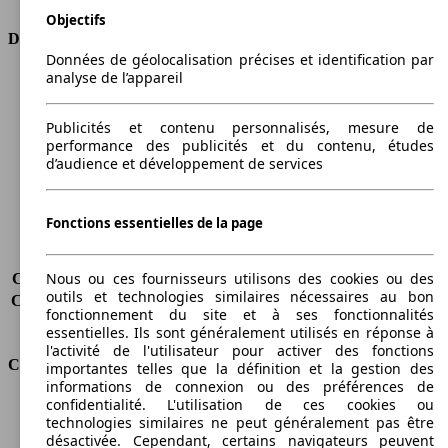
Objectifs
Dimensions
Données de géolocalisation précises et identification par
analyse de l’appareil
Longueur
4405 mm
Hauteur
1833 mm
Largeur
1802 mm
Publicités et contenu personnalisés, mesure de
performance des publicités et du contenu, études
Empattement
2682 mm
d’audience et développement de services
Poids maximum
2000 kg
Charge maximale
548 kg
Portes
4
Fonctions essentielles de la page
Sièges
5
Charge sur toit
-
Nous ou ces fournisseurs utilisons des cookies ou des
Capacité de remorquage (sans freins)
700 kg
outils et technologies similaires nécessaires au bon
Capacité de remorquage (avec freins)
1200 kg
fonctionnement du site et à ses fonctionnalités
Volume du coffre
750 - 2850 l
essentielles. Ils sont généralement utilisés en réponse à
l'activité de l'utilisateur pour activer des fonctions
Consommation
importantes telles que la définition et la gestion des
informations de connexion ou des préférences de
confidentialité. L'utilisation de ces cookies ou
Émissions de CO2*
191 g/km (komb.)
technologies similaires ne peut généralement pas être
Consommation (ville)
10.3 l/100km
désactivée. Cependant, certains navigateurs peuvent