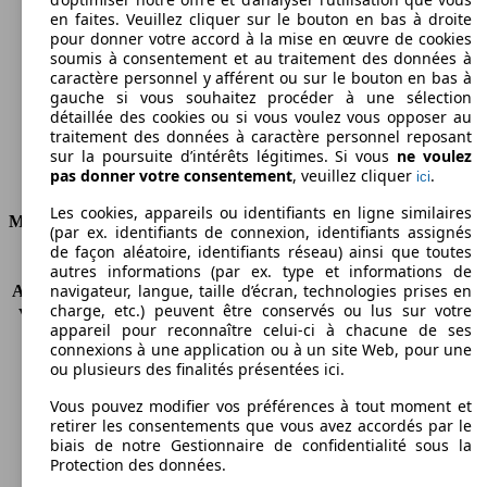
en faites. Veuillez cliquer sur le bouton en bas à droite
Émissions de CO2 (combinées)*
pour donner votre accord à la mise en œuvre de cookies
soumis à consentement et au traitement des données à
caractère personnel y afférent ou sur le bouton en bas à
gauche si vous souhaitez procéder à une sélection
détaillée des cookies ou si vous voulez vous opposer au
traitement des données à caractère personnel reposant
Ø 8.0 l/100km
sur la poursuite d’intérêts légitimes. Si vous
ne voulez
pas donner votre consentement
, veuillez cliquer
.
ici
Consommation
Les cookies, appareils ou identifiants en ligne similaires
Moteur et Puissance
(par ex. identifiants de connexion, identifiants assignés
de façon aléatoire, identifiants réseau) ainsi que toutes
KW (CH)
59 kW (80 PS)
autres informations (par ex. type et informations de
navigateur, langue, taille d’écran, technologies prises en
Accélération (0-100 km/h)
16.6s
charge, etc.) peuvent être conservés ou lus sur votre
Vitesse maximale (km/h)
151 km/h
appareil pour reconnaître celui-ci à chacune de ses
Nombre de vitesses
5
connexions à une application ou à un site Web, pour une
Couple
132 nm
ou plusieurs des finalités présentées ici.
Cylindrée
1390 ccm
Vous pouvez modifier vos préférences à tout moment et
Carburant
Essence
retirer les consentements que vous avez accordés par le
Cylindres
4
biais de notre Gestionnaire de confidentialité sous la
Transmission
Boîte manuelle
Protection des données.
Type de traction
Traction avant