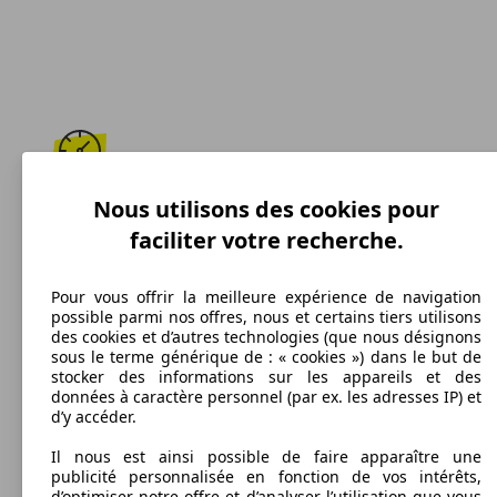
151 km/h
Nous utilisons des cookies pour
faciliter votre recherche.
Vitesse maximale
Pour vous offrir la meilleure expérience de navigation
possible parmi nos offres, nous et certains tiers utilisons
des cookies et d’autres technologies (que nous désignons
Essence
sous le terme générique de : « cookies ») dans le but de
stocker des informations sur les appareils et des
Carburant
données à caractère personnel (par ex. les adresses IP) et
d’y accéder.
Il nous est ainsi possible de faire apparaître une
publicité personnalisée en fonction de vos intérêts,
191 g/km
d’optimiser notre offre et d’analyser l’utilisation que vous