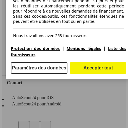
vos demandes de financement pendant 30 jours et pour
les réutiliser automatiquement pendant cette période
A propos d'AutoScout24
pour répondre à de nouvelles demandes de financement.
Sans ces cookies/outils, ces fonctionnalités étendues ne
Conditions d'utilisation
peuvent être utilisées en tout ou en partie.
Informations légales
Nous travaillons avec 263 fournisseurs.
Protection des données
Accessibility Statement
|
|
Protection des données
Mentions légales
Liste des
fournisseurs
Service
Espace Pro
Paramètres des données
Accepter tout
Contact
AutoScout24 pour iOS
AutoScout24 pour Android