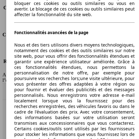
Consommation (route)
6.7 l/100km
bloquer ces cookies ou outils similaires ou vous en
Consommation (combinée)*
8.0 l/100km
avertir. Le blocage de ces cookies ou outils similaires peut
affecter la fonctionnalité du site web.
Classe d'émissions
Euro 4
Capacité du réservoir
61 l
Fonctionnalités avancées de la page
Classes d'assurance
Nous et des tiers utilisons divers moyens technologiques,
Tous risques
-
notamment des cookies et des outils similaires sur notre
Risques partiels
-
site web, pour vous offrir des fonctionnalités étendues et
Responsabilité civile
-
garantir une expérience utilisateur améliorée. Grâce à
ces fonctionnalités étendues, nous permettons la
HSN/TSN
MVW11x4Dxxxx/ZZZ2K
personnalisation de notre offre, par exemple pour
AutoScout24 France SAS décline toute responsabilité concernant
poursuivre vos recherches lors;une visite ultérieure, pour
l''exactitude des indications fournies.
vous présenter des offres adaptées à votre région ou
pour fournir et évaluer des publicités et des messages
Haut
personnalisés. Nous enregistrons votre adresse e-mail
localement lorsque vous la fournissez pour des
recherches enregistrées, des véhicules favoris ou dans le
cadre de l'évaluation des prix. Avec votre consentement,
AutoScout24: la plus grande plateforme en ligne de
des informations basées sur votre utilisation seront
voitures en Europe
transmises aux concessionnaires que vous contacterez.
Certains cookies/outils sont utilisés par les fournisseurs
AutoScout24
pour stocker les informations que vous fournissez lors de