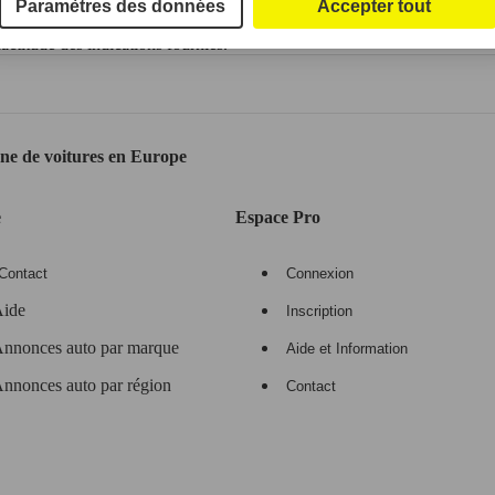
Paramètres des données
Accepter tout
ctitude des indications fournies.
gne de voitures en Europe
e
Espace Pro
Contact
Connexion
ide
Inscription
nnonces auto par marque
Aide et Information
nnonces auto par région
Contact