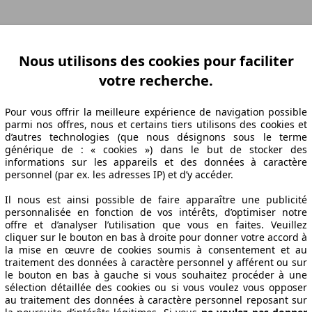
ation Z-A
Puissance A-Z
Puissance Z-A
Ø Consommation A-Z
Ø Consom
Nous utilisons des cookies pour faciliter
votre recherche.
Pour vous offrir la meilleure expérience de navigation possible
abrication
Puissance
Ø Consommation
parmi nos offres, nous et certains tiers utilisons des cookies et
d’autres technologies (que nous désignons sous le terme
générique de : « cookies ») dans le but de stocker des
informations sur les appareils et des données à caractère
personnel (par ex. les adresses IP) et d’y accéder.
12/05
75 KW (102 PS)
5.7 l/100km
12/05
75 KW (102 PS)
5.7 l/100km
Il nous est ainsi possible de faire apparaître une publicité
personnalisée en fonction de vos intérêts, d’optimiser notre
offre et d’analyser l’utilisation que vous en faites. Veuillez
ifications techniques
cliquer sur le bouton en bas à droite pour donner votre accord à
la mise en œuvre de cookies soumis à consentement et au
traitement des données à caractère personnel y afférent ou sur
le bouton en bas à gauche si vous souhaitez procéder à une
sélection détaillée des cookies ou si vous voulez vous opposer
au traitement des données à caractère personnel reposant sur