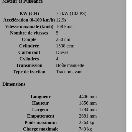
Moteur et Puissance
KW (CH)
75 kW (102 PS)
Accélération (0-100 km/h)
12.9s
Vitesse maximale (km/h)
168 km/h
Nombre de vitesses
5
Couple
250 nm
Cylindrée
1598 ccm
Carburant
Diesel
Cylindres
4
Transmission
Boîte manuelle
Type de traction
Traction avant
Dimensions
Longueur
4406 mm
Hauteur
1856 mm
Largeur
1794 mm
Empattement
2681 mm
Poids maximum
2264 kg
Charge maximale
740 kg