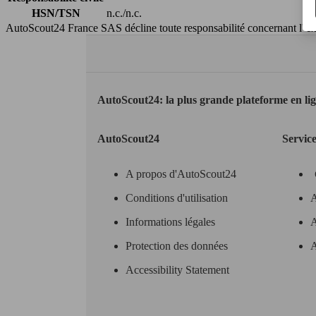
HSN/TSN
n.c./n.c.
AutoScout24 France SAS décline toute responsabilité concernant l''exa
AutoScout24: la plus grande plateforme en li
AutoScout24
Servic
A propos d'AutoScout24
Conditions d'utilisation
A
Informations légales
A
Protection des données
A
Accessibility Statement