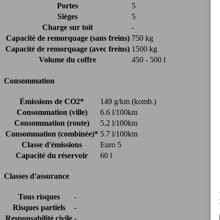
Portes
5
Sièges
5
Charge sur toit
-
Capacité de remorquage (sans freins)
750 kg
Capacité de remorquage (avec freins)
1500 kg
Volume du coffre
450 - 500 l
Consommation
Émissions de CO2*
149 g/km (komb.)
Consommation (ville)
6.6 l/100km
Consommation (route)
5.2 l/100km
Consommation (combinée)*
5.7 l/100km
Classe d'émissions
Euro 5
Capacité du réservoir
60 l
Classes d'assurance
Tous risques
-
Risques partiels
-
Responsabilité civile
-