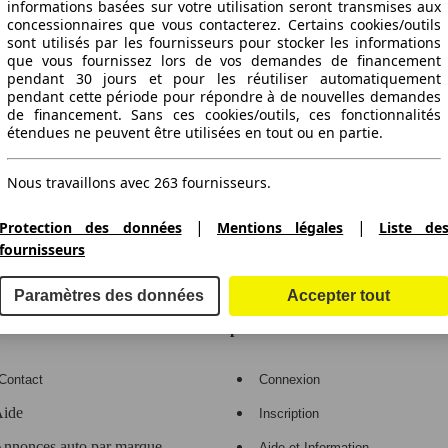
informations basées sur votre utilisation seront transmises aux
concessionnaires que vous contacterez. Certains cookies/outils
sont utilisés par les fournisseurs pour stocker les informations
que vous fournissez lors de vos demandes de financement
pendant 30 jours et pour les réutiliser automatiquement
pendant cette période pour répondre à de nouvelles demandes
de financement. Sans ces cookies/outils, ces fonctionnalités
étendues ne peuvent être utilisées en tout ou en partie.
ctitude des indications fournies.
Nous travaillons avec 263 fournisseurs.
|
|
Protection des données
Mentions légales
Liste de
fournisseurs
gne de voitures en Europe
Paramètres des données
Accepter tout
e
Espace Pro
Contact
Connexion
ide
Inscription
nnonces auto par marque
Aide et Information