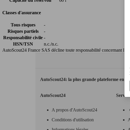
Capacité du réservoir
60 l
Classes d'assurance
Tous risques
-
Risques partiels
-
Responsabilité civile
-
HSN/TSN
n.c./n.c.
AutoScout24 France SAS décline toute responsabilité concernant l''exa
AutoScout24: la plus grande plateforme en li
AutoScout24
Servic
A propos d'AutoScout24
Conditions d'utilisation
A
Informations légales
A