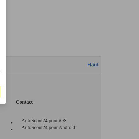
Haut
s
Contact
AutoScout24 pour iOS
AutoScout24 pour Android