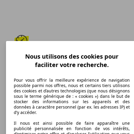
164 km/h
Nous utilisons des cookies pour
faciliter votre recherche.
Vitesse maximale
Pour vous offrir la meilleure expérience de navigation
possible parmi nos offres, nous et certains tiers utilisons
des cookies et d’autres technologies (que nous désignons
Essence
sous le terme générique de : « cookies ») dans le but de
stocker des informations sur les appareils et des
Carburant
données à caractère personnel (par ex. les adresses IP) et
d’y accéder.
Il nous est ainsi possible de faire apparaître une
publicité personnalisée en fonction de vos intérêts,
198 g/km
d’optimiser notre offre et d’analyser l’utilisation que vous