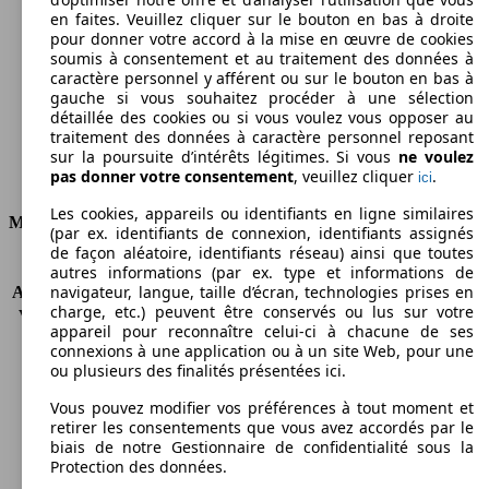
en faites. Veuillez cliquer sur le bouton en bas à droite
Émissions de CO2 (combinées)*
pour donner votre accord à la mise en œuvre de cookies
soumis à consentement et au traitement des données à
caractère personnel y afférent ou sur le bouton en bas à
gauche si vous souhaitez procéder à une sélection
détaillée des cookies ou si vous voulez vous opposer au
traitement des données à caractère personnel reposant
Ø 8.3 l/100km
sur la poursuite d’intérêts légitimes. Si vous
ne voulez
pas donner votre consentement
, veuillez cliquer
.
ici
Consommation
Les cookies, appareils ou identifiants en ligne similaires
Moteur et Puissance
(par ex. identifiants de connexion, identifiants assignés
de façon aléatoire, identifiants réseau) ainsi que toutes
KW (CH)
75 kW (102 PS)
autres informations (par ex. type et informations de
navigateur, langue, taille d’écran, technologies prises en
Accélération (0-100 km/h)
13.7s
charge, etc.) peuvent être conservés ou lus sur votre
Vitesse maximale (km/h)
164 km/h
appareil pour reconnaître celui-ci à chacune de ses
Nombre de vitesses
5
connexions à une application ou à un site Web, pour une
Couple
148 nm
ou plusieurs des finalités présentées ici.
Cylindrée
1598 ccm
Vous pouvez modifier vos préférences à tout moment et
Carburant
Essence
retirer les consentements que vous avez accordés par le
Cylindres
4
biais de notre Gestionnaire de confidentialité sous la
Transmission
Boîte manuelle
Protection des données.
Type de traction
Traction avant