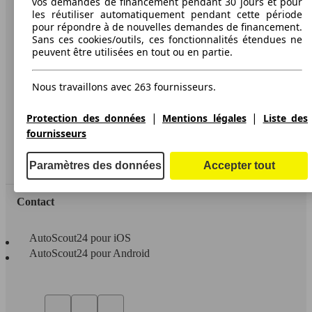
vos demandes de financement pendant 30 jours et pour
les réutiliser automatiquement pendant cette période
A propos d'AutoScout24
pour répondre à de nouvelles demandes de financement.
Sans ces cookies/outils, ces fonctionnalités étendues ne
Conditions d'utilisation
peuvent être utilisées en tout ou en partie.
Informations légales
Nous travaillons avec 263 fournisseurs.
Protection des données
Accessibility Statement
|
|
Protection des données
Mentions légales
Liste des
fournisseurs
Service
Espace Pro
Paramètres des données
Accepter tout
Contact
AutoScout24 pour iOS
AutoScout24 pour Android