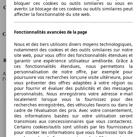
Consommation (route)
6.9 l/100km
bloquer ces cookies ou outils similaires ou vous en
Consommation (combinée)*
8.3 l/100km
avertir. Le blocage de ces cookies ou outils similaires peut
affecter la fonctionnalité du site web.
Classe d'émissions
Euro 4
Capacité du réservoir
61 l
Fonctionnalités avancées de la page
Classes d'assurance
Nous et des tiers utilisons divers moyens technologiques,
Tous risques
-
notamment des cookies et des outils similaires sur notre
Risques partiels
-
site web, pour vous offrir des fonctionnalités étendues et
Responsabilité civile
-
garantir une expérience utilisateur améliorée. Grâce à
ces fonctionnalités étendues, nous permettons la
HSN/TSN
MVW13x4Dxxxx/n.c.
personnalisation de notre offre, par exemple pour
AutoScout24 France SAS décline toute responsabilité concernant
poursuivre vos recherches lors;une visite ultérieure, pour
l''exactitude des indications fournies.
vous présenter des offres adaptées à votre région ou
pour fournir et évaluer des publicités et des messages
Haut
personnalisés. Nous enregistrons votre adresse e-mail
localement lorsque vous la fournissez pour des
recherches enregistrées, des véhicules favoris ou dans le
cadre de l'évaluation des prix. Avec votre consentement,
AutoScout24: la plus grande plateforme en ligne de
des informations basées sur votre utilisation seront
voitures en Europe
transmises aux concessionnaires que vous contacterez.
Certains cookies/outils sont utilisés par les fournisseurs
AutoScout24
pour stocker les informations que vous fournissez lors de