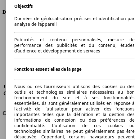
Objectifs
Dimensions
Données de géolocalisation précises et identification par
analyse de l’appareil
Longueur
4405 mm
Hauteur
1833 mm
Largeur
1802 mm
Publicités et contenu personnalisés, mesure de
performance des publicités et du contenu, études
Empattement
2682 mm
d’audience et développement de services
Poids maximum
2186 kg
Charge maximale
715 kg
Portes
4
Fonctions essentielles de la page
Sièges
5
Charge sur toit
-
Nous ou ces fournisseurs utilisons des cookies ou des
Capacité de remorquage (sans freins)
710 kg
outils et technologies similaires nécessaires au bon
Capacité de remorquage (avec freins)
1300 kg
fonctionnement du site et à ses fonctionnalités
Volume du coffre
750 - 2850 l
essentielles. Ils sont généralement utilisés en réponse à
l'activité de l'utilisateur pour activer des fonctions
Consommation
importantes telles que la définition et la gestion des
informations de connexion ou des préférences de
confidentialité. L'utilisation de ces cookies ou
Émissions de CO2*
198 g/km (komb.)
technologies similaires ne peut généralement pas être
Consommation (ville)
10.8 l/100km
désactivée. Cependant, certains navigateurs peuvent