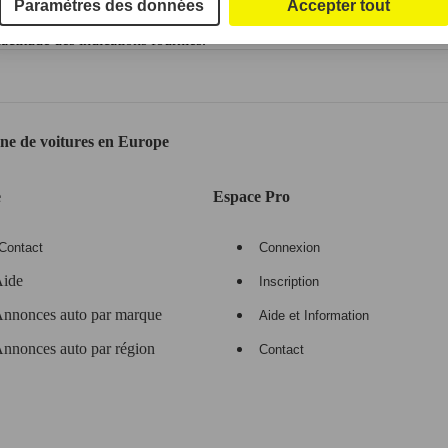
Paramètres des données
Accepter tout
ctitude des indications fournies.
gne de voitures en Europe
e
Espace Pro
Contact
Connexion
ide
Inscription
nnonces auto par marque
Aide et Information
nnonces auto par région
Contact