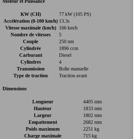
Moteur et Puissance
KW (CH)
77 kW (105 PS)
Accélération (0-100 km/h)
13.3s
Vitesse maximale (km/h)
166 km/h
Nombre de vitesses
5
Couple
250 nm
Cylindrée
1896 ccm
Carburant
Diesel
Cylindres
4
Transmission
Boîte manuelle
Type de traction
Traction avant
Dimensions
Longueur
4405 mm
Hauteur
1833 mm
Largeur
1802 mm
Empattement
2682 mm
Poids maximum
2251 kg
Charge maximale
715 kg