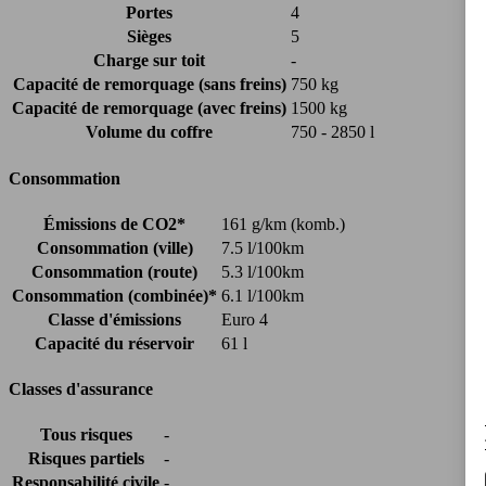
Portes
4
Sièges
5
Charge sur toit
-
Capacité de remorquage (sans freins)
750 kg
Capacité de remorquage (avec freins)
1500 kg
Volume du coffre
750 - 2850 l
Consommation
Émissions de CO2*
161 g/km (komb.)
Consommation (ville)
7.5 l/100km
Consommation (route)
5.3 l/100km
Consommation (combinée)*
6.1 l/100km
Classe d'émissions
Euro 4
Capacité du réservoir
61 l
Classes d'assurance
Tous risques
-
Risques partiels
-
Responsabilité civile
-