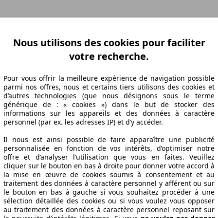
ation Z-A
Puissance A-Z
Puissance Z-A
Ø Consommation A-Z
Ø Consom
Nous utilisons des cookies pour faciliter
votre recherche.
Pour vous offrir la meilleure expérience de navigation possible
abrication
Puissance
Ø Consommation
parmi nos offres, nous et certains tiers utilisons des cookies et
d’autres technologies (que nous désignons sous le terme
générique de : « cookies ») dans le but de stocker des
informations sur les appareils et des données à caractère
personnel (par ex. les adresses IP) et d’y accéder.
09/02
77 KW (105 PS)
6.1 l/100km
09/02
77 KW (105 PS)
6.7 l/100km
Il nous est ainsi possible de faire apparaître une publicité
personnalisée en fonction de vos intérêts, d’optimiser notre
offre et d’analyser l’utilisation que vous en faites. Veuillez
ons techniques
cliquer sur le bouton en bas à droite pour donner votre accord à
la mise en œuvre de cookies soumis à consentement et au
traitement des données à caractère personnel y afférent ou sur
le bouton en bas à gauche si vous souhaitez procéder à une
sélection détaillée des cookies ou si vous voulez vous opposer
au traitement des données à caractère personnel reposant sur