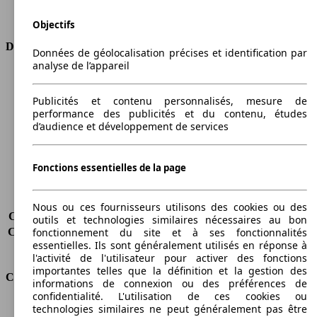
Transmission
Boîte automatique
Type de traction
4 roues permanent
Objectifs
Dimensions
Données de géolocalisation précises et identification par
analyse de l’appareil
Longueur
4406 mm
Hauteur
1885 mm
Publicités et contenu personnalisés, mesure de
Largeur
1794 mm
performance des publicités et du contenu, études
Empattement
2681 mm
d’audience et développement de services
Poids maximum
2280 kg
Charge maximale
627 kg
Fonctions essentielles de la page
Portes
5
Sièges
5
Charge sur toit
-
Nous ou ces fournisseurs utilisons des cookies ou des
Capacité de remorquage (sans freins)
750 kg
outils et technologies similaires nécessaires au bon
Capacité de remorquage (avec freins)
1500 kg
fonctionnement du site et à ses fonctionnalités
essentielles. Ils sont généralement utilisés en réponse à
Volume du coffre
450 - 500 l
l'activité de l'utilisateur pour activer des fonctions
importantes telles que la définition et la gestion des
Consommation
informations de connexion ou des préférences de
confidentialité. L'utilisation de ces cookies ou
Émissions de CO2*
174 g/km (komb.)
technologies similaires ne peut généralement pas être