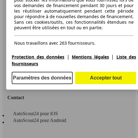
AutoScout24
vos demandes de financement pendant 30 jours et pour
les réutiliser automatiquement pendant cette période
pour répondre à de nouvelles demandes de financement.
A propos d'AutoScout24
Sans ces cookies/outils, ces fonctionnalités étendues ne
Conditions d'utilisation
peuvent être utilisées en tout ou en partie.
Informations légales
Nous travaillons avec 263 fournisseurs.
Protection des données
|
|
Protection des données
Mentions légales
Liste des
Accessibility Statement
fournisseurs
Service
Paramètres des données
Accepter tout
Espace Pro
Contact
AutoScout24 pour iOS
AutoScout24 pour Android