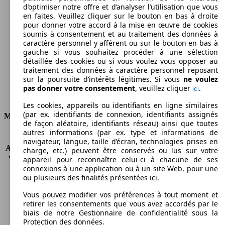
d’optimiser notre offre et d’analyser l’utilisation que vous
174 g/km
en faites. Veuillez cliquer sur le bouton en bas à droite
pour donner votre accord à la mise en œuvre de cookies
Émissions de CO2 (combinées)*
soumis à consentement et au traitement des données à
caractère personnel y afférent ou sur le bouton en bas à
gauche si vous souhaitez procéder à une sélection
détaillée des cookies ou si vous voulez vous opposer au
traitement des données à caractère personnel reposant
sur la poursuite d’intérêts légitimes. Si vous
ne voulez
Ø 6.6 l/100km
pas donner votre consentement
, veuillez cliquer
.
ici
Consommation
Les cookies, appareils ou identifiants en ligne similaires
(par ex. identifiants de connexion, identifiants assignés
Moteur et Puissance
de façon aléatoire, identifiants réseau) ainsi que toutes
autres informations (par ex. type et informations de
KW (CH)
103 kW (140 PS)
navigateur, langue, taille d’écran, technologies prises en
Accélération (0-100 km/h)
11.0s
charge, etc.) peuvent être conservés ou lus sur votre
Vitesse maximale (km/h)
183 km/h
appareil pour reconnaître celui-ci à chacune de ses
connexions à une application ou à un site Web, pour une
Nombre de vitesses
6
ou plusieurs des finalités présentées ici.
Couple
320 nm
Cylindrée
1968 ccm
Vous pouvez modifier vos préférences à tout moment et
Carburant
Diesel
retirer les consentements que vous avez accordés par le
biais de notre Gestionnaire de confidentialité sous la
Cylindres
4
Protection des données.