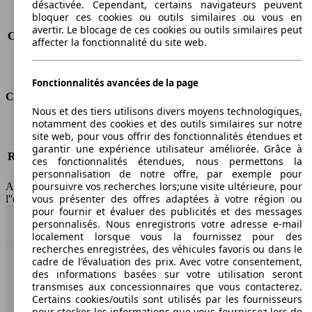
désactivée. Cependant, certains navigateurs peuvent
Consommation (ville)
8.2 l/100km
bloquer ces cookies ou outils similaires ou vous en
Consommation (route)
5.8 l/100km
avertir. Le blocage de ces cookies ou outils similaires peut
Consommation (combinée)*
6.6 l/100km
affecter la fonctionnalité du site web.
Classe d'émissions
Euro 5
Capacité du réservoir
60 l
Fonctionnalités avancées de la page
Classes d'assurance
Nous et des tiers utilisons divers moyens technologiques,
notamment des cookies et des outils similaires sur notre
Tous risques
-
site web, pour vous offrir des fonctionnalités étendues et
Risques partiels
-
garantir une expérience utilisateur améliorée. Grâce à
Responsabilité civile
-
ces fonctionnalités étendues, nous permettons la
HSN/TSN
n.c./n.c.
personnalisation de notre offre, par exemple pour
poursuivre vos recherches lors;une visite ultérieure, pour
AutoScout24 France SAS décline toute responsabilité concernant
vous présenter des offres adaptées à votre région ou
l''exactitude des indications fournies.
pour fournir et évaluer des publicités et des messages
personnalisés. Nous enregistrons votre adresse e-mail
Haut
localement lorsque vous la fournissez pour des
recherches enregistrées, des véhicules favoris ou dans le
cadre de l'évaluation des prix. Avec votre consentement,
AutoScout24: la plus grande plateforme en ligne de
des informations basées sur votre utilisation seront
voitures en Europe
transmises aux concessionnaires que vous contacterez.
Certains cookies/outils sont utilisés par les fournisseurs
pour stocker les informations que vous fournissez lors de