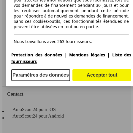
AutoScout24
vos demandes de financement pendant 30 jours et pour
les réutiliser automatiquement pendant cette période
pour répondre à de nouvelles demandes de financement.
A propos d'AutoScout24
Sans ces cookies/outils, ces fonctionnalités étendues ne
Conditions d'utilisation
peuvent être utilisées en tout ou en partie.
Informations légales
Nous travaillons avec 263 fournisseurs.
Protection des données
|
|
Protection des données
Mentions légales
Liste des
Accessibility Statement
fournisseurs
Service
Paramètres des données
Accepter tout
Espace Pro
Contact
AutoScout24 pour iOS
AutoScout24 pour Android