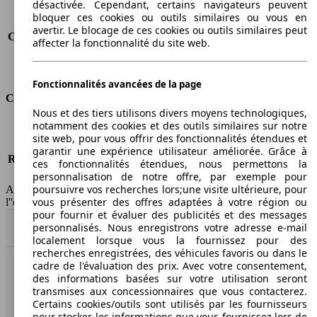
désactivée. Cependant, certains navigateurs peuvent
Consommation (ville)
8.2 l/100km
bloquer ces cookies ou outils similaires ou vous en
Consommation (route)
5.8 l/100km
avertir. Le blocage de ces cookies ou outils similaires peut
Consommation (combinée)*
6.6 l/100km
affecter la fonctionnalité du site web.
Classe d'émissions
Euro 5
Capacité du réservoir
60 l
Fonctionnalités avancées de la page
Classes d'assurance
Nous et des tiers utilisons divers moyens technologiques,
notamment des cookies et des outils similaires sur notre
Tous risques
-
site web, pour vous offrir des fonctionnalités étendues et
Risques partiels
-
garantir une expérience utilisateur améliorée. Grâce à
Responsabilité civile
-
ces fonctionnalités étendues, nous permettons la
HSN/TSN
M10VWGVP021H506/n.c.
personnalisation de notre offre, par exemple pour
poursuivre vos recherches lors;une visite ultérieure, pour
AutoScout24 France SAS décline toute responsabilité concernant
vous présenter des offres adaptées à votre région ou
l''exactitude des indications fournies.
pour fournir et évaluer des publicités et des messages
personnalisés. Nous enregistrons votre adresse e-mail
Haut
localement lorsque vous la fournissez pour des
recherches enregistrées, des véhicules favoris ou dans le
cadre de l'évaluation des prix. Avec votre consentement,
AutoScout24: la plus grande plateforme en ligne de
des informations basées sur votre utilisation seront
voitures en Europe
transmises aux concessionnaires que vous contacterez.
Certains cookies/outils sont utilisés par les fournisseurs
pour stocker les informations que vous fournissez lors de