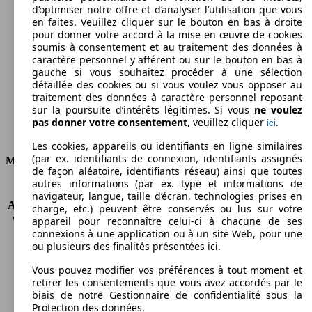
d’optimiser notre offre et d’analyser l’utilisation que vous
174 g/km
en faites. Veuillez cliquer sur le bouton en bas à droite
pour donner votre accord à la mise en œuvre de cookies
Émissions de CO2 (combinées)*
soumis à consentement et au traitement des données à
caractère personnel y afférent ou sur le bouton en bas à
gauche si vous souhaitez procéder à une sélection
détaillée des cookies ou si vous voulez vous opposer au
traitement des données à caractère personnel reposant
sur la poursuite d’intérêts légitimes. Si vous
ne voulez
Ø 6.6 l/100km
pas donner votre consentement
, veuillez cliquer
.
ici
Consommation
Les cookies, appareils ou identifiants en ligne similaires
(par ex. identifiants de connexion, identifiants assignés
Moteur et Puissance
de façon aléatoire, identifiants réseau) ainsi que toutes
autres informations (par ex. type et informations de
KW (CH)
103 kW (140 PS)
navigateur, langue, taille d’écran, technologies prises en
Accélération (0-100 km/h)
11.0s
charge, etc.) peuvent être conservés ou lus sur votre
Vitesse maximale (km/h)
183 km/h
appareil pour reconnaître celui-ci à chacune de ses
connexions à une application ou à un site Web, pour une
Nombre de vitesses
6
ou plusieurs des finalités présentées ici.
Couple
320 nm
Cylindrée
1968 ccm
Vous pouvez modifier vos préférences à tout moment et
Carburant
Diesel
retirer les consentements que vous avez accordés par le
biais de notre Gestionnaire de confidentialité sous la
Cylindres
4
Protection des données.