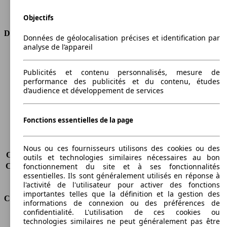
Transmission
Boîte automatique
Type de traction
4 roues permanent
Objectifs
Dimensions
Données de géolocalisation précises et identification par
analyse de l’appareil
Longueur
4406 mm
Hauteur
1850 mm
Publicités et contenu personnalisés, mesure de
Largeur
1794 mm
performance des publicités et du contenu, études
Empattement
2681 mm
d’audience et développement de services
Poids maximum
2280 kg
Charge maximale
639 kg
Fonctions essentielles de la page
Portes
5
Sièges
5
Charge sur toit
-
Nous ou ces fournisseurs utilisons des cookies ou des
Capacité de remorquage (sans freins)
750 kg
outils et technologies similaires nécessaires au bon
Capacité de remorquage (avec freins)
1500 kg
fonctionnement du site et à ses fonctionnalités
essentielles. Ils sont généralement utilisés en réponse à
Volume du coffre
750 - 3030 l
l'activité de l'utilisateur pour activer des fonctions
importantes telles que la définition et la gestion des
Consommation
informations de connexion ou des préférences de
confidentialité. L'utilisation de ces cookies ou
Émissions de CO2*
174 g/km (komb.)
technologies similaires ne peut généralement pas être