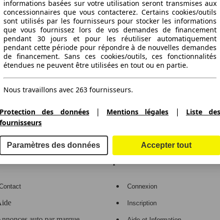
informations basées sur votre utilisation seront transmises aux
concessionnaires que vous contacterez. Certains cookies/outils
sont utilisés par les fournisseurs pour stocker les informations
que vous fournissez lors de vos demandes de financement
pendant 30 jours et pour les réutiliser automatiquement
pendant cette période pour répondre à de nouvelles demandes
de financement. Sans ces cookies/outils, ces fonctionnalités
étendues ne peuvent être utilisées en tout ou en partie.
ctitude des indications fournies.
Nous travaillons avec 263 fournisseurs.
|
|
Protection des données
Mentions légales
Liste de
fournisseurs
gne de voitures en Europe
Paramètres des données
Accepter tout
e
Espace Pro
Contact
Connexion
ide
Inscription
nnonces auto par marque
Aide et Information