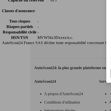
Capacité du réservoir
61 l
Classes d'assurance
Tous risques
-
Risques partiels
-
Responsabilité civile
-
HSN/TSN
MVW56x3Dxxxx/n.c.
AutoScout24 France SAS décline toute responsabilité concernant l''exa
AutoScout24: la plus grande plateforme en li
AutoScout24
Servic
A propos d'AutoScout24
Conditions d'utilisation
A
Informations légales
A