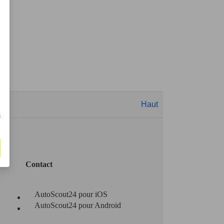
Haut
s
Contact
AutoScout24 pour iOS
AutoScout24 pour Android