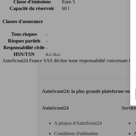
Classe d'émissions
Euro 5
Capacité du réservoir
60 l
Classes d'assurance
Tous risques
-
Risques partiels
-
Responsabilité civile
-
HSN/TSN
n.c./n.c.
AutoScout24 France SAS décline toute responsabilité concernant l''exa
AutoScout24: la plus grande plateforme en li
AutoScout24
Servic
A propos d'AutoScout24
Conditions d'utilisation
A