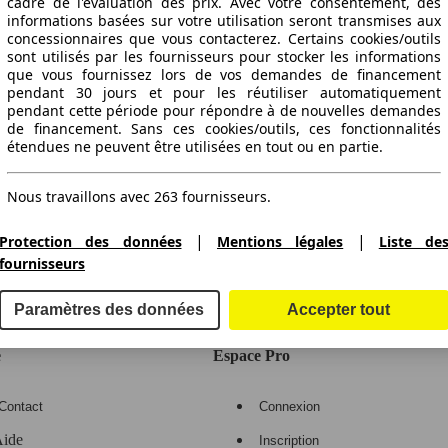
cadre de l'évaluation des prix. Avec votre consentement, des
informations basées sur votre utilisation seront transmises aux
concessionnaires que vous contacterez. Certains cookies/outils
sont utilisés par les fournisseurs pour stocker les informations
que vous fournissez lors de vos demandes de financement
pendant 30 jours et pour les réutiliser automatiquement
pendant cette période pour répondre à de nouvelles demandes
de financement. Sans ces cookies/outils, ces fonctionnalités
étendues ne peuvent être utilisées en tout ou en partie.
Nous travaillons avec 263 fournisseurs.
ctitude des indications fournies.
|
|
Protection des données
Mentions légales
Liste de
fournisseurs
gne de voitures en Europe
Paramètres des données
Accepter tout
e
Espace Pro
Contact
Connexion
ide
Inscription