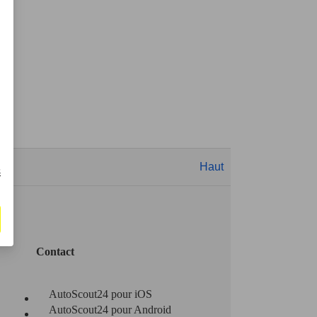
Haut
s
Contact
AutoScout24 pour iOS
AutoScout24 pour Android