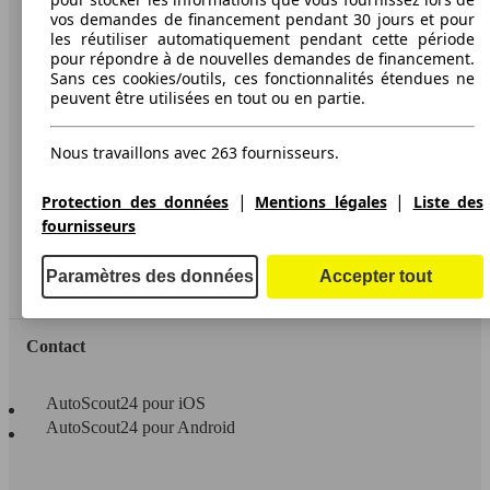
AutoScout24
vos demandes de financement pendant 30 jours et pour
les réutiliser automatiquement pendant cette période
pour répondre à de nouvelles demandes de financement.
A propos d'AutoScout24
Sans ces cookies/outils, ces fonctionnalités étendues ne
Conditions d'utilisation
peuvent être utilisées en tout ou en partie.
Informations légales
Nous travaillons avec 263 fournisseurs.
Protection des données
|
|
Protection des données
Mentions légales
Liste des
Accessibility Statement
fournisseurs
Service
Paramètres des données
Accepter tout
Espace Pro
Contact
AutoScout24 pour iOS
AutoScout24 pour Android