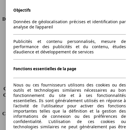
Transmission
Boîte automatique
Type de traction
4 roues permanent
Objectifs
Dimensions
Données de géolocalisation précises et identification par
analyse de l’appareil
Longueur
4876 mm
Hauteur
1863 mm
Publicités et contenu personnalisés, mesure de
Largeur
1794 mm
performance des publicités et du contenu, études
Empattement
3006 mm
d’audience et développement de services
Poids maximum
2297 kg
Charge maximale
587 kg
Fonctions essentielles de la page
Portes
5
Sièges
7
Charge sur toit
-
Nous ou ces fournisseurs utilisons des cookies ou des
Capacité de remorquage (sans freins)
750 kg
outils et technologies similaires nécessaires au bon
Capacité de remorquage (avec freins)
1350 kg
fonctionnement du site et à ses fonctionnalités
essentielles. Ils sont généralement utilisés en réponse à
Volume du coffre
1350 - 3880 l
l'activité de l'utilisateur pour activer des fonctions
importantes telles que la définition et la gestion des
Consommation
informations de connexion ou des préférences de
confidentialité. L'utilisation de ces cookies ou
Émissions de CO2*
177 g/km (komb.)
technologies similaires ne peut généralement pas être