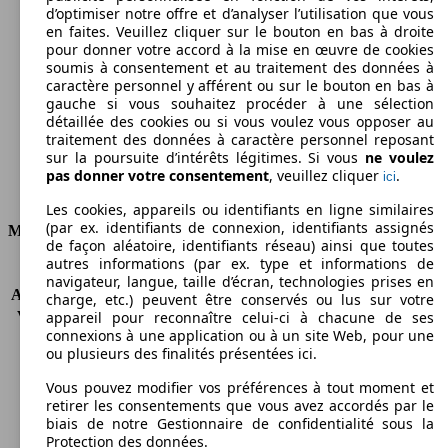
d’optimiser notre offre et d’analyser l’utilisation que vous
177 g/km
en faites. Veuillez cliquer sur le bouton en bas à droite
pour donner votre accord à la mise en œuvre de cookies
Émissions de CO2 (combinées)*
soumis à consentement et au traitement des données à
caractère personnel y afférent ou sur le bouton en bas à
gauche si vous souhaitez procéder à une sélection
détaillée des cookies ou si vous voulez vous opposer au
traitement des données à caractère personnel reposant
sur la poursuite d’intérêts légitimes. Si vous
ne voulez
Ø 6.7 l/100km
pas donner votre consentement
, veuillez cliquer
.
ici
Consommation
Les cookies, appareils ou identifiants en ligne similaires
(par ex. identifiants de connexion, identifiants assignés
Moteur et Puissance
de façon aléatoire, identifiants réseau) ainsi que toutes
autres informations (par ex. type et informations de
KW (CH)
103 kW (140 PS)
navigateur, langue, taille d’écran, technologies prises en
Accélération (0-100 km/h)
11.3s
charge, etc.) peuvent être conservés ou lus sur votre
Vitesse maximale (km/h)
183 km/h
appareil pour reconnaître celui-ci à chacune de ses
connexions à une application ou à un site Web, pour une
Nombre de vitesses
6
ou plusieurs des finalités présentées ici.
Couple
320 nm
Cylindrée
1968 ccm
Vous pouvez modifier vos préférences à tout moment et
Carburant
Diesel
retirer les consentements que vous avez accordés par le
biais de notre Gestionnaire de confidentialité sous la
Cylindres
4
Protection des données.