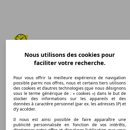
164 km/h
Nous utilisons des cookies pour
faciliter votre recherche.
Vitesse maximale
Pour vous offrir la meilleure expérience de navigation
possible parmi nos offres, nous et certains tiers utilisons
des cookies et d’autres technologies (que nous désignons
Essence
sous le terme générique de : « cookies ») dans le but de
stocker des informations sur les appareils et des
Carburant
données à caractère personnel (par ex. les adresses IP) et
d’y accéder.
Il nous est ainsi possible de faire apparaître une
publicité personnalisée en fonction de vos intérêts,
198 g/km
d’optimiser notre offre et d’analyser l’utilisation que vous