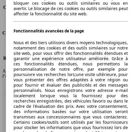
Consommation (route)
6.9 l/100km
bloquer ces cookies ou outils similaires ou vous en
Consommation (combinée)*
8.3 l/100km
avertir. Le blocage de ces cookies ou outils similaires peut
affecter la fonctionnalité du site web.
Classe d'émissions
Euro 4
Capacité du réservoir
61 l
Fonctionnalités avancées de la page
Classes d'assurance
Nous et des tiers utilisons divers moyens technologiques,
Tous risques
-
notamment des cookies et des outils similaires sur notre
Risques partiels
-
site web, pour vous offrir des fonctionnalités étendues et
Responsabilité civile
-
garantir une expérience utilisateur améliorée. Grâce à
ces fonctionnalités étendues, nous permettons la
HSN/TSN
MVW13x4Dxxxx/n.c.
personnalisation de notre offre, par exemple pour
AutoScout24 France SAS décline toute responsabilité concernant
poursuivre vos recherches lors;une visite ultérieure, pour
l''exactitude des indications fournies.
vous présenter des offres adaptées à votre région ou
pour fournir et évaluer des publicités et des messages
Haut
personnalisés. Nous enregistrons votre adresse e-mail
localement lorsque vous la fournissez pour des
recherches enregistrées, des véhicules favoris ou dans le
cadre de l'évaluation des prix. Avec votre consentement,
AutoScout24: la plus grande plateforme en ligne de
des informations basées sur votre utilisation seront
voitures en Europe
transmises aux concessionnaires que vous contacterez.
Certains cookies/outils sont utilisés par les fournisseurs
AutoScout24
pour stocker les informations que vous fournissez lors de