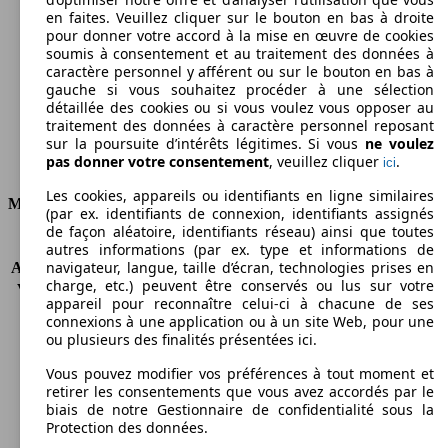
en faites. Veuillez cliquer sur le bouton en bas à droite
Émissions de CO2 (combinées)*
pour donner votre accord à la mise en œuvre de cookies
soumis à consentement et au traitement des données à
caractère personnel y afférent ou sur le bouton en bas à
gauche si vous souhaitez procéder à une sélection
détaillée des cookies ou si vous voulez vous opposer au
traitement des données à caractère personnel reposant
Ø 8.3 l/100km
sur la poursuite d’intérêts légitimes. Si vous
ne voulez
pas donner votre consentement
, veuillez cliquer
.
ici
Consommation
Les cookies, appareils ou identifiants en ligne similaires
Moteur et Puissance
(par ex. identifiants de connexion, identifiants assignés
de façon aléatoire, identifiants réseau) ainsi que toutes
KW (CH)
75 kW (102 PS)
autres informations (par ex. type et informations de
navigateur, langue, taille d’écran, technologies prises en
Accélération (0-100 km/h)
13.7s
charge, etc.) peuvent être conservés ou lus sur votre
Vitesse maximale (km/h)
164 km/h
appareil pour reconnaître celui-ci à chacune de ses
Nombre de vitesses
5
connexions à une application ou à un site Web, pour une
Couple
148 nm
ou plusieurs des finalités présentées ici.
Cylindrée
1598 ccm
Vous pouvez modifier vos préférences à tout moment et
Carburant
Essence
retirer les consentements que vous avez accordés par le
Cylindres
4
biais de notre Gestionnaire de confidentialité sous la
Transmission
Boîte manuelle
Protection des données.
Type de traction
Traction avant