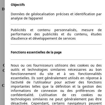
Objectifs
Dimensions
Données de géolocalisation précises et identification par
analyse de l’appareil
Longueur
4405 mm
Hauteur
1833 mm
Largeur
1802 mm
Publicités et contenu personnalisés, mesure de
performance des publicités et du contenu, études
Empattement
2682 mm
d’audience et développement de services
Poids maximum
2186 kg
Charge maximale
715 kg
Portes
4
Fonctions essentielles de la page
Sièges
5
Charge sur toit
-
Nous ou ces fournisseurs utilisons des cookies ou des
Capacité de remorquage (sans freins)
710 kg
outils et technologies similaires nécessaires au bon
Capacité de remorquage (avec freins)
1300 kg
fonctionnement du site et à ses fonctionnalités
Volume du coffre
750 - 2850 l
essentielles. Ils sont généralement utilisés en réponse à
l'activité de l'utilisateur pour activer des fonctions
Consommation
importantes telles que la définition et la gestion des
informations de connexion ou des préférences de
confidentialité. L'utilisation de ces cookies ou
Émissions de CO2*
198 g/km (komb.)
technologies similaires ne peut généralement pas être
Consommation (ville)
10.8 l/100km
désactivée. Cependant, certains navigateurs peuvent