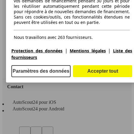
vos demandes de financement pendant 30 jours et pour
les réutiliser automatiquement pendant cette période
A propos d'AutoScout24
pour répondre à de nouvelles demandes de financement.
Sans ces cookies/outils, ces fonctionnalités étendues ne
Conditions d'utilisation
peuvent être utilisées en tout ou en partie.
Informations légales
Nous travaillons avec 263 fournisseurs.
Protection des données
Accessibility Statement
|
|
Protection des données
Mentions légales
Liste des
fournisseurs
Service
Espace Pro
Paramètres des données
Accepter tout
Contact
AutoScout24 pour iOS
AutoScout24 pour Android