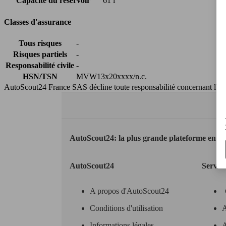
Capacité du réservoir
61 l
Classes d'assurance
Tous risques
-
Risques partiels
-
Responsabilité civile
-
HSN/TSN
MVW13x20xxxx/n.c.
AutoScout24 France SAS décline toute responsabilité concernant l''exa
AutoScout24: la plus grande plateforme en li
AutoScout24
Servic
A propos d'AutoScout24
Conditions d'utilisation
A
Informations légales
A