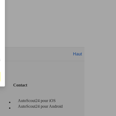
Haut
s
Contact
AutoScout24 pour iOS
AutoScout24 pour Android