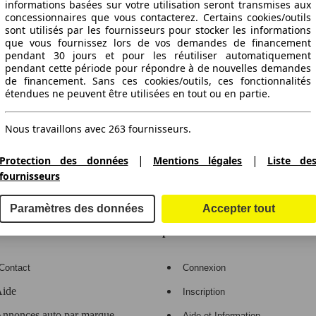
informations basées sur votre utilisation seront transmises aux
concessionnaires que vous contacterez. Certains cookies/outils
sont utilisés par les fournisseurs pour stocker les informations
que vous fournissez lors de vos demandes de financement
pendant 30 jours et pour les réutiliser automatiquement
pendant cette période pour répondre à de nouvelles demandes
de financement. Sans ces cookies/outils, ces fonctionnalités
étendues ne peuvent être utilisées en tout ou en partie.
ctitude des indications fournies.
Nous travaillons avec 263 fournisseurs.
|
|
Protection des données
Mentions légales
Liste de
fournisseurs
gne de voitures en Europe
Paramètres des données
Accepter tout
e
Espace Pro
Contact
Connexion
ide
Inscription
nnonces auto par marque
Aide et Information