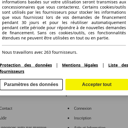
informations basées sur votre utilisation seront transmises aux
concessionnaires que vous contacterez. Certains cookies/outils
sont utilisés par les fournisseurs pour stocker les informations
que vous fournissez lors de vos demandes de financement
pendant 30 jours et pour les réutiliser automatiquement
pendant cette période pour répondre à de nouvelles demandes
de financement. Sans ces cookies/outils, ces fonctionnalités
étendues ne peuvent être utilisées en tout ou en partie.
ctitude des indications fournies.
Nous travaillons avec 263 fournisseurs.
|
|
Protection des données
Mentions légales
Liste de
fournisseurs
gne de voitures en Europe
Paramètres des données
Accepter tout
e
Espace Pro
Contact
Connexion
ide
Inscription
nnonces auto par marque
Aide et Information