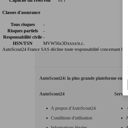
Capacité du réservoir
61 l
Classes d'assurance
Tous risques
-
Risques partiels
-
Responsabilité civile
-
HSN/TSN
MVW56x3Dxxxx/n.c.
AutoScout24 France SAS décline toute responsabilité concernant l''exa
AutoScout24: la plus grande plateforme en li
AutoScout24
Servic
A propos d'AutoScout24
Conditions d'utilisation
A
Informations légales
A