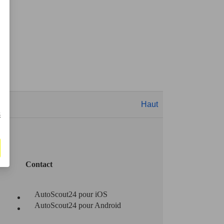
Haut
s
Contact
AutoScout24 pour iOS
AutoScout24 pour Android