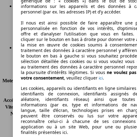
générique de : « cookies ») dans le but de stoc
informations sur les appareils et des données à c
personnel (par ex. les adresses IP) et d’y accéder.
135 g/km
Il nous est ainsi possible de faire apparaître une p
Émissions de CO2 (combinées)*
personnalisée en fonction de vos intérêts, d’optimis
offre et d’analyser l’utilisation que vous en faites. 
cliquer sur le bouton en bas à droite pour donner votre 
la mise en œuvre de cookies soumis à consentemen
traitement des données à caractère personnel y afféren
le bouton en bas à gauche si vous souhaitez procéd
Ø 5.9 l/100km
sélection détaillée des cookies ou si vous voulez vous
au traitement des données à caractère personnel repo
Consommation
la poursuite d’intérêts légitimes. Si vous
ne voulez pa
votre consentement
, veuillez cliquer
.
ici
Moteur et Puissance
Les cookies, appareils ou identifiants en ligne similaires
KW (CH)
75 kW (102 PS)
identifiants de connexion, identifiants assignés 
aléatoire, identifiants réseau) ainsi que toutes
Accélération (0-100 km/h)
-
informations (par ex. type et informations de nav
Vitesse maximale (km/h)
172 km/h
langue, taille d’écran, technologies prises en charg
Nombre de vitesses
5
peuvent être conservés ou lus sur votre appare
Couple
175 nm
reconnaître celui-ci à chacune de ses connexion
application ou à un site Web, pour une ou plusie
Cylindrée
999 ccm
finalités présentées ici.
Carburant
Essence