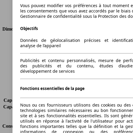
Cylindres
3
Vous pouvez modifier vos préférences à tout moment et
Transmission
Boîte manuelle
les consentements que vous avez accordés par le biais 
Gestionnaire de confidentialité sous la Protection des d
Type de traction
Traction avant
Objectifs
Dimensions
Données de géolocalisation précises et identifica
Longueur
4408 mm
analyse de l’appareil
Hauteur
1823 mm
Largeur
1793 mm
Publicités et contenu personnalisés, mesure de per
Empattement
2682 mm
des publicités et du contenu, études d’audi
Poids maximum
2046 kg
développement de services
Charge maximale
664 kg
Portes
4
Sièges
2
Fonctions essentielles de la page
Charge sur toit
-
Capacité de remorquage (sans freins)
640 kg
Nous ou ces fournisseurs utilisons des cookies ou des o
Capacité de remorquage (avec freins)
1200 kg
technologies similaires nécessaires au bon fonctionn
Volume du coffre
-
site et à ses fonctionnalités essentielles. Ils sont gén
utilisés en réponse à l'activité de l'utilisateur pour ac
Consommation
fonctions importantes telles que la définition et la ges
informations de connexion ou des préféren