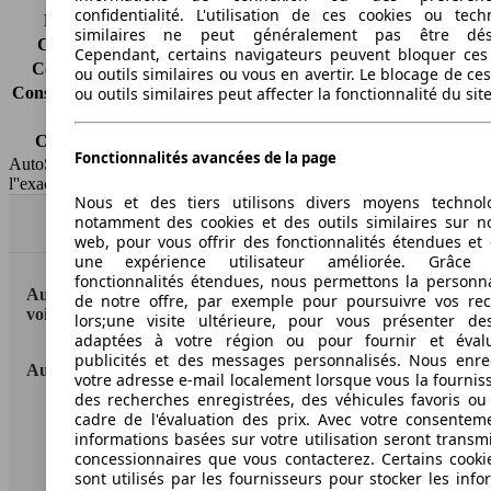
confidentialité. L'utilisation de ces cookies ou tech
Émissions de CO2*
135 g/km (komb.)
similaires ne peut généralement pas être désa
Consommation (ville)
7.2 l/100km
Cependant, certains navigateurs peuvent bloquer ces
Consommation (route)
5.2 l/100km
ou outils similaires ou vous en avertir. Le blocage de ce
Consommation (combinée)*
5.9 l/100km
ou outils similaires peut affecter la fonctionnalité du sit
Classe d'émissions
Euro 6
Capacité du réservoir
60 l
Fonctionnalités avancées de la page
AutoScout24 France SAS décline toute responsabilité concernant
l''exactitude des indications fournies.
Nous et des tiers utilisons divers moyens technol
notamment des cookies et des outils similaires sur no
Haut
web, pour vous offrir des fonctionnalités étendues et 
une expérience utilisateur améliorée. Grâc
fonctionnalités étendues, nous permettons la personna
AutoScout24: la plus grande plateforme en ligne de
de notre offre, par exemple pour poursuivre vos re
voitures en Europe
lors;une visite ultérieure, pour vous présenter de
adaptées à votre région ou pour fournir et éval
publicités et des messages personnalisés. Nous enre
AutoScout24
votre adresse e-mail localement lorsque vous la fournis
des recherches enregistrées, des véhicules favoris ou
cadre de l'évaluation des prix. Avec votre consentem
A propos d'AutoScout24
informations basées sur votre utilisation seront transm
concessionnaires que vous contacterez. Certains cookie
Conditions d'utilisation
sont utilisés par les fournisseurs pour stocker les info