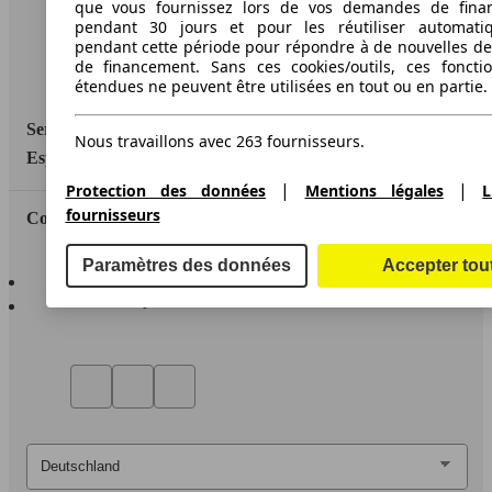
Informations légales
que vous fournissez lors de vos demandes de fina
pendant 30 jours et pour les réutiliser automati
Protection des données
pendant cette période pour répondre à de nouvelles 
de financement. Sans ces cookies/outils, ces fonctio
Accessibility Statement
étendues ne peuvent être utilisées en tout ou en partie.
Service
Nous travaillons avec 263 fournisseurs.
Espace Pro
|
|
Protection des données
Mentions légales
L
fournisseurs
Contact
Paramètres des données
Accepter tou
AutoScout24 pour iOS
AutoScout24 pour Android