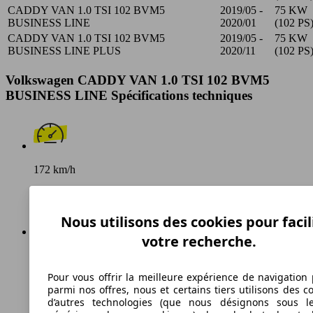
CADDY VAN 1.0 TSI 102 BVM5
2019/05 -
75 KW
BUSINESS LINE
2020/01
(102 PS
CADDY VAN 1.0 TSI 102 BVM5
2019/05 -
75 KW
BUSINESS LINE PLUS
2020/11
(102 PS
Volkswagen CADDY VAN 1.0 TSI 102 BVM5
BUSINESS LINE Spécifications techniques
172 km/h
Vitesse maximale
Nous utilisons des cookies pour facil
votre recherche.
Essence
Pour vous offrir la meilleure expérience de navigation 
Carburant
parmi nos offres, nous et certains tiers utilisons des c
d’autres technologies (que nous désignons sous l