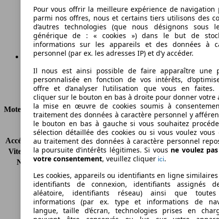
133 g/km
Pour vous offrir la meilleure expérience de navigation 
parmi nos offres, nous et certains tiers utilisons des c
Émissions de CO2 (combinées)*
d’autres technologies (que nous désignons sous l
générique de : « cookies ») dans le but de stoc
informations sur les appareils et des données à c
personnel (par ex. les adresses IP) et d’y accéder.
Il nous est ainsi possible de faire apparaître une p
Ø 5.8 l/100km
personnalisée en fonction de vos intérêts, d’optimis
offre et d’analyser l’utilisation que vous en faites. 
Consommation
cliquer sur le bouton en bas à droite pour donner votre 
la mise en œuvre de cookies soumis à consentemen
Moteur et Puissance
traitement des données à caractère personnel y afféren
le bouton en bas à gauche si vous souhaitez procéd
KW (CH)
92 kW (125 PS)
sélection détaillée des cookies ou si vous voulez vous
Accélération (0-100 km/h)
10.3s
au traitement des données à caractère personnel repo
la poursuite d’intérêts légitimes. Si vous
ne voulez pa
Vitesse maximale (km/h)
185 km/h
votre consentement
, veuillez cliquer
.
ici
Nombre de vitesses
6
Couple
220 nm
Les cookies, appareils ou identifiants en ligne similaires
Cylindrée
1395 ccm
identifiants de connexion, identifiants assignés 
aléatoire, identifiants réseau) ainsi que toutes
Carburant
Essence
informations (par ex. type et informations de nav
Cylindres
4
langue, taille d’écran, technologies prises en charg
Transmission
Boîte manuelle