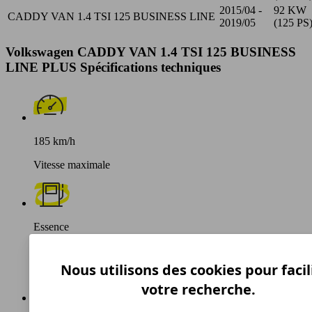
2015/04 -
92 KW
CADDY VAN 1.4 TSI 125 BUSINESS LINE
2019/05
(125 PS
Volkswagen CADDY VAN 1.4 TSI 125 BUSINESS
LINE PLUS Spécifications techniques
185 km/h
Vitesse maximale
Essence
Carburant
Nous utilisons des cookies pour facil
votre recherche.