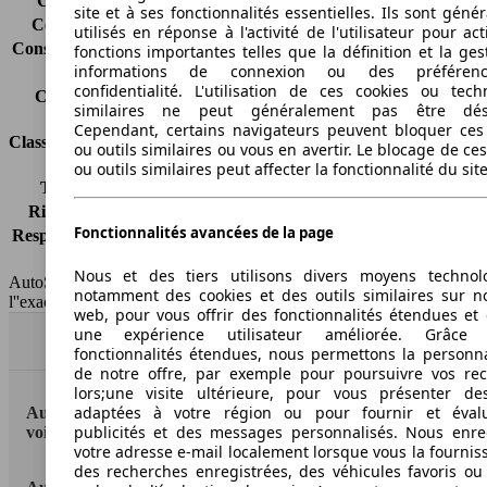
Consommation (ville)
7.2 l/100km
site et à ses fonctionnalités essentielles. Ils sont gén
Consommation (route)
5.1 l/100km
utilisés en réponse à l'activité de l'utilisateur pour ac
Consommation (combinée)*
5.8 l/100km
fonctions importantes telles que la définition et la ges
informations de connexion ou des préféren
Classe d'émissions
Euro 6
confidentialité. L'utilisation de ces cookies ou tech
Capacité du réservoir
60 l
similaires ne peut généralement pas être désa
Cependant, certains navigateurs peuvent bloquer ces
Classes d'assurance
ou outils similaires ou vous en avertir. Le blocage de ce
ou outils similaires peut affecter la fonctionnalité du sit
Tous risques
-
Risques partiels
-
Fonctionnalités avancées de la page
Responsabilité civile
-
HSN/TSN
n.c./n.c.
Nous et des tiers utilisons divers moyens technol
AutoScout24 France SAS décline toute responsabilité concernant
notamment des cookies et des outils similaires sur no
l''exactitude des indications fournies.
web, pour vous offrir des fonctionnalités étendues et 
une expérience utilisateur améliorée. Grâc
Haut
fonctionnalités étendues, nous permettons la personna
de notre offre, par exemple pour poursuivre vos re
lors;une visite ultérieure, pour vous présenter de
adaptées à votre région ou pour fournir et éval
AutoScout24: la plus grande plateforme en ligne de
publicités et des messages personnalisés. Nous enre
voitures en Europe
votre adresse e-mail localement lorsque vous la fournis
des recherches enregistrées, des véhicules favoris ou