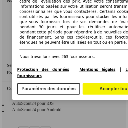
AutoScout24
cadre de l'évaluation des prix. Avec votre consentem
informations basées sur votre utilisation seront transm
concessionnaires que vous contacterez. Certains cookie
A propos d'AutoScout24
sont utilisés par les fournisseurs pour stocker les info
que vous fournissez lors de vos demandes de fina
Conditions d'utilisation
pendant 30 jours et pour les réutiliser automati
pendant cette période pour répondre à de nouvelles 
Informations légales
de financement. Sans ces cookies/outils, ces fonctio
étendues ne peuvent être utilisées en tout ou en partie.
Protection des données
Accessibility Statement
Nous travaillons avec 263 fournisseurs.
Service
|
|
Protection des données
Mentions légales
L
Espace Pro
fournisseurs
Contact
Paramètres des données
Accepter tou
AutoScout24 pour iOS
AutoScout24 pour Android