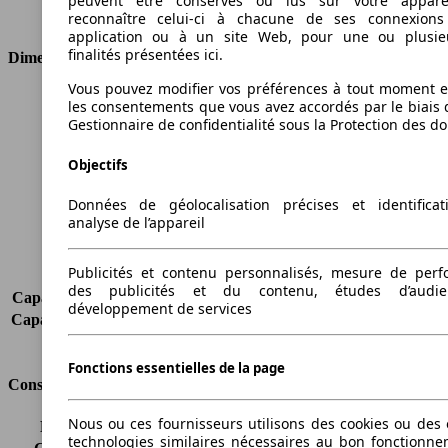
peuvent être conservés ou lus sur votre appare
Type de traction
Traction avant
reconnaître celui-ci à chacune de ses connexion
application ou à un site Web, pour une ou plusie
finalités présentées ici.
Dimensions
Vous pouvez modifier vos préférences à tout moment et
Longueur
4408 mm
les consentements que vous avez accordés par le biais 
Hauteur
1823 mm
Gestionnaire de confidentialité sous la Protection des d
Largeur
1793 mm
Objectifs
Empattement
2682 mm
Poids maximum
2068 kg
Données de géolocalisation précises et identifica
Charge maximale
676 kg
analyse de l’appareil
Portes
4
Sièges
2
Publicités et contenu personnalisés, mesure de per
Charge sur toit
-
des publicités et du contenu, études d’audi
Capacité de remorquage (sans freins)
650 kg
développement de services
Capacité de remorquage (avec freins)
1400 kg
Volume du coffre
3200 - 3700 l
Fonctions essentielles de la page
Consommation
Nous ou ces fournisseurs utilisons des cookies ou des o
Émissions de CO2*
133 g/km (komb.)
technologies similaires nécessaires au bon fonctionn