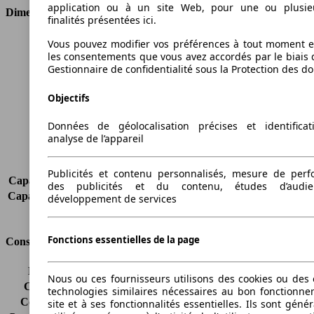
application ou à un site Web, pour une ou plusie
Dimensions
finalités présentées ici.
Longueur
4408 mm
Vous pouvez modifier vos préférences à tout moment et
les consentements que vous avez accordés par le biais 
Hauteur
1823 mm
Gestionnaire de confidentialité sous la Protection des d
Largeur
1793 mm
Empattement
2682 mm
Objectifs
Poids maximum
2135 kg
Charge maximale
674 kg
Données de géolocalisation précises et identifica
Portes
4
analyse de l’appareil
Sièges
2
Charge sur toit
-
Publicités et contenu personnalisés, mesure de per
Capacité de remorquage (sans freins)
690 kg
des publicités et du contenu, études d’audi
Capacité de remorquage (avec freins)
1400 kg
développement de services
Volume du coffre
3200 - 3700 l
Fonctions essentielles de la page
Consommation
Émissions de CO2*
149 g/km (komb.)
Nous ou ces fournisseurs utilisons des cookies ou des o
Consommation (ville)
6.6 l/100km
technologies similaires nécessaires au bon fonctionn
Consommation (route)
5.2 l/100km
site et à ses fonctionnalités essentielles. Ils sont gén