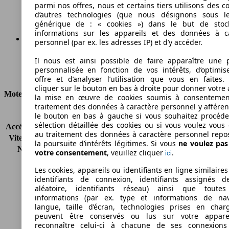
Émissions de CO2 (combinées)*
parmi nos offres, nous et certains tiers utilisons des c
d’autres technologies (que nous désignons sous l
générique de : « cookies ») dans le but de stoc
informations sur les appareils et des données à c
personnel (par ex. les adresses IP) et d’y accéder.
Ø 5.7 l/100km
Il nous est ainsi possible de faire apparaître une p
personnalisée en fonction de vos intérêts, d’optimis
Consommation
offre et d’analyser l’utilisation que vous en faites. 
cliquer sur le bouton en bas à droite pour donner votre 
Moteur et Puissance
la mise en œuvre de cookies soumis à consentemen
traitement des données à caractère personnel y afféren
KW (CH)
55 kW (75 PS)
le bouton en bas à gauche si vous souhaitez procéd
sélection détaillée des cookies ou si vous voulez vous
Accélération (0-100 km/h)
16.7s
au traitement des données à caractère personnel repo
Vitesse maximale (km/h)
150 km/h
la poursuite d’intérêts légitimes. Si vous
ne voulez pa
Nombre de vitesses
5
votre consentement
, veuillez cliquer
.
ici
Couple
225 nm
Les cookies, appareils ou identifiants en ligne similaires
Cylindrée
1598 ccm
identifiants de connexion, identifiants assignés 
Carburant
Diesel
aléatoire, identifiants réseau) ainsi que toutes
Cylindres
4
informations (par ex. type et informations de nav
Transmission
Boîte manuelle
langue, taille d’écran, technologies prises en charg
peuvent être conservés ou lus sur votre appare
Type de traction
Traction avant
reconnaître celui-ci à chacune de ses connexion