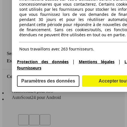
A propos d'AutoScout24
concessionnaires que vous contacterez. Certains cookie
sont utilisés par les fournisseurs pour stocker les info
Conditions d'utilisation
que vous fournissez lors de vos demandes de fina
pendant 30 jours et pour les réutiliser automati
Informations légales
pendant cette période pour répondre à de nouvelles 
de financement. Sans ces cookies/outils, ces fonctio
Protection des données
étendues ne peuvent être utilisées en tout ou en partie.
Accessibility Statement
Nous travaillons avec 263 fournisseurs.
Service
|
|
Espace Pro
Protection des données
Mentions légales
L
fournisseurs
Contact
Paramètres des données
Accepter tou
AutoScout24 pour iOS
AutoScout24 pour Android