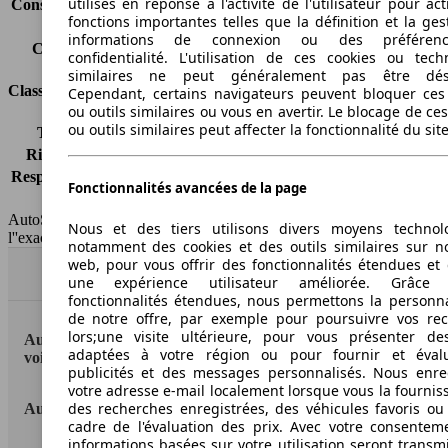
utilisés en réponse à l'activité de l'utilisateur pour ac
Consommation (combinée)*
5.7 l/100km
fonctions importantes telles que la définition et la ges
Classe d'émissions
Euro 5
informations de connexion ou des préféren
Capacité du réservoir
60 l
confidentialité. L'utilisation de ces cookies ou tech
similaires ne peut généralement pas être désa
Classes d'assurance
Cependant, certains navigateurs peuvent bloquer ces
ou outils similaires ou vous en avertir. Le blocage de ce
ou outils similaires peut affecter la fonctionnalité du sit
Tous risques
-
Risques partiels
-
Responsabilité civile
-
Fonctionnalités avancées de la page
HSN/TSN
n.c./n.c.
AutoScout24 France SAS décline toute responsabilité concernant
Nous et des tiers utilisons divers moyens technol
l''exactitude des indications fournies.
notamment des cookies et des outils similaires sur no
web, pour vous offrir des fonctionnalités étendues et 
Haut
une expérience utilisateur améliorée. Grâc
fonctionnalités étendues, nous permettons la personna
de notre offre, par exemple pour poursuivre vos re
lors;une visite ultérieure, pour vous présenter de
AutoScout24: la plus grande plateforme en ligne de
adaptées à votre région ou pour fournir et éval
voitures en Europe
publicités et des messages personnalisés. Nous enre
votre adresse e-mail localement lorsque vous la fournis
des recherches enregistrées, des véhicules favoris ou
AutoScout24
cadre de l'évaluation des prix. Avec votre consentem
informations basées sur votre utilisation seront transm