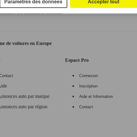
Paramètres des données
Accepter tout
ctitude des indications fournies.
gne de voitures en Europe
e
Espace Pro
Contact
Connexion
ide
Inscription
nnonces auto par marque
Aide et Information
nnonces auto par région
Contact