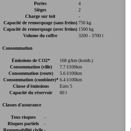
Portes
4
Sièges
2
Charge sur toit
-
Capacité de remorquage (sans freins)
750 kg
Capacité de remorquage (avec freins)
1500 kg
Volume du coffre
3200 - 3700 l
Consommation
Émissions de CO2*
168 g/km (komb.)
Consommation (ville)
7.7 l/100km
Consommation (route)
5.6 l/100km
Consommation (combinée)*
6.4 l/100km
Classe d'émissions
Euro 5
Capacité du réservoir
60 l
Classes d'assurance
Tous risques
-
Risques partiels
-
Responsabilité civile
-