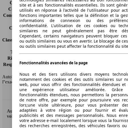
Consommation (ville)
7.7 l/100km
site et à ses fonctionnalités essentielles. Ils sont gén
Consommation (route)
5.6 l/100km
utilisés en réponse à l'activité de l'utilisateur pour ac
fonctions importantes telles que la définition et la ges
Consommation (combinée)*
6.4 l/100km
informations de connexion ou des préféren
Classe d'émissions
Euro 5
confidentialité. L'utilisation de ces cookies ou tech
Capacité du réservoir
60 l
similaires ne peut généralement pas être désa
Cependant, certains navigateurs peuvent bloquer ces
Classes d'assurance
ou outils similaires ou vous en avertir. Le blocage de ce
ou outils similaires peut affecter la fonctionnalité du sit
Tous risques
-
Risques partiels
-
Fonctionnalités avancées de la page
Responsabilité civile
-
HSN/TSN
n.c./n.c.
Nous et des tiers utilisons divers moyens technol
AutoScout24 France SAS décline toute responsabilité concernant
notamment des cookies et des outils similaires sur no
l''exactitude des indications fournies.
web, pour vous offrir des fonctionnalités étendues et 
une expérience utilisateur améliorée. Grâc
Haut
fonctionnalités étendues, nous permettons la personna
de notre offre, par exemple pour poursuivre vos re
lors;une visite ultérieure, pour vous présenter de
adaptées à votre région ou pour fournir et éval
AutoScout24: la plus grande plateforme en ligne de
publicités et des messages personnalisés. Nous enre
voitures en Europe
votre adresse e-mail localement lorsque vous la fournis
des recherches enregistrées, des véhicules favoris ou