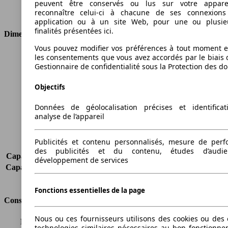
Transmission
Boîte manuelle
peuvent être conservés ou lus sur votre appare
reconnaître celui-ci à chacune de ses connexion
Type de traction
4 roues permanent
application ou à un site Web, pour une ou plusie
finalités présentées ici.
Dimensions
Vous pouvez modifier vos préférences à tout moment et
Longueur
4406 mm
les consentements que vous avez accordés par le biais 
Gestionnaire de confidentialité sous la Protection des d
Hauteur
1873 mm
Largeur
1794 mm
Objectifs
Empattement
2681 mm
Poids maximum
2277 kg
Données de géolocalisation précises et identifica
Charge maximale
741 kg
analyse de l’appareil
Portes
4
Sièges
2
Publicités et contenu personnalisés, mesure de per
Charge sur toit
-
des publicités et du contenu, études d’audi
Capacité de remorquage (sans freins)
750 kg
développement de services
Capacité de remorquage (avec freins)
1500 kg
Volume du coffre
-
Fonctions essentielles de la page
Consommation
Nous ou ces fournisseurs utilisons des cookies ou des o
Émissions de CO2*
168 g/km (komb.)
technologies similaires nécessaires au bon fonctionn