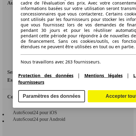
cadre de l'évaluation des prix. Avec votre consentem
AutoScout24
informations basées sur votre utilisation seront transm
concessionnaires que vous contacterez. Certains cookie
A propos d'AutoScout24
sont utilisés par les fournisseurs pour stocker les info
que vous fournissez lors de vos demandes de fina
Conditions d'utilisation
pendant 30 jours et pour les réutiliser automati
pendant cette période pour répondre à de nouvelles 
Informations légales
de financement. Sans ces cookies/outils, ces fonctio
étendues ne peuvent être utilisées en tout ou en partie.
Protection des données
Accessibility Statement
Nous travaillons avec 263 fournisseurs.
Service
|
|
Protection des données
Mentions légales
L
Espace Pro
fournisseurs
Paramètres des données
Accepter tou
Contact
AutoScout24 pour iOS
AutoScout24 pour Android