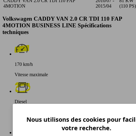
CADDY VAN 2.0 CR TDI 110 FAP
2010/07 -
81 KW
4MOTION
2015/04
(110 PS)
Volkswagen CADDY VAN 2.0 CR TDI 110 FAP
4MOTION BUSINESS LINE Spécifications
techniques
170 km/h
Vitesse maximale
Diesel
Carburant
Nous utilisons des cookies pour facil
votre recherche.