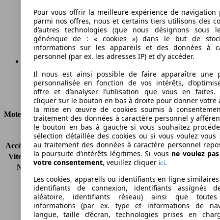
168 g/km
Pour vous offrir la meilleure expérience de navigation 
parmi nos offres, nous et certains tiers utilisons des c
Émissions de CO2 (combinées)*
d’autres technologies (que nous désignons sous l
générique de : « cookies ») dans le but de stoc
informations sur les appareils et des données à c
personnel (par ex. les adresses IP) et d’y accéder.
Il nous est ainsi possible de faire apparaître une p
Ø 6.4 l/100km
personnalisée en fonction de vos intérêts, d’optimis
offre et d’analyser l’utilisation que vous en faites. 
Consommation
cliquer sur le bouton en bas à droite pour donner votre 
la mise en œuvre de cookies soumis à consentemen
Moteur et Puissance
traitement des données à caractère personnel y afféren
le bouton en bas à gauche si vous souhaitez procéd
KW (CH)
81 kW (110 PS)
sélection détaillée des cookies ou si vous voulez vous
au traitement des données à caractère personnel repo
Accélération (0-100 km/h)
12.2s
la poursuite d’intérêts légitimes. Si vous
ne voulez pa
Vitesse maximale (km/h)
170 km/h
votre consentement
, veuillez cliquer
.
ici
Nombre de vitesses
6
Couple
280 nm
Les cookies, appareils ou identifiants en ligne similaires
identifiants de connexion, identifiants assignés 
Cylindrée
1968 ccm
aléatoire, identifiants réseau) ainsi que toutes
Carburant
Diesel
informations (par ex. type et informations de nav
Cylindres
4
langue, taille d’écran, technologies prises en charg