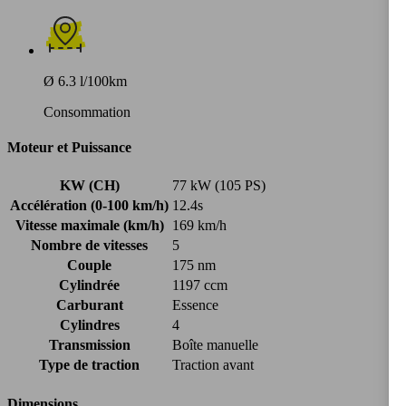
Ø 6.3 l/100km
Consommation
Moteur et Puissance
KW (CH)
77 kW (105 PS)
Accélération (0-100 km/h)
12.4s
Vitesse maximale (km/h)
169 km/h
Nombre de vitesses
5
Couple
175 nm
Cylindrée
1197 ccm
Carburant
Essence
Cylindres
4
Transmission
Boîte manuelle
Type de traction
Traction avant
Dimensions