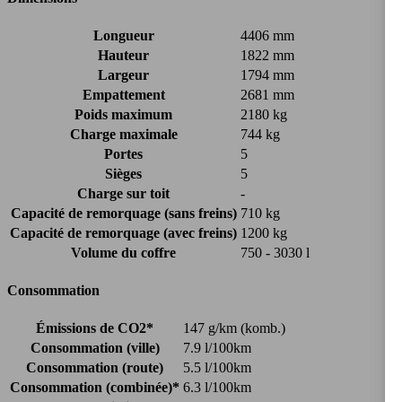
Longueur
4406 mm
Hauteur
1822 mm
Largeur
1794 mm
Empattement
2681 mm
Poids maximum
2180 kg
Charge maximale
744 kg
Portes
5
Sièges
5
Charge sur toit
-
Capacité de remorquage (sans freins)
710 kg
Capacité de remorquage (avec freins)
1200 kg
Volume du coffre
750 - 3030 l
Consommation
Émissions de CO2*
147 g/km (komb.)
Consommation (ville)
7.9 l/100km
Consommation (route)
5.5 l/100km
Consommation (combinée)*
6.3 l/100km