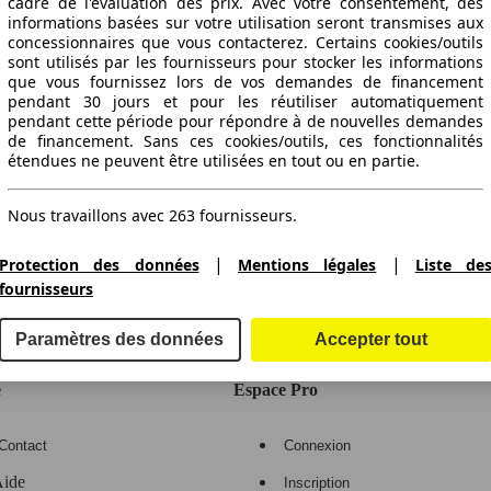
cadre de l'évaluation des prix. Avec votre consentement, des
informations basées sur votre utilisation seront transmises aux
concessionnaires que vous contacterez. Certains cookies/outils
sont utilisés par les fournisseurs pour stocker les informations
que vous fournissez lors de vos demandes de financement
pendant 30 jours et pour les réutiliser automatiquement
pendant cette période pour répondre à de nouvelles demandes
de financement. Sans ces cookies/outils, ces fonctionnalités
étendues ne peuvent être utilisées en tout ou en partie.
Nous travaillons avec 263 fournisseurs.
ctitude des indications fournies.
|
|
Protection des données
Mentions légales
Liste de
fournisseurs
gne de voitures en Europe
Paramètres des données
Accepter tout
e
Espace Pro
Contact
Connexion
ide
Inscription