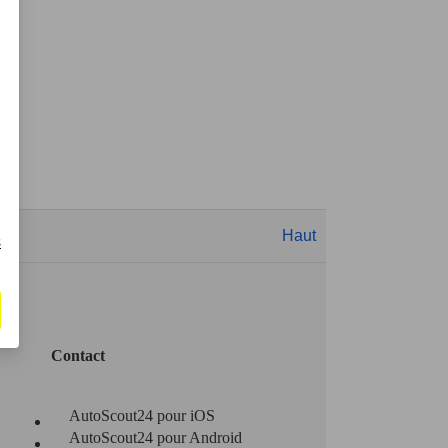
Haut
s
Contact
AutoScout24 pour iOS
AutoScout24 pour Android