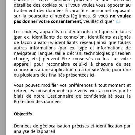
détaillée des cookies ou si vous voulez vous opposer au
traitement des données à caractère personnel reposant
sur la poursuite d’intérêts légitimes. Si vous
ne voulez
pas donner votre consentement
, veuillez cliquer
.
ici
Les cookies, appareils ou identifiants en ligne similaires
(par ex. identifiants de connexion, identifiants assignés
de façon aléatoire, identifiants réseau) ainsi que toutes
autres informations (par ex. type et informations de
navigateur, langue, taille d’écran, technologies prises en
charge, etc.) peuvent être conservés ou lus sur votre
appareil pour reconnaître celui-ci à chacune de ses
connexions à une application ou à un site Web, pour une
SUV/4x4/Pick-Up
2018 - 2023
Volkswagen
T-CROSS (11/2018-10/2023)
ou plusieurs des finalités présentées ici.
Essence
Vous pouvez modifier vos préférences à tout moment et
Dim. (L/l/h):
retirer les consentements que vous avez accordés par le
à partir de 4108 x 1760 x 1559 mm
biais de notre Gestionnaire de confidentialité sous la
Puissance:
Model Version
Protection des données.
70 - 84 KW (95 - 115 PS)
Portes:
5
Objectifs
Sièges:
Leistung
Ver
5
Données de géolocalisation précises et identification par
Coffre:
analyse de l’appareil
385 - 1281 Litres