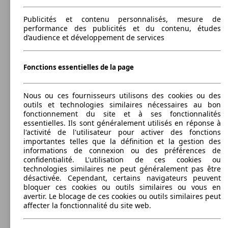
Capacité de remorquage:
620 - 1100 kg
Publicités et contenu personnalisés, mesure de
Afficher les variantes
performance des publicités et du contenu, études
d’audience et développement de services
80 KW
T-Cross 1.0 TSI 110 Start/Stop BVM6
(110 PS)
Fonctions essentielles de la page
Nous ou ces fournisseurs utilisons des cookies ou des
outils et technologies similaires nécessaires au bon
fonctionnement du site et à ses fonctionnalités
essentielles. Ils sont généralement utilisés en réponse à
l'activité de l'utilisateur pour activer des fonctions
80 KW
importantes telles que la définition et la gestion des
T-Cross 1.0 TSI 110 Start/Stop DSG7
(110 PS)
informations de connexion ou des préférences de
confidentialité. L'utilisation de ces cookies ou
technologies similaires ne peut généralement pas être
désactivée. Cependant, certains navigateurs peuvent
bloquer ces cookies ou outils similaires ou vous en
avertir. Le blocage de ces cookies ou outils similaires peut
affecter la fonctionnalité du site web.
84 KW
Ø 0.
T-Cross 1.0 TSI 115 Start/Stop BVM6
(115 PS)
l/10