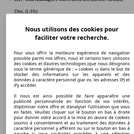
Dim. (L/l/h):
à partir de 4108 x 1760 x 1559 mm
Puissance:
70 - 84 KW (95 - 115 PS)
Nous utilisons des cookies pour
Portes:
faciliter votre recherche.
5
Sièges:
5
Pour vous offrir la meilleure expérience de navigation
Coffre:
possible parmi nos offres, nous et certains tiers utilisons
385 - 1281 Litres
des cookies et d’autres technologies (que nous désignons
Capacité de remorquage:
sous le terme générique de : « cookies ») dans le but de
620 - 1100 kg
stocker des informations sur les appareils et des
Afficher les variantes
données à caractère personnel (par ex. les adresses IP) et
d’y accéder.
Il nous est ainsi possible de faire apparaître une
publicité personnalisée en fonction de vos intérêts,
d’optimiser notre offre et d’analyser l’utilisation que vous
en faites. Veuillez cliquer sur le bouton en bas à droite
pour donner votre accord à la mise en œuvre de cookies
soumis à consentement et au traitement des données à
caractère personnel y afférent ou sur le bouton en bas à
gauche si vous souhaitez procéder à une sélection