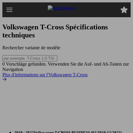
Passer
au
contenu
principal
Volkswagen T-Cross
Spécifications
techniques
Rechercher variante de modèle
0 Vorschläge gefunden. Verwenden Sie die Auf- und Ab-Tasten zur
Navigation
Plus d'informations sur l'Volkswagen T-Cross
2019 - 2022
Volkswagen
T-CROSS BUSINESS (02/2019-12/2022)