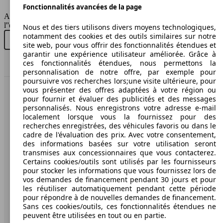
Fonctionnalités avancées de la page
AutoScout24 France SAS décline toute responsabilité concernant
SUV/4x4/Pick-Up
l''exactitude des indications fournies.
Nous et des tiers utilisons divers moyens technologiques,
notamment des cookies et des outils similaires sur notre
Essence
Acheter neuf
Acheter d'occasion
site web, pour vous offrir des fonctionnalités étendues et
garantir une expérience utilisateur améliorée. Grâce à
Model Version
ces fonctionnalités étendues, nous permettons la
Haut
84 KW
Ø 0.
personnalisation de notre offre, par exemple pour
T-Cross 1.0 TSI 115 Start/Stop DSG7
(115 PS)
l/10
poursuivre vos recherches lors;une visite ultérieure, pour
vous présenter des offres adaptées à votre région ou
AutoScout24: la plus grande plateforme en ligne de
pour fournir et évaluer des publicités et des messages
Leistung
Ver
voitures en Europe
personnalisés. Nous enregistrons votre adresse e-mail
localement lorsque vous la fournissez pour des
recherches enregistrées, des véhicules favoris ou dans le
AutoScout24
cadre de l'évaluation des prix. Avec votre consentement,
des informations basées sur votre utilisation seront
70 KW
Ø 0.
T-Cross 1.0 TSI 95 Start/Stop BVM5
transmises aux concessionnaires que vous contacterez.
A propos d'AutoScout24
(95 PS)
l/10
Certains cookies/outils sont utilisés par les fournisseurs
Conditions d'utilisation
pour stocker les informations que vous fournissez lors de
80 KW
vos demandes de financement pendant 30 jours et pour
T-Cross 1.0 TSI 110 Start/Stop BVM6
(110 PS)
Informations légales
les réutiliser automatiquement pendant cette période
pour répondre à de nouvelles demandes de financement.
Protection des données
Sans ces cookies/outils, ces fonctionnalités étendues ne
Diesel
peuvent être utilisées en tout ou en partie.
Accessibility Statement