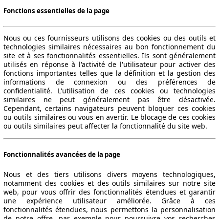
Fonctions essentielles de la page
Nous ou ces fournisseurs utilisons des cookies ou des outils et
technologies similaires nécessaires au bon fonctionnement du
site et à ses fonctionnalités essentielles. Ils sont généralement
120 KW (163 PS)
utilisés en réponse à l'activité de l'utilisateur pour activer des
fonctions importantes telles que la définition et la gestion des
informations de connexion ou des préférences de
confidentialité. L'utilisation de ces cookies ou technologies
similaires ne peut généralement pas être désactivée.
Cependant, certains navigateurs peuvent bloquer ces cookies
ou outils similaires ou vous en avertir. Le blocage de ces cookies
ou outils similaires peut affecter la fonctionnalité du site web.
120 KW (163 PS)
Fonctionnalités avancées de la page
Nous et des tiers utilisons divers moyens technologiques,
notamment des cookies et des outils similaires sur notre site
web, pour vous offrir des fonctionnalités étendues et garantir
une expérience utilisateur améliorée. Grâce à ces
fonctionnalités étendues, nous permettons la personnalisation
140 KW (190 PS)
Ø 6.6 l/100km
de notre offre, par exemple pour poursuivre vos recherches