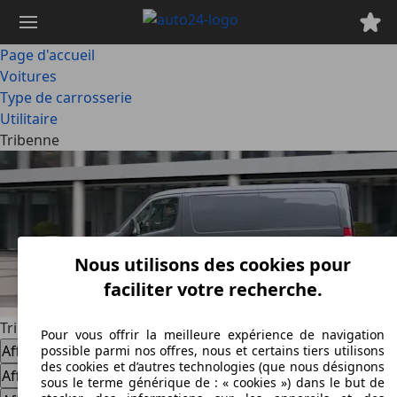
Passer
au
contenu
Page d'accueil
principal
Voitures
Type de carrosserie
Utilitaire
Tribenne
Nous utilisons des cookies pour
faciliter votre recherche.
Tribenne
Pour vous offrir la meilleure expérience de navigation
Afficher les offres
possible parmi nos offres, nous et certains tiers utilisons
des cookies et d’autres technologies (que nous désignons
Afficher les offres
sous le terme générique de : « cookies ») dans le but de