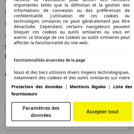
Conditions d'utilisation
importantes telles que la définition et la gestion des
informations de connexion ou des préférences de
Informations légales
confidentialité. L'utilisation de ces cookies ou
technologies similaires ne peut généralement pas être
Protection des données
désactivée. Cependant, certains navigateurs peuvent
bloquer ces cookies ou outils similaires ou vous en
Accessibility Statement
avertir. Le blocage de ces cookies ou outils similaires peut
affecter la fonctionnalité du site web.
Service
Espace Pro
Fonctionnalités avancées de la page
Nous et des tiers utilisons divers moyens technologiques,
Contact
notamment des cookies et des outils similaires sur notre
site web, pour vous offrir des fonctionnalités étendues et
AutoScout24 pour iOS
|
|
Protection des données
Mentions légales
Liste des
garantir une expérience utilisateur améliorée. Grâce à
AutoScout24 pour Android
ces fonctionnalités étendues, nous permettons la
fournisseurs
personnalisation de notre offre, par exemple pour
poursuivre vos recherches lors;une visite ultérieure, pour
Paramètres des
vous présenter des offres adaptées à votre région ou
Accepter tout
données
pour fournir et évaluer des publicités et des messages
personnalisés. Nous enregistrons votre adresse e-mail
localement lorsque vous la fournissez pour des
recherches enregistrées, des véhicules favoris ou dans le