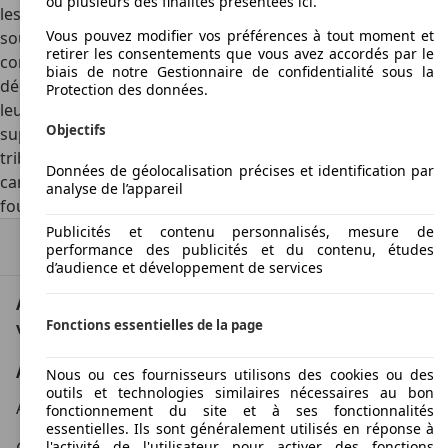
ou plusieurs des finalités présentées ici.
les mouvements plus variés du système hydraulique qui
Vous pouvez modifier vos préférences à tout moment et
soutient et élève la benne, mais ne sont pas plus
retirer les consentements que vous avez accordés par le
complexes que sur un camion benne classique. Pour un
biais de notre Gestionnaire de confidentialité sous la
déchargement plus rapide, les ridelles pivotent autour de
Protection des données.
leur charnière, celle-ci pouvant se trouver à l'extrémité
Objectifs
supérieure de la benne ou au niveau du plancher. Le
tribenne est le résultat d'un partenariat entre un
Données de géolocalisation précises et identification par
carrossier et un constructeur de poids lourds, lequel
analyse de l’appareil
fournit le châssis, comme Iveco, MAN ou encore Renault.
Publicités et contenu personnalisés, mesure de
Haut
performance des publicités et du contenu, études
d’audience et développement de services
AutoScout24: la plus grande plateforme en ligne de
Fonctions essentielles de la page
voitures en Europe
AutoScout24
Nous ou ces fournisseurs utilisons des cookies ou des
outils et technologies similaires nécessaires au bon
A propos d'AutoScout24
fonctionnement du site et à ses fonctionnalités
essentielles. Ils sont généralement utilisés en réponse à
l'activité de l'utilisateur pour activer des fonctions