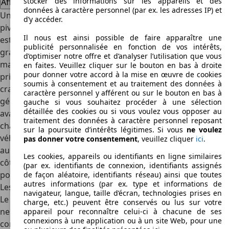
stocker des informations sur les appareils et des
Afficher les offres
données à caractère personnel (par ex. les adresses IP) et
Un tribenne est un poids lourd dont la benne basculante
d’y accéder.
pivote selon trois axes. L'intérêt d'une benne basculante
Il nous est ainsi possible de faire apparaître une
est de se délester de son contenu en mettant à profit la
publicité personnalisée en fonction de vos intérêts,
gravité. Nul besoin alors de faire appel à des
d’optimiser notre offre et d’analyser l’utilisation que vous
manutentionnaires pour vider le camion. Les matériaux
en faites. Veuillez cliquer sur le bouton en bas à droite
pour donner votre accord à la mise en œuvre de cookies
pris en charge par un camion benne sont de ceux qui ne
soumis à consentement et au traitement des données à
craignent pas les chocs: la terre, le sable, le bois, et plus
caractère personnel y afférent ou sur le bouton en bas à
généralement les marchandises en vrac. Il s'agit donc
gauche si vous souhaitez procéder à une sélection
détaillée des cookies ou si vous voulez vous opposer au
avant tout d'un véhicule de chantier. Sur un tribenne, le
traitement des données à caractère personnel reposant
chargement du caisson peut être déposé à l'arrière du
sur la poursuite d’intérêts légitimes. Si vous
ne voulez
véhicule mais aussi sur les deux côtés. Il s'oppose en cela
pas donner votre consentement
, veuillez cliquer
ici
.
au bibenne dont on peut lever la benne uniquement sur un
Les cookies, appareils ou identifiants en ligne similaires
côté, en plus de l'arrière. Le tribenne est donc le plus
(par ex. identifiants de connexion, identifiants assignés
polyvalent des camions bennes.
de façon aléatoire, identifiants réseau) ainsi que toutes
autres informations (par ex. type et informations de
Les mêmes propriétés que les autres camions bennes
navigateur, langue, taille d’écran, technologies prises en
Le tribenne a la même configuration qu'un camion benne
charge, etc.) peuvent être conservés ou lus sur votre
ne déposant son chargement que vers l'arrière. Les
appareil pour reconnaître celui-ci à chacune de ses
connexions à une application ou à un site Web, pour une
commandes dans la cabine prennent bien sûr en compte