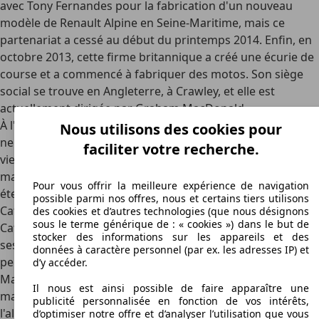
avec Tony Fernandes pour la fabrication d'un nouveau
modèle de Renault Alpine en Seine-Maritime, mais ce
partenariat a cessé au début du printemps 2014. Enfin, en
octobre 2013, cette firme britannique a créé une écurie de
course et a commencé à fabriquer des motos. Son siège
social se trouve en Angleterre, à Crawley, et elle est
actuellement dirigée par Graham MacDonald.
À l'heure actuelle, les voitures Caterham d'occasion ou
Nous utilisons des cookies pour
neuves sont vendues dans plus de trente pays. La firme
faciliter votre recherche.
vient de s'implanter en Colombie après avoir conquis les
marchés chilien et péruvien en 2013. Auparavant, elle avait
Pour vous offrir la meilleure expérience de navigation
étendu son activité en Inde, en Chine et à Taiwan.
possible parmi nos offres, nous et certains tiers utilisons
Caterham : des silhouettes sportives et originales
des cookies et d’autres technologies (que nous désignons
sous le terme générique de : « cookies ») dans le but de
Caterham se caractérise avant tout par le style sportif de
stocker des informations sur les appareils et des
ses voitures. Sa célébrité résulte surtout du fait qu'elle a,
données à caractère personnel (par ex. les adresses IP) et
pendant longtemps, distribué les voitures de course Lotus.
d’y accéder.
Mais elle a eu surtout l'ingénieuse idée d'utiliser des
Il nous est ainsi possible de faire apparaître une
matériaux très légers tels que la fibre de carbone,
publicité personnalisée en fonction de vos intérêts,
l'aluminium ou la fibre de verre pour fabriquer des
d’optimiser notre offre et d’analyser l’utilisation que vous