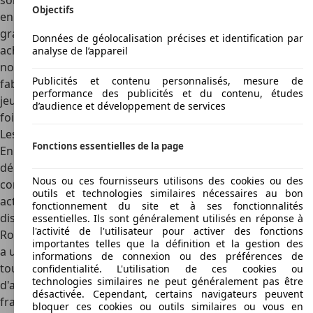
son moteur est capable d'atteindre la vitesse de 96 km/h
Objectifs
en moins de quatre secondes. De plus, ses chromes et ses
grandes ailes font sensation en permanence, et celui qui a
Données de géolocalisation précises et identification par
acheté ce modèle d'occasion peut être certain d'attirer de
analyse de l’appareil
nombreux regards admiratifs. On peut donc penser que ce
Publicités et contenu personnalisés, mesure de
fabricant britannique cherche surtout à séduire un public
performance des publicités et du contenu, études
jeune qui recherche des voitures d'occasion ou neuves, à la
d’audience et développement de services
fois sportives et originales.
Les modèles commercialisés actuellement par cette firme
Fonctions essentielles de la page
En premier lieu, ce fabricant sportif propose une gamme
dénommée Série 3, dont les caractéristiques sont
Nous ou ces fournisseurs utilisons des cookies ou des
comparables à celles de la Lotus 7. Cette série est
outils et technologies similaires nécessaires au bon
actuellement la plus connue de la marque et elle est
fonctionnement du site et à ses fonctionnalités
disponible en deux versions dénommées respectivement
essentielles. Ils sont généralement utilisés en réponse à
l'activité de l'utilisateur pour activer des fonctions
Roadsport et Supersport. La version Roadsport Caterham
importantes telles que la définition et la gestion des
a un moteur de 1600 cm3 développant 120 chevaux à 6000
informations de connexion ou des préférences de
tours par minute. Son poids de 545 kg lui permet
confidentialité. L'utilisation de ces cookies ou
technologies similaires ne peut généralement pas être
d'atteindre une vitesse de pointe de 200 km/h et de
désactivée. Cependant, certains navigateurs peuvent
franchir les 100 km/h en six secondes. Le modèle
bloquer ces cookies ou outils similaires ou vous en