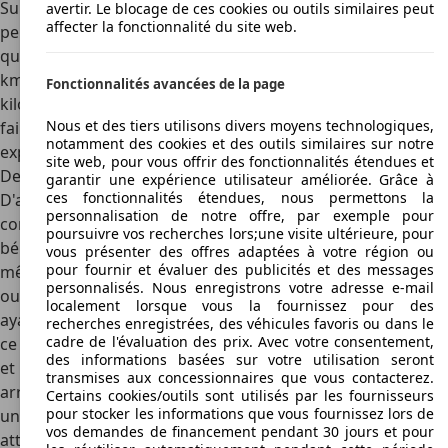
Supersport, qui a été conçu pour la compétition mais qui
avertir. Le blocage de ces cookies ou outils similaires peut
affecter la fonctionnalité du site web.
peut être conduit sur la route, a un moteur de 140 chevaux
qui n'a besoin que de cinq secondes pour atteindre 100
km/h, et qui permet à la voiture de culminer à 193
Fonctionnalités avancées de la page
kilomètres/heure en vitesse de pointe. Une fois de plus, le
Nous et des tiers utilisons divers moyens technologiques,
faible poids de la voiture (à peine plus d'une demi-tonne)
notamment des cookies et des outils similaires sur notre
explique en partie ces performances.
site web, pour vous offrir des fonctionnalités étendues et
Des gammes sportives adaptées à chaque physionomie
garantir une expérience utilisateur améliorée. Grâce à
ces fonctionnalités étendues, nous permettons la
D'autre part, Caterham propose une série SV destinée aux
personnalisation de notre offre, par exemple pour
conducteurs ayant une grande taille et qui veulent
poursuivre vos recherches lors;une visite ultérieure, pour
bénéficier de plus d'espace. Les motorisations sont les
vous présenter des offres adaptées à votre région ou
pour fournir et évaluer des publicités et des messages
mêmes que celles qui sont proposées pour la série S3. En
personnalisés. Nous enregistrons votre adresse e-mail
outre, la série CSR à été élaborée à partir d'un châssis
localement lorsque vous la fournissez pour des
ayant les mêmes dimensions que celui de la série SV. Mais
recherches enregistrées, des véhicules favoris ou dans le
cadre de l'évaluation des prix. Avec votre consentement,
ce dernier a été modifié pour améliorer la tenue de route
des informations basées sur votre utilisation seront
et la sécurité. Ainsi ce modèle est équipé de suspensions
transmises aux concessionnaires que vous contacterez.
arrière indépendantes. La version vendue en Angleterre a
Certains cookies/outils sont utilisés par les fournisseurs
pour stocker les informations que vous fournissez lors de
un moteur de 2261 centimètres cubes, dont la puissance
vos demandes de financement pendant 30 jours et pour
atteint 200 ou 260 chevaux. Le moteur de 200 chevaux