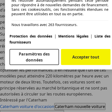
les réutiliser automatiquement pendant cette période
permet d'atteindre la vitesse de 220 km/h et sa capacité
pour répondre à de nouvelles demandes de financement.
Sans ces cookies/outils, ces fonctionnalités étendues ne
d'accélération propulse la voiture à 100 km/h en trois
peuvent être utilisées en tout ou en partie.
secondes et sept dixièmes. Le 100 km/h est atteint en à
peine plus de trois secondes avec le moteur de 260
Nous travaillons avec 263 fournisseurs.
chevaux. Une autre série de modèles, dénommée
Superlight, se caractérise par une conception
|
|
Protection des données
Mentions légales
Liste des
extrêmement sportive. En effet tout est mis en œuvre pour
fournisseurs
réduire le poids autant que possible : des sièges-baquets
en matière plastique remplacent les fauteuils rembourrés,
Paramètres des
Accepter tout
et ces voitures n'ont ni pare-brise, ni capote, ni système de
données
chauffage. On sacrifie donc un peu de confort pour
optimiser les performances. Il en résulte que l'un de ces
modèles peut atteindre 220 kilomètres par heure avec un
moteur de deux litres. Toutefois, ces voitures sont en
principe réservées au marché britannique et ne sont pas
autorisées à circuler sur les routes européennes.
Intéressé par l'Caterham
Caterham voiture d'occasion
Caterham nouvelle voiture