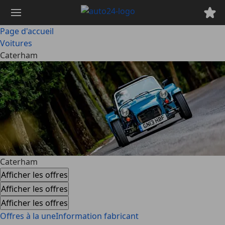
Passer
au
contenu
Page d'accueil
principal
Voitures
Caterham
Caterham
Afficher les offres
Afficher les offres
Afficher les offres
Offres à la une
Information fabricant