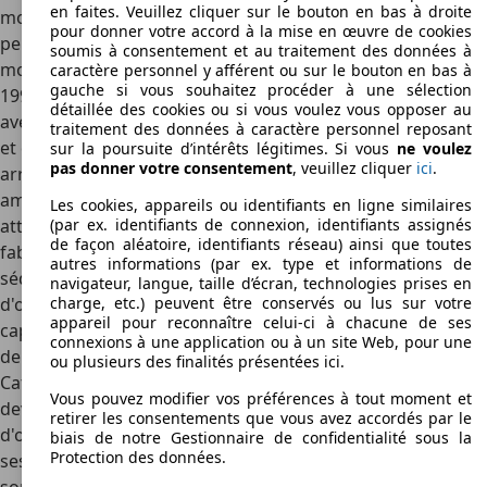
en faites. Veuillez cliquer sur le bouton en bas à droite
modèles dont le poids ne dépasse pas 575 kilos, ce qui leur
pour donner votre accord à la mise en œuvre de cookies
permet d'atteindre de très hautes performances. Ainsi, le
soumis à consentement et au traitement des données à
modèle Super-Seven HPC 2,0i, qui a été commercialisé de
caractère personnel y afférent ou sur le bouton en bas à
gauche si vous souhaitez procéder à une sélection
1994 à 1998, atteignait une vitesse de pointe de 210 km/h
détaillée des cookies ou si vous voulez vous opposer au
avec un moteur de 1998 cm3 qui développait 165 chevaux
traitement des données à caractère personnel reposant
et qui lui permettait d'engloutir un kilomètre, départ
sur la poursuite d’intérêts légitimes. Si vous
ne voulez
pas donner votre consentement
, veuillez cliquer
ici
.
arrêté, en 25 secondes et 7 dixièmes. De nombreux
amateurs de voitures d'occasion originales devraient être
Les cookies, appareils ou identifiants en ligne similaires
attirés par ce modèle. Le modèle Super-Seven JPE, qui a été
(par ex. identifiants de connexion, identifiants assignés
de façon aléatoire, identifiants réseau) ainsi que toutes
fabriqué de 1992 à 2001, ne manquera pas aussi de
autres informations (par ex. type et informations de
séduire ceux qui recherchent une belle Caterham
navigateur, langue, taille d’écran, technologies prises en
d'occasion avec sa vitesse de pointe de 240 km/h et sa
charge, etc.) peuvent être conservés ou lus sur votre
appareil pour reconnaître celui-ci à chacune de ses
capacité à parcourir un kilomètre, départ arrêté, en moins
connexions à une application ou à un site Web, pour une
de 21 secondes. Par ailleurs le modèle SuperSeven 1600 K
ou plusieurs des finalités présentées ici.
Caterham, dont la production a été arrêtée en 2005, ne
Vous pouvez modifier vos préférences à tout moment et
devrait pas déplaire aux amateurs de voitures Caterham
retirer les consentements que vous avez accordés par le
d'occasion avec son allure de voiture des années 1930 et
biais de notre Gestionnaire de confidentialité sous la
Protection des données.
ses performances de voiture des années 2000. En effet,