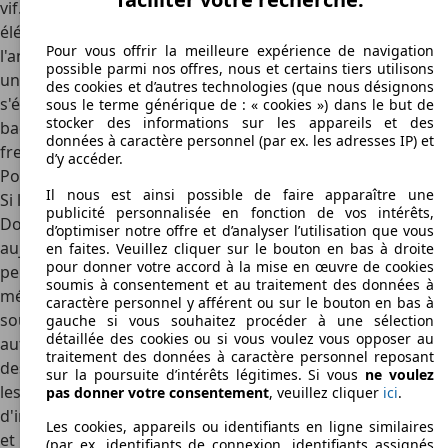
vif. En 1967, l'avant est redessiné, l'intérieur se veut plus
élégant et le compartiment moteur est optimisé. 1970 fut
Pour vous offrir la meilleure expérience de navigation
l'année d'un lifting complet avec une calandre renouvelée,
possible parmi nos offres, nous et certains tiers utilisons
un arrière redessiné et un intérieur modernisé. Le modèle
des cookies et d’autres technologies (que nous désignons
s'équipe également, pour sa version sport, de sièges
sous le terme générique de : « cookies ») dans le but de
stocker des informations sur les appareils et des
baquets, de suspensions de type rallye et de disques de
données à caractère personnel (par ex. les adresses IP) et
freins.
d’y accéder.
Pourquoi un tel succès en tant que voiture d'occasion ?
Il nous est ainsi possible de faire apparaître une
Si les premières versions n'ont pas toujours convaincu, la
publicité personnalisée en fonction de vos intérêts,
Dodge Dart reste une voiture très fiable, encore
d’optimiser notre offre et d’analyser l’utilisation que vous
aujourd'hui. Sa motorisation simple mais robuste lui a
en faites. Veuillez cliquer sur le bouton en bas à droite
pour donner votre accord à la mise en œuvre de cookies
permis de traverser le temps sans réel problème. Dans les
soumis à consentement et au traitement des données à
mémoires, des problèmes de fiabilité se rappellent au bon
caractère personnel y afférent ou sur le bouton en bas à
souvenir des gens, mais ces soucis se situaient surtout
gauche si vous souhaitez procéder à une sélection
détaillée des cookies ou si vous voulez vous opposer au
autour de la Coronet que la Dart est venue remplacer. Le
traitement des données à caractère personnel reposant
design n'a pas fait l'unanimité dans les années 1960 mais
sur la poursuite d’intérêts légitimes. Si vous
ne voulez
les dernières versions connaissent aujourd'hui un regain
pas donner votre consentement
, veuillez cliquer
ici
.
d'intérêt. Sa version sport permet une conduite instinctive
Les cookies, appareils ou identifiants en ligne similaires
et performante. Avec un V8 bien entretenu, les sensations
(par ex. identifiants de connexion, identifiants assignés