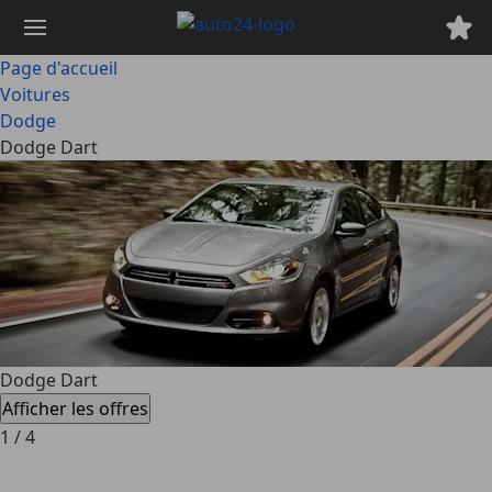
Passer
au
contenu
Page d'accueil
principal
Voitures
Dodge
Dodge Dart
Dodge Dart
Afficher les offres
1
/
4