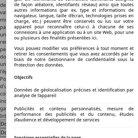
de façon aléatoire, identifiants réseau) ainsi que toutes
de pilotage restent uniques. Pourtant l'offre n'est pas très
autres informations (par ex. type et informations de
vaste : GT ou GTS, mais cela a suffit pour inscrire ce
navigateur, langue, taille d’écran, technologies prises en
modèle comme voiture d'occasion et de collection
charge, etc.) peuvent être conservés ou lus sur votre
appareil pour reconnaître celui-ci à chacune de ses
passionnante et fiable. Les deux feux arrière lui confèrent
connexions à une application ou à un site Web, pour une
un style unique. La version de 1971 est également
ou plusieurs des finalités présentées ici.
recherchée car le constructeur est revenu vers un look un
Vous pouvez modifier vos préférences à tout moment et
peu plus luxueux que sportif. Une plus grande sobriété est
retirer les consentements que vous avez accordés par le
donc de mise, avec un coloris noir élégant mais toujours
biais de notre Gestionnaire de confidentialité sous la
une bonne surprise sous le capot. C'est ce qui plaisait à
Protection des données.
l'époque aux amateurs et qui séduit toujours de nos jours.
Objectifs
Pour autant, la variante Demon répond aussi aux attentes
d'un certain public : plus agressive, elle présente un duo de
Données de géolocalisation précises et identification par
coloris contrastés qui fait ressortir son côté sportif
analyse de l’appareil
indéniable. C'est l'un des derniers gros succès de la
gamme.
Publicités et contenu personnalisés, mesure de
performance des publicités et du contenu, études
Intéressé par l'Dodge Dart
d’audience et développement de services
Dodge Dart voiture d'occasion
Dodge Dart nouvelle voiture
Fonctions essentielles de la page