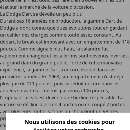
problème. Il n'est donc pas rare d'en trouver en très bon
état sur le marché de la voiture d'occasion.
La Dodge Dart se dévoile un peu plus
Durant ses 16 années de production, la gamme Dart de
Dodge a donc connu quelques évolutions tout en gardant
un cahier des charges somme toute assez constant. Au
départ, le break est imposant avec un empattement de 118
pouces. Comme signalé plus haut, la calandre fut
rapidement changée et les ailerons sont devenus inversés,
au grand dam du grand public. Forte de cette mauvaise
expérience, la gamme Dart a encore évolué dans ses
premières années. En 1963, son empattement n'est déjà
plus que de 111 pouces, puis se réduit encore dans les
années suivantes. Une fois parvenu à 106 pouces,
l'imposant break est devenu une berline respectable. La
voiture se décline alors en 4 portes ou en coupé 2 portes
avec plusieurs motorisations au choix dont un V8 très
prisé dans sa version coupé. En 1965, le V8 compte 235
Nous utilisons des cookies pour
chevaux, pour un intérieur noir et une carrosserie jaune
faciliter votre recherche.