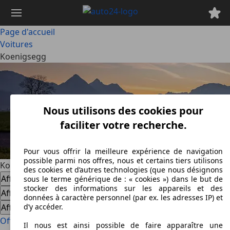
Passer
au
contenu
Page d'accueil
principal
Voitures
Koenigsegg
Nous utilisons des cookies pour
faciliter votre recherche.
Pour vous offrir la meilleure expérience de navigation
possible parmi nos offres, nous et certains tiers utilisons
Koenigsegg
des cookies et d’autres technologies (que nous désignons
Afficher les offres
sous le terme générique de : « cookies ») dans le but de
stocker des informations sur les appareils et des
Afficher les offres
données à caractère personnel (par ex. les adresses IP) et
Afficher les offres
d’y accéder.
Offres à la une
Tous les modèles
Il nous est ainsi possible de faire apparaître une