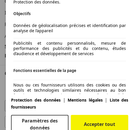
Conditions d'utilisation
Protection des données.
Informations légales
Objectifs
Protection des données
Données de géolocalisation précises et identification par
analyse de l’appareil
Accessibility Statement
Publicités et contenu personnalisés, mesure de
Service
performance des publicités et du contenu, études
d’audience et développement de services
Espace Pro
Fonctions essentielles de la page
Contact
AutoScout24 pour iOS
Nous ou ces fournisseurs utilisons des cookies ou des
outils et technologies similaires nécessaires au bon
AutoScout24 pour Android
fonctionnement du site et à ses fonctionnalités
|
|
Protection des données
Mentions légales
Liste des
essentielles. Ils sont généralement utilisés en réponse à
l'activité de l'utilisateur pour activer des fonctions
fournisseurs
importantes telles que la définition et la gestion des
informations de connexion ou des préférences de
Paramètres des
confidentialité. L'utilisation de ces cookies ou
Accepter tout
technologies similaires ne peut généralement pas être
données