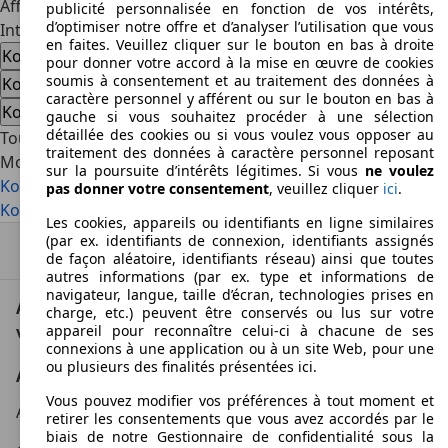
Afficher plus
publicité personnalisée en fonction de vos intérêts,
d’optimiser notre offre et d’analyser l’utilisation que vous
Intéressé par l'Koenigsegg
en faites. Veuillez cliquer sur le bouton en bas à droite
Koenigsegg voiture d'occasion
pour donner votre accord à la mise en œuvre de cookies
soumis à consentement et au traitement des données à
Koenigsegg nouvelle voiture
caractère personnel y afférent ou sur le bouton en bas à
Koenigsegg offres concessionnaire
gauche si vous souhaitez procéder à une sélection
détaillée des cookies ou si vous voulez vous opposer au
Tous les modèles, tous les designs
traitement des données à caractère personnel reposant
Modèles
sur la poursuite d’intérêts légitimes. Si vous
ne voulez
Koenigsegg Jesko
pas donner votre consentement
, veuillez cliquer
ici
.
Koenigsegg One:1
Les cookies, appareils ou identifiants en ligne similaires
(par ex. identifiants de connexion, identifiants assignés
Haut
de façon aléatoire, identifiants réseau) ainsi que toutes
autres informations (par ex. type et informations de
navigateur, langue, taille d’écran, technologies prises en
AutoScout24: la plus grande plateforme en ligne de
charge, etc.) peuvent être conservés ou lus sur votre
voitures en Europe
appareil pour reconnaître celui-ci à chacune de ses
connexions à une application ou à un site Web, pour une
ou plusieurs des finalités présentées ici.
AutoScout24
Vous pouvez modifier vos préférences à tout moment et
A propos d'AutoScout24
retirer les consentements que vous avez accordés par le
biais de notre Gestionnaire de confidentialité sous la