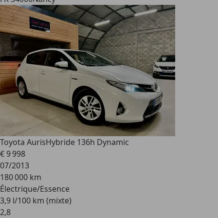
Toyota Auris
Hybride 136h Dynamic
€ 9 998
07/2013
180 000 km
Électrique/Essence
3,9 l/100 km (mixte)
2
,
8