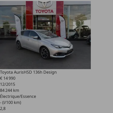
Toyota Auris
HSD 136h Design
€ 14 990
12/2015
84 244 km
Électrique/Essence
- (l/100 km)
2
,
8