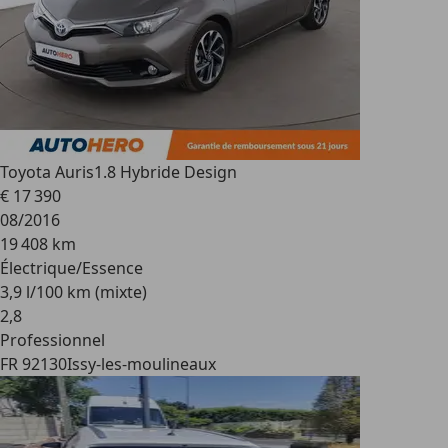
Toyota Auris
1.8 Hybride Design
€ 17 390
08/2016
19 408 km
Électrique/Essence
3,9 l/100 km (mixte)
2
,
8
Professionnel
FR 92130
Issy-les-moulineaux