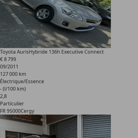
Toyota Auris
Hybride 136h Executive Connect
€ 8 799
09/2011
127 000 km
Électrique/Essence
- (l/100 km)
2
,
8
Particulier
FR 95000
Cergy