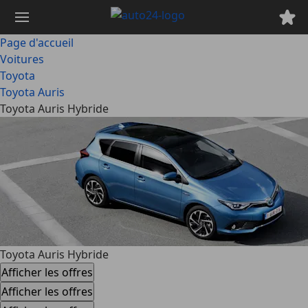
Passer
au
contenu
Page d'accueil
principal
Voitures
Toyota
Toyota Auris
Toyota Auris Hybride
Toyota Auris Hybride
Afficher les offres
Afficher les offres