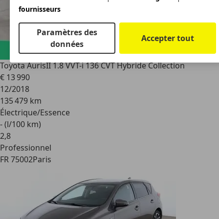
fournisseurs
Paramètres des
Accepter tout
données
Toyota Auris
II 1.8 VVT-i 136 CVT Hybride Collection
€ 13 990
12/2018
135 479 km
Électrique/Essence
- (l/100 km)
2
,
8
Professionnel
FR 75002
Paris