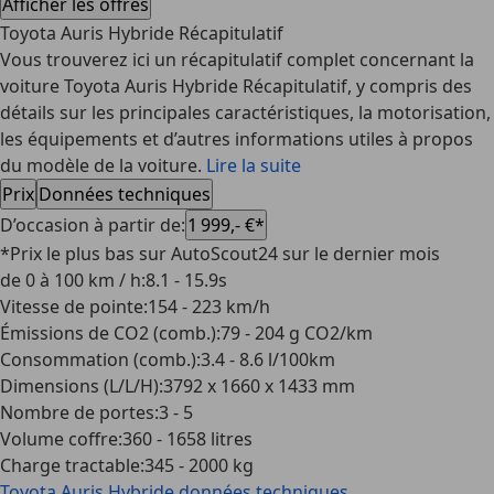
Afficher les offres
Toyota Auris Hybride Récapitulatif
Vous trouverez ici un récapitulatif complet concernant la
voiture Toyota Auris Hybride Récapitulatif, y compris des
détails sur les principales caractéristiques, la motorisation,
les équipements et d’autres informations utiles à propos
du modèle de la voiture.
Lire la suite
Prix
Données techniques
D’occasion à partir de
:
1 999,- €*
*Prix le plus bas sur AutoScout24 sur le dernier mois
de 0 à 100 km / h
:
8.1 - 15.9s
Vitesse de pointe
:
154 - 223 km/h
Émissions de CO2 (comb.)
:
79 - 204 g CO2/km
Consommation (comb.)
:
3.4 - 8.6 l/100km
Dimensions (L/L/H)
:
3792 x 1660 x 1433 mm
Nombre de portes
:
3 - 5
Volume coffre
:
360 - 1658 litres
Charge tractable
:
345 - 2000 kg
Toyota Auris Hybride
données techniques