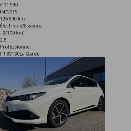
€ 11 990
04/2015
126 600 km
Électrique/Essence
- (l/100 km)
2
,
8
Professionnel
FR 83130
La Garde