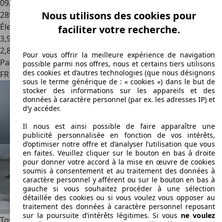
09/2014
Nous utilisons des cookies pour
289 000 km
Électrique/Essence
faciliter votre recherche.
3,9 l/100 km (mixte)
2
,
8
Pour vous offrir la meilleure expérience de navigation
Particulier
possible parmi nos offres, nous et certains tiers utilisons
des cookies et d’autres technologies (que nous désignons
FR 92600
Asnieres
sous le terme générique de : « cookies ») dans le but de
stocker des informations sur les appareils et des
données à caractère personnel (par ex. les adresses IP) et
d’y accéder.
Il nous est ainsi possible de faire apparaître une
publicité personnalisée en fonction de vos intérêts,
d’optimiser notre offre et d’analyser l’utilisation que vous
en faites. Veuillez cliquer sur le bouton en bas à droite
pour donner votre accord à la mise en œuvre de cookies
soumis à consentement et au traitement des données à
caractère personnel y afférent ou sur le bouton en bas à
gauche si vous souhaitez procéder à une sélection
détaillée des cookies ou si vous voulez vous opposer au
traitement des données à caractère personnel reposant
sur la poursuite d’intérêts légitimes. Si vous
ne voulez
Toyota Auris
1.8i HYBDRID Dynamic Camera 1SteEigenaar