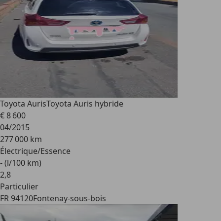
Toyota Auris
Toyota Auris hybride
€ 8 600
04/2015
277 000 km
Électrique/Essence
- (l/100 km)
2
,
8
Particulier
FR 94120
Fontenay-sous-bois