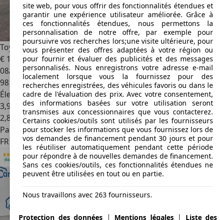
site web, pour vous offrir des fonctionnalités étendues et
garantir une expérience utilisateur améliorée. Grâce à
ces fonctionnalités étendues, nous permettons la
personnalisation de notre offre, par exemple pour
poursuivre vos recherches lors;une visite ultérieure, pour
Toyota Auris
Touring Sports Hybride 136h Design
vous présenter des offres adaptées à votre région ou
€ 16 800
pour fournir et évaluer des publicités et des messages
personnalisés. Nous enregistrons votre adresse e-mail
08/2019
localement lorsque vous la fournissez pour des
98 000 km
recherches enregistrées, des véhicules favoris ou dans le
Électrique/Essence
cadre de l'évaluation des prix. Avec votre consentement,
des informations basées sur votre utilisation seront
3,9 l/100 km (mixte)
transmises aux concessionnaires que vous contacterez.
2
,
8
Certains cookies/outils sont utilisés par les fournisseurs
Particulier
pour stocker les informations que vous fournissez lors de
vos demandes de financement pendant 30 jours et pour
FR 94000
Créteil
les réutiliser automatiquement pendant cette période
pour répondre à de nouvelles demandes de financement.
Sans ces cookies/outils, ces fonctionnalités étendues ne
peuvent être utilisées en tout ou en partie.
Nous travaillons avec 263 fournisseurs.
|
|
Protection des données
Mentions légales
Liste des