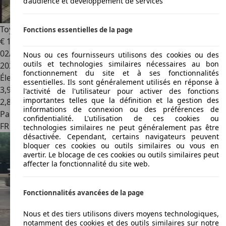
d’audience et développement de services
Toyota Auris
Hybride 136h Design
Fonctions essentielles de la page
€ 11 000
02/2018
Nous ou ces fournisseurs utilisons des cookies ou des
outils et technologies similaires nécessaires au bon
202 000 km
fonctionnement du site et à ses fonctionnalités
Électrique/Essence
essentielles. Ils sont généralement utilisés en réponse à
3,9 l/100 km (mixte)
l'activité de l'utilisateur pour activer des fonctions
importantes telles que la définition et la gestion des
2
,
8
informations de connexion ou des préférences de
Particulier
confidentialité. L'utilisation de ces cookies ou
FR 59250
Halluin
technologies similaires ne peut généralement pas être
désactivée. Cependant, certains navigateurs peuvent
bloquer ces cookies ou outils similaires ou vous en
avertir. Le blocage de ces cookies ou outils similaires peut
affecter la fonctionnalité du site web.
Fonctionnalités avancées de la page
Nous et des tiers utilisons divers moyens technologiques,
notamment des cookies et des outils similaires sur notre