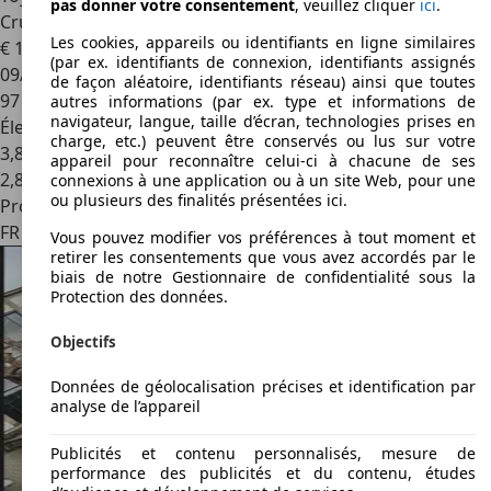
pas donner votre consentement
, veuillez cliquer
ici
.
CruiseCnt
Les cookies, appareils ou identifiants en ligne similaires
€ 11 950
(par ex. identifiants de connexion, identifiants assignés
09/2014
de façon aléatoire, identifiants réseau) ainsi que toutes
97 502 km
autres informations (par ex. type et informations de
navigateur, langue, taille d’écran, technologies prises en
Électrique/Essence
charge, etc.) peuvent être conservés ou lus sur votre
3,8 l/100 km (mixte)
appareil pour reconnaître celui-ci à chacune de ses
2
,
8
connexions à une application ou à un site Web, pour une
ou plusieurs des finalités présentées ici.
Professionnel
FR 59000
Lille
Vous pouvez modifier vos préférences à tout moment et
retirer les consentements que vous avez accordés par le
biais de notre Gestionnaire de confidentialité sous la
Protection des données.
Objectifs
Données de géolocalisation précises et identification par
analyse de l’appareil
Publicités et contenu personnalisés, mesure de
performance des publicités et du contenu, études