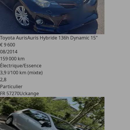
Toyota Auris
Auris Hybride 136h Dynamic 15"
€ 9 600
08/2014
159 000 km
Électrique/Essence
3,9 l/100 km (mixte)
2
,
8
Particulier
FR 57270
Uckange