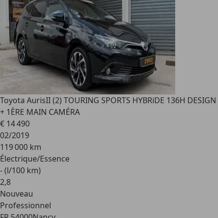
Toyota Auris
II (2) TOURING SPORTS HYBRiDE 136H DESIGN
+ 1ÈRE MAIN CAMÉRA
€ 14 490
02/2019
119 000 km
Électrique/Essence
- (l/100 km)
2
,
8
Nouveau
Professionnel
FR 54000
Nancy