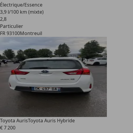
Électrique/Essence
3,9 l/100 km (mixte)
2
,
8
Particulier
FR 93100
Montreuil
Toyota Auris
Toyota Auris Hybride
€ 7 200