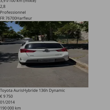
3,9 l/100 km (mixte)
2
,
8
Professionnel
FR 76700
Harfleur
Toyota Auris
Hybride 136h Dynamic
€ 9 750
01/2014
190 000 km