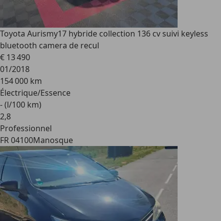
Toyota Auris
my17 hybride collection 136 cv suivi keyless
bluetooth camera de recul
€ 13 490
01/2018
154 000 km
Électrique/Essence
- (l/100 km)
2
,
8
Professionnel
FR 04100
Manosque