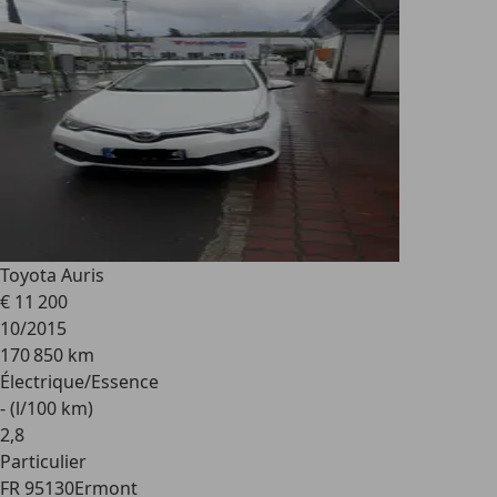
Toyota Auris
€ 11 200
10/2015
170 850 km
Électrique/Essence
- (l/100 km)
2
,
8
Particulier
FR 95130
Ermont