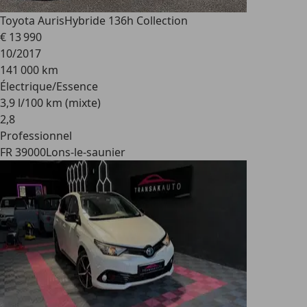
Toyota Auris
Hybride 136h Collection
€ 13 990
10/2017
141 000 km
Électrique/Essence
3,9 l/100 km (mixte)
2
,
8
Professionnel
FR 39000
Lons-le-saunier