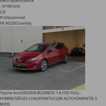
Électrique/Essence
- (l/100 km)
2
,
8
Professionnel
FR 60230
Chambly
Toyota Auris
DESIGN BUSINESS 1.8 HSD FULL-
HYBRID/SIÈGES CHAUFFANTS/CLIM AUTO/GARANTIE 3
MOIS