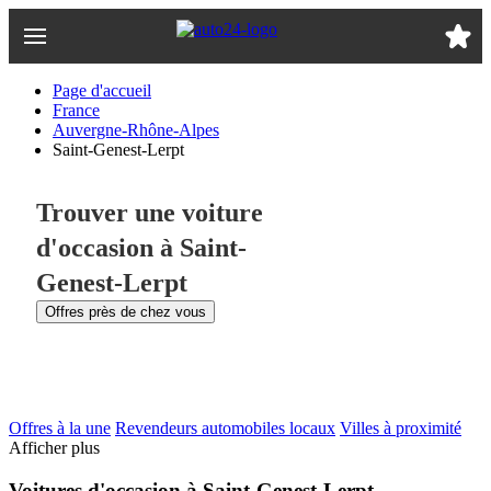
Passer
au
contenu
principal
Page d'accueil
France
Auvergne-Rhône-Alpes
Saint-Genest-Lerpt
Trouver une voiture
d'occasion à Saint-
Genest-Lerpt
Offres près de chez vous
Offres à la une
Revendeurs automobiles locaux
Villes à proximité
Afficher plus
Voitures d'occasion à Saint-Genest-Lerpt