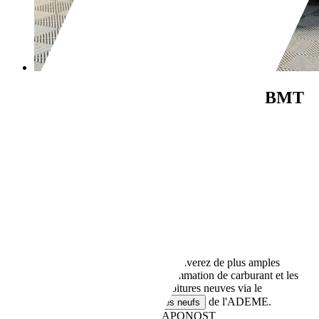
Volkswagen Passat
1.6 TDI 120 BMT
Carat
€ 8 490,-
161 900 km
03/2015
89 kW (121 CH)
Occasion
- (Propriétaires préc.)
Boîte manuelle
Diesel
- (l/100 km)
105 g/km (mixte)
Vous trouverez de plus amples
informations sur la consommation de carburant et les
émissions de CO2 des voitures neuves via le
de l'ADEME.
comparateur de véhicules neufs
Revendeurs,
FR-69630 CHAPONOST