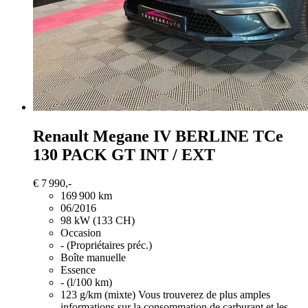
Renault Megane
IV BERLINE TCe
130 PACK GT INT / EXT
€ 7 990,-
169 900 km
06/2016
98 kW (133 CH)
Occasion
- (Propriétaires préc.)
Boîte manuelle
Essence
- (l/100 km)
123 g/km (mixte)
Vous trouverez de plus amples
informations sur la consommation de carburant et les