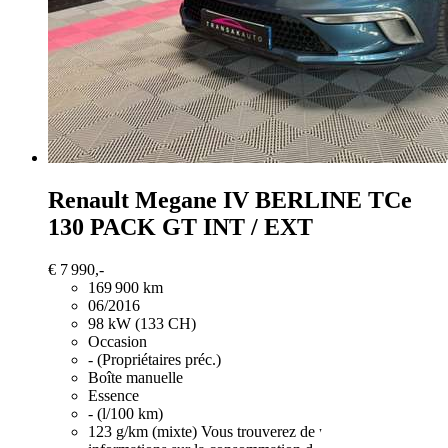
Renault Megane
IV BERLINE TCe
130 PACK GT INT / EXT
€ 7 990,-
169 900 km
06/2016
98 kW (133 CH)
Occasion
- (Propriétaires préc.)
Boîte manuelle
Essence
- (l/100 km)
123 g/km (mixte)
Vous trouverez de plus amples