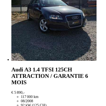
Audi A3
1.4 TFSI 125CH
ATTRACTION / GARANTIE 6
MOIS
€ 5 890,-
117 000 km
08/2008
92 kW (125 CH)