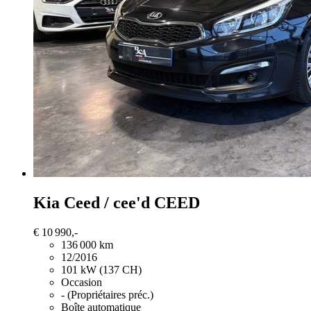
Kia Ceed / cee'd
CEED
€ 10 990,-
136 000 km
12/2016
101 kW (137 CH)
Occasion
- (Propriétaires préc.)
Boîte automatique