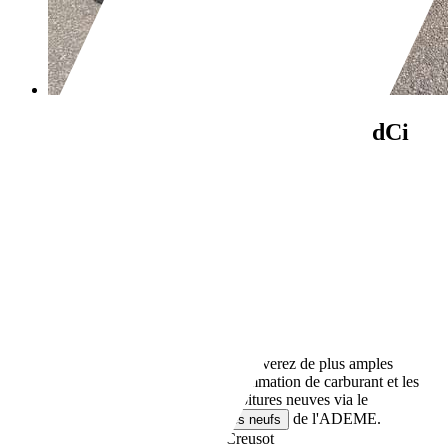
Renault Megane
IV 1.6 Energy dCi
165 EDC GT
€ 14 490,-
112 000 km
08/2017
121 kW (165 CH)
Occasion
- (Propriétaires préc.)
Boîte automatique
Diesel
- (l/100 km)
120 g/km (mixte)
Vous trouverez de plus amples
informations sur la consommation de carburant et les
émissions de CO2 des voitures neuves via le
de l'ADEME.
comparateur de véhicules neufs
Revendeurs,
FR-71200 Le Creusot