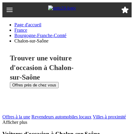
Passer
au
contenu
principal
Page d'accueil
France
Bourgogne-Franche-Comté
Chalon-sur-Saône
Trouver une voiture
d'occasion à Chalon-
sur-Saône
Offres près de chez vous
Offres à la une
Revendeurs automobiles locaux
Villes à proximité
Afficher plus
Voitures d'occasion à Chalon-sur-Saône