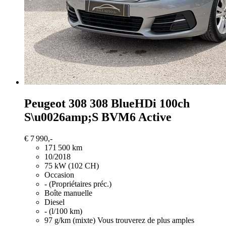
Peugeot 308
308 BlueHDi 100ch
S\u0026amp;S BVM6 Active
€ 7 990,-
171 500 km
10/2018
75 kW (102 CH)
Occasion
- (Propriétaires préc.)
Boîte manuelle
Diesel
- (l/100 km)
97 g/km (mixte)
Vous trouverez de plus amples