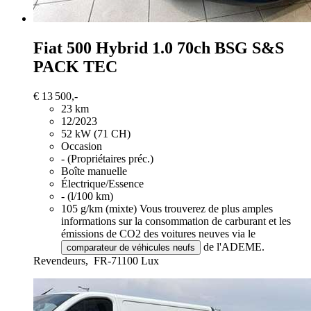
Fiat 500
Hybrid 1.0 70ch BSG S&S
PACK TEC
€ 13 500,-
23 km
12/2023
52 kW (71 CH)
Occasion
- (Propriétaires préc.)
Boîte manuelle
Électrique/Essence
- (l/100 km)
105 g/km (mixte)
Vous trouverez de plus amples
informations sur la consommation de carburant et les
émissions de CO2 des voitures neuves via le
de l'ADEME.
comparateur de véhicules neufs
Revendeurs,
FR-71100 Lux