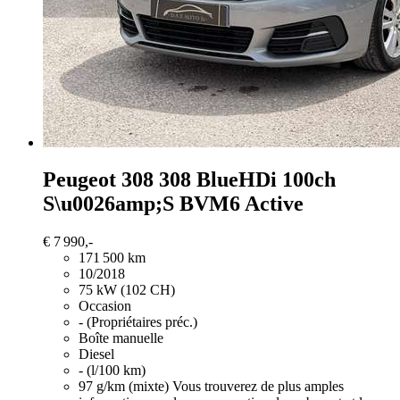
Peugeot 308
308 BlueHDi 100ch
S\u0026amp;S BVM6 Active
€ 7 990,-
171 500 km
10/2018
75 kW (102 CH)
Occasion
- (Propriétaires préc.)
Boîte manuelle
Diesel
- (l/100 km)
97 g/km (mixte)
Vous trouverez de plus amples