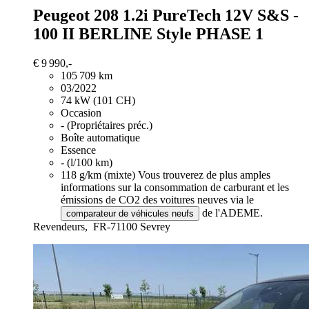
Peugeot 208
1.2i PureTech 12V S&S -
100 II BERLINE Style PHASE 1
€ 9 990,-
105 709 km
03/2022
74 kW (101 CH)
Occasion
- (Propriétaires préc.)
Boîte automatique
Essence
- (l/100 km)
118 g/km (mixte)
Vous trouverez de plus amples
informations sur la consommation de carburant et les
émissions de CO2 des voitures neuves via le
de l'ADEME.
comparateur de véhicules neufs
Revendeurs,
FR-71100 Sevrey