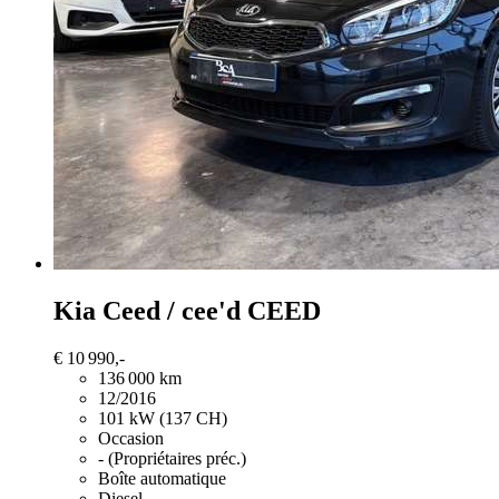
Kia Ceed / cee'd
CEED
€ 10 990,-
136 000 km
12/2016
101 kW (137 CH)
Occasion
- (Propriétaires préc.)
Boîte automatique
Diesel