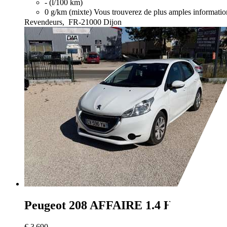
- (l/100 km)
0 g/km (mixte)
Vous trouverez de plus amples informatio
Revendeurs,
FR-21000 Dijon
Peugeot 208
AFFAIRE 1.4 HDI 68 F
€ 3 690,-