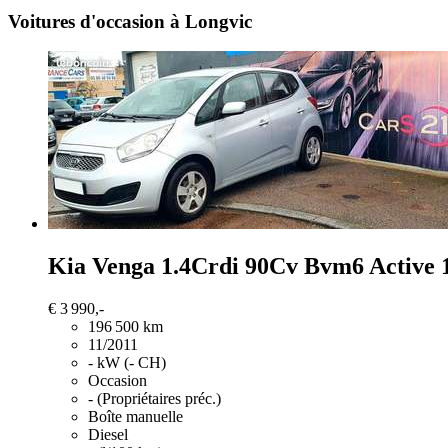
Voitures d'occasion à Longvic
Kia Venga
1.4Crdi 90Cv Bvm6 Active 
€ 3 990,-
196 500 km
11/2011
- kW (- CH)
Occasion
- (Propriétaires préc.)
Boîte manuelle
Diesel