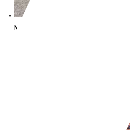
Mercedes-Benz C 200
Mercedes c200 2
€ 3 490,-
320 000 km
03/2008
101 kW (137 CH)
Occasion
- (Propriétaires préc.)
Boîte manuelle
Diesel
- (l/100 km)
160 g/km (mixte)
Vous trouverez de plus amples informat
Revendeurs,
FR-21800 Quetigny