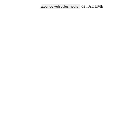
res neuves via le
de l'ADEME.
comparateur de véhicules neufs