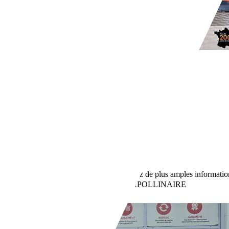
Renault Twingo
0.9 tce 110 gt
€ 7 790,-
115 000 km
01/2017
81 kW (110 CH)
Occasion
- (Propriétaires préc.)
Boîte manuelle
Essence
- (l/100 km)
0 g/km (mixte)
Vous trouverez de plus amples informatio
Revendeurs,
FR-21850 SAINT-APOLLINAIRE