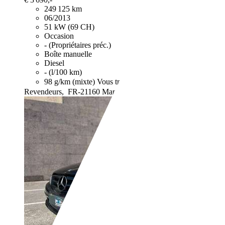
249 125 km
06/2013
51 kW (69 CH)
Occasion
- (Propriétaires préc.)
Boîte manuelle
Diesel
- (l/100 km)
98 g/km (mixte)
Vous trouverez de plus amples informati
Revendeurs,
FR-21160 Marsannay-la-Côte