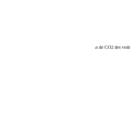
ons sur la consommation de carburant et les émissions de CO2 des voit