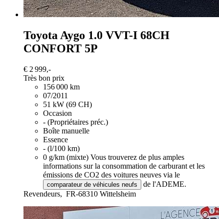
Toyota Aygo
1.0 VVT-I 68CH
CONFORT 5P
€ 2 999,-
Très bon prix
156 000 km
07/2011
51 kW (69 CH)
Occasion
- (Propriétaires préc.)
Boîte manuelle
Essence
- (l/100 km)
0 g/km (mixte)
Vous trouverez de plus amples
informations sur la consommation de carburant et les
émissions de CO2 des voitures neuves via le
de l'ADEME.
comparateur de véhicules neufs
Revendeurs,
FR-68310 Wittelsheim