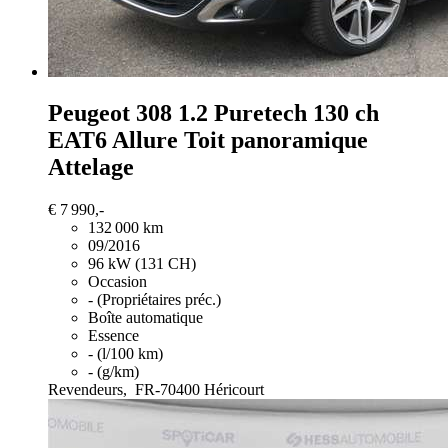
Peugeot 308
1.2 Puretech 130 ch
EAT6 Allure Toit panoramique
Attelage
€ 7 990,-
132 000 km
09/2016
96 kW (131 CH)
Occasion
- (Propriétaires préc.)
Boîte automatique
Essence
- (l/100 km)
- (g/km)
Revendeurs,
FR-70400 Héricourt