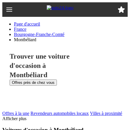
Passer
au
contenu
principal
Page d'accueil
France
Bourgogne-Franche-Comté
Montbéliard
Trouver une voiture
d'occasion à
Montbéliard
Offres près de chez vous
Offres à la une
Revendeurs automobiles locaux
Villes à proximité
Afficher plus
Voitures d'occasion à Montbéliard