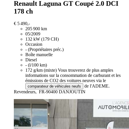
Renault Laguna
GT Coupé 2.0 DCI
178 ch
€ 5 490,-
205 900 km
05/2009
132 kW (179 CH)
Occasion
- (Propriétaires préc.)
Boîte manuelle
Diesel
- (l/100 km)
172 g/km (mixte)
Vous trouverez de plus amples
informations sur la consommation de carburant et les
émissions de CO2 des voitures neuves via le
de l'ADEME.
comparateur de véhicules neufs
Revendeurs,
FR-90400 DANJOUTIN