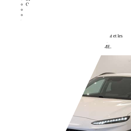
Occasion
- (Propriétaires préc.)
Boîte automatique
Electrique
- (l/100 km)
0 g/km (mixte)
Vous trouverez de plus amples
informations sur la consommation de carburant et les
émissions de CO2 des voitures neuves via le
de l'ADEME.
comparateur de véhicules neufs
Revendeurs,
FR-68310 Wittelsheim