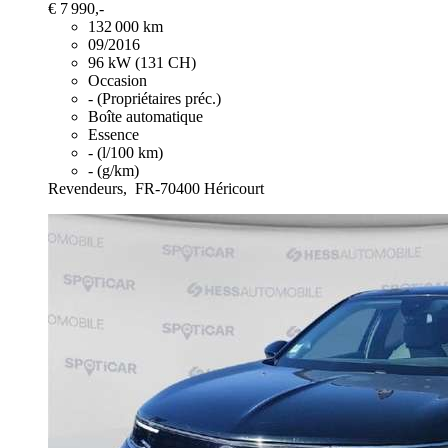
€ 7 990,-
132 000 km
09/2016
96 kW (131 CH)
Occasion
- (Propriétaires préc.)
Boîte automatique
Essence
- (l/100 km)
- (g/km)
Revendeurs,
FR-70400 Héricourt