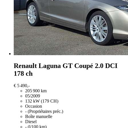
Renault Laguna
GT Coupé 2.0 DCI
178 ch
€ 5 490,-
205 900 km
05/2009
132 kW (179 CH)
Occasion
- (Propriétaires préc.)
Boîte manuelle
Diesel
- (l/100 km)