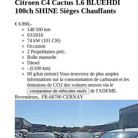
Citroen C4 Cactus
1.6 BLUEHDI
100ch SHINE Sièges Chauffants
€ 6 890,-
148 500 km
03/2016
74 kW (101 CH)
Occasion
2 Propriétaires préc.
Boîte manuelle
Diesel
- (l/100 km)
90 g/km (mixte)
Vous trouverez de plus amples
informations sur la consommation de carburant et les
émissions de CO2 des voitures neuves via le
de l'ADEME.
comparateur de véhicules neufs
Revendeurs,
FR-68700 CERNAY