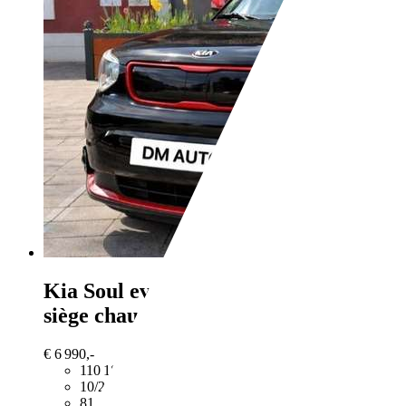
Kia Soul
ev camera de recul %2B
siège chauffants bluetooth
€ 6 990,-
110 189 km
10/2016
81 kW (110 CH)