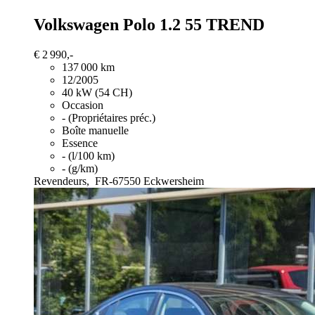
Volkswagen Polo
1.2 55 TREND
€ 2 990,-
137 000 km
12/2005
40 kW (54 CH)
Occasion
- (Propriétaires préc.)
Boîte manuelle
Essence
- (l/100 km)
- (g/km)
Revendeurs,
FR-67550 Eckwersheim