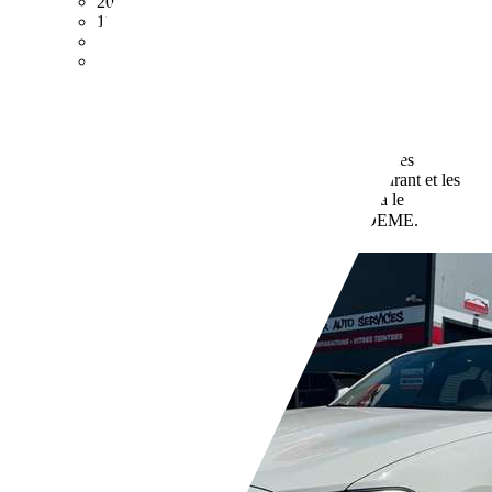
206 000 km
11/2004
48 kW (65 CH)
Occasion
- (Propriétaires préc.)
Boîte manuelle
Diesel
- (l/100 km)
0 g/km (mixte)
Vous trouverez de plus amples
informations sur la consommation de carburant et les
émissions de CO2 des voitures neuves via le
de l'ADEME.
comparateur de véhicules neufs
Revendeurs,
FR-67240 BISCHWILLER