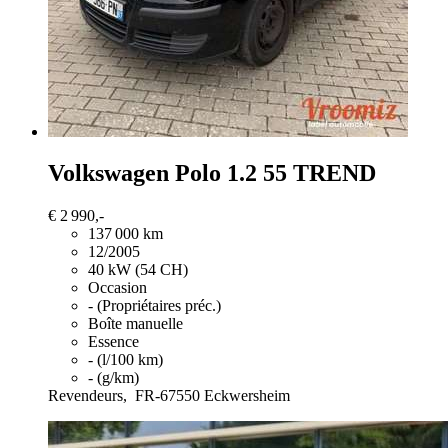
Volkswagen Polo
1.2 55 TREND
€ 2 990,-
137 000 km
12/2005
40 kW (54 CH)
Occasion
- (Propriétaires préc.)
Boîte manuelle
Essence
- (l/100 km)
- (g/km)
Revendeurs,
FR-67550 Eckwersheim