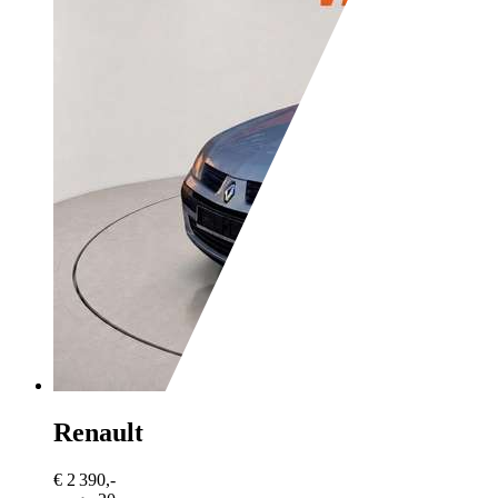
Renault Clio
1.5 dci 65 pack clim
€ 2 390,-