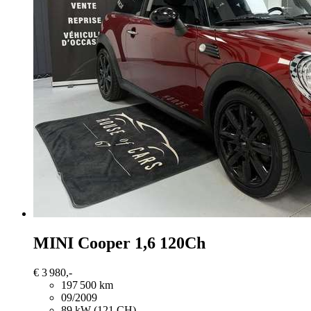
MINI Cooper
1,6 120Ch
€ 3 980,-
197 500 km
09/2009
89 kW (121 CH)