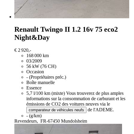
Renault Twingo
II 1.2 16v 75 eco2
Night&Day
€ 2 920,-
168 000 km
03/2009
56 kW (76 CH)
Occasion
- (Propriétaires préc.)
Boîte manuelle
Essence
5,7 l/100 km (mixte)
Vous trouverez de plus amples
informations sur la consommation de carburant et les
émissions de CO2 des voitures neuves via le
de l'ADEME.
comparateur de véhicules neufs
- (g/km)
Revendeurs,
FR-67450 Mundolsheim