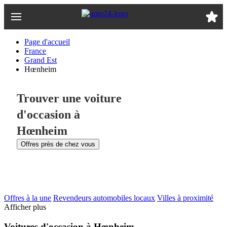
Passer
au
contenu
principal
Page d'accueil
France
Grand Est
Hœnheim
Trouver une voiture
d'occasion à
Hœnheim
Offres près de chez vous
Offres à la une
Revendeurs automobiles locaux
Villes à proximité
Afficher plus
Voitures d'occasion à Hœnheim