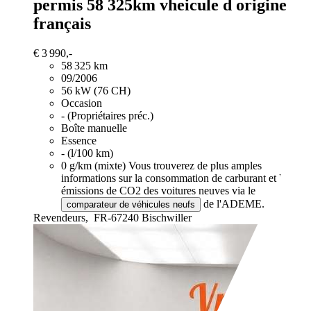
permis 58 325km vheicule d origine
français
€ 3 990,-
58 325 km
09/2006
56 kW (76 CH)
Occasion
- (Propriétaires préc.)
Boîte manuelle
Essence
- (l/100 km)
0 g/km (mixte)
Vous trouverez de plus amples
informations sur la consommation de carburant et les
émissions de CO2 des voitures neuves via le
de l'ADEME.
comparateur de véhicules neufs
Revendeurs,
FR-67240 Bischwiller