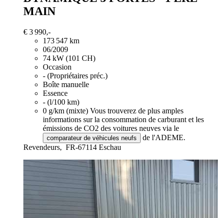
MAIN
€ 3 990,-
173 547 km
06/2009
74 kW (101 CH)
Occasion
- (Propriétaires préc.)
Boîte manuelle
Essence
- (l/100 km)
0 g/km (mixte)
Vous trouverez de plus amples
informations sur la consommation de carburant et les
émissions de CO2 des voitures neuves via le
de l'ADEME.
comparateur de véhicules neufs
Revendeurs,
FR-67114 Eschau