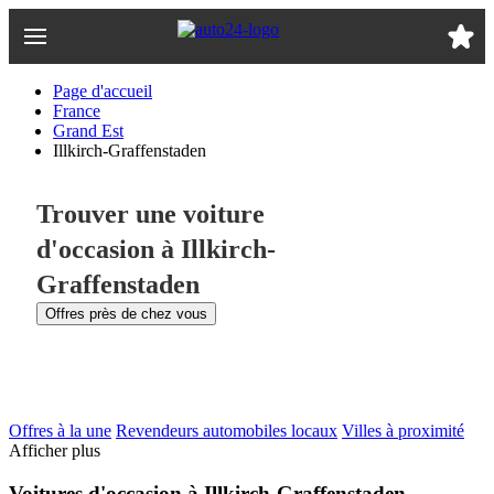
Passer
au
contenu
principal
Page d'accueil
France
Grand Est
Illkirch-Graffenstaden
Trouver une voiture
d'occasion à Illkirch-
Graffenstaden
Offres près de chez vous
Offres à la une
Revendeurs automobiles locaux
Villes à proximité
Afficher plus
Voitures d'occasion à Illkirch-Graffenstaden