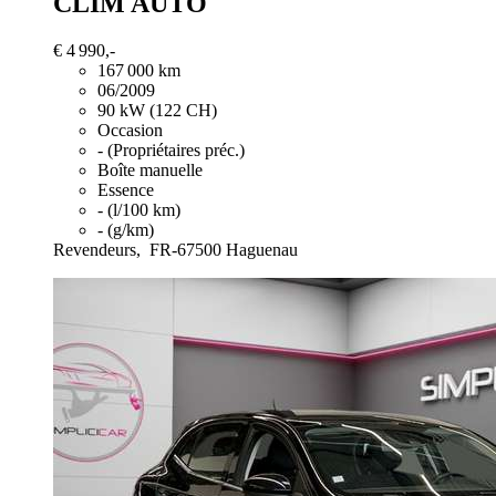
CLIM AUTO
€ 4 990,-
167 000 km
06/2009
90 kW (122 CH)
Occasion
- (Propriétaires préc.)
Boîte manuelle
Essence
- (l/100 km)
- (g/km)
Revendeurs,
FR-67500 Haguenau