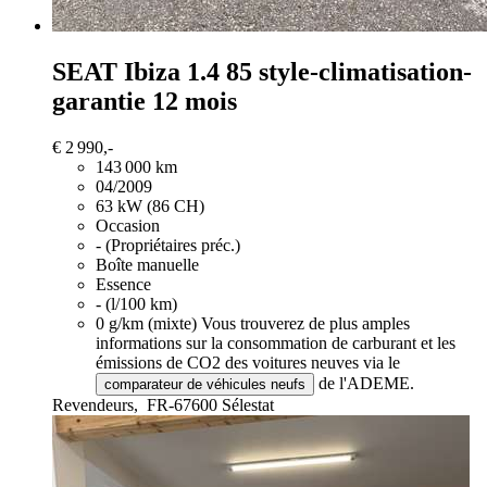
SEAT Ibiza
1.4 85 style-climatisation-
garantie 12 mois
€ 2 990,-
143 000 km
04/2009
63 kW (86 CH)
Occasion
- (Propriétaires préc.)
Boîte manuelle
Essence
- (l/100 km)
0 g/km (mixte)
Vous trouverez de plus amples
informations sur la consommation de carburant et les
émissions de CO2 des voitures neuves via le
de l'ADEME.
comparateur de véhicules neufs
Revendeurs,
FR-67600 Sélestat