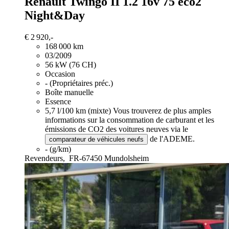
Renault Twingo
II 1.2 16v 75 eco2
Night&Day
€ 2 920,-
168 000 km
03/2009
56 kW (76 CH)
Occasion
- (Propriétaires préc.)
Boîte manuelle
Essence
5,7 l/100 km (mixte)
Vous trouverez de plus amples
informations sur la consommation de carburant et les
émissions de CO2 des voitures neuves via le
de l'ADEME.
comparateur de véhicules neufs
- (g/km)
Revendeurs,
FR-67450 Mundolsheim