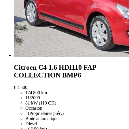
Citroen C4
1.6 HDI110 FAP
COLLECTION BMP6
€ 4 500,-
174 800 km
11/2009
81 kW (110 CH)
Occasion
- (Propriétaires préc.)
Boîte automatique
Diesel
- (l/100 km)