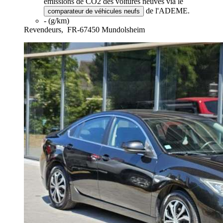
émissions de CO2 des voitures neuves via le
de l'ADEME.
comparateur de véhicules neufs
- (g/km)
Revendeurs,
FR-67450 Mundolsheim