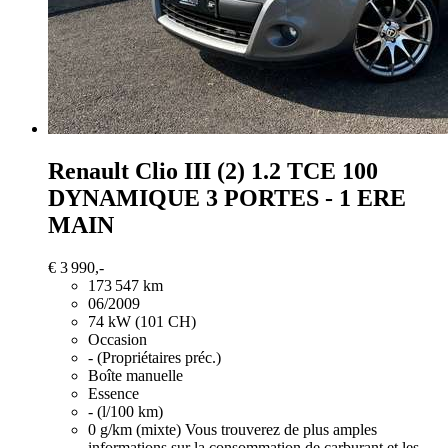
Renault Clio
III (2) 1.2 TCE 100
DYNAMIQUE 3 PORTES - 1 ERE
MAIN
€ 3 990,-
173 547 km
06/2009
74 kW (101 CH)
Occasion
- (Propriétaires préc.)
Boîte manuelle
Essence
- (l/100 km)
0 g/km (mixte)
Vous trouverez de plus amples
informations sur la consommation de carburant et les