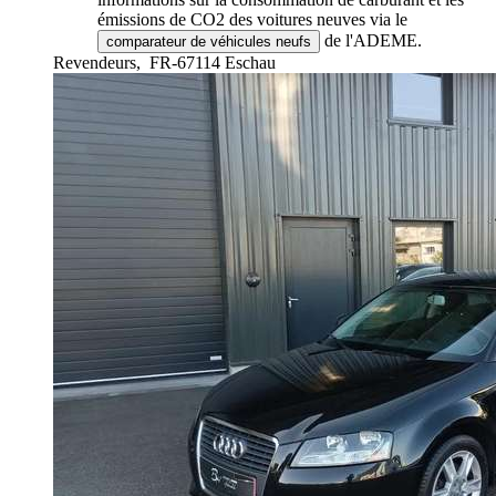
émissions de CO2 des voitures neuves via le
de l'ADEME.
comparateur de véhicules neufs
Revendeurs,
FR-67114 Eschau