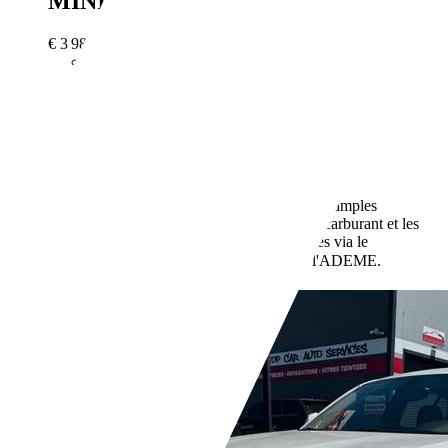
MINI Cooper
1,6 120Ch
€ 3 980,-
197 500 km
09/2009
89 kW (121 CH)
Occasion
- (Propriétaires préc.)
Boîte manuelle
Essence
- (l/100 km)
0 g/km (mixte)
Vous trouverez de plus amples
informations sur la consommation de carburant et les
émissions de CO2 des voitures neuves via le
de l'ADEME.
comparateur de véhicules neufs
Revendeurs,
FR-67700 Monswiller