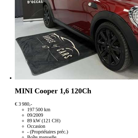
MINI Cooper
1,6 120Ch
€ 3 980,-
197 500 km
09/2009
89 kW (121 CH)
Occasion
- (Propriétaires préc.)
Boîte manuelle