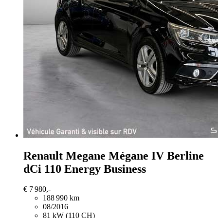
Renault Megane
Mégane IV Berline
dCi 110 Energy Business
€ 7 980,-
188 990 km
08/2016
81 kW (110 CH)