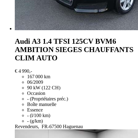
Audi A3
1.4 TFSI 125CV BVM6
AMBITION SIEGES CHAUFFANTS
CLIM AUTO
€ 4 990,-
167 000 km
06/2009
90 kW (122 CH)
Occasion
- (Propriétaires préc.)
Boîte manuelle
Essence
- (l/100 km)
- (g/km)
Revendeurs,
FR-67500 Haguenau