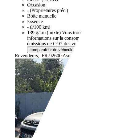
Occasion
- (Propriétaires préc.)
Boîte manuelle
Essence
- (l/100 km)
139 g/km (mixte)
Vous trouverez de plus amples
informations sur la consommation de carburant et les
émissions de CO2 des voitures neuves via le
de l'ADEME.
comparateur de véhicules neufs
Revendeurs,
FR-92600 Asnières-sur-Seine