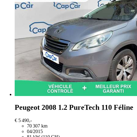
Peugeot 2008
1.2 PureTech 110 Féline
€ 5 490,-
70 307 km
04/2015
81 kW (110 CH)