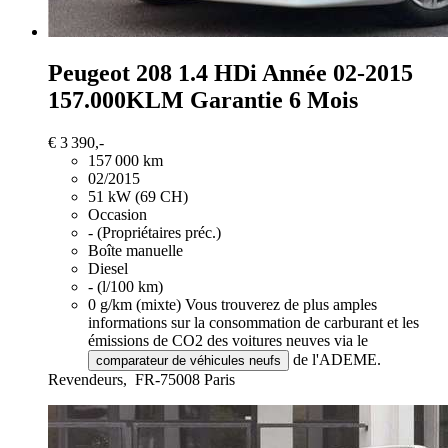
Peugeot 208
1.4 HDi Année 02-2015
157.000KLM Garantie 6 Mois
€ 3 390,-
157 000 km
02/2015
51 kW (69 CH)
Occasion
- (Propriétaires préc.)
Boîte manuelle
Diesel
- (l/100 km)
0 g/km (mixte)
Vous trouverez de plus amples
informations sur la consommation de carburant et les
émissions de CO2 des voitures neuves via le
de l'ADEME.
comparateur de véhicules neufs
Revendeurs,
FR-75008 Paris