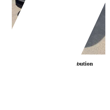
Citroen C3
1.2 82cv distribution
neuve superbe état
€ 6 490,-
59 850 km
05/2019
62 kW (84 CH)
Occasion
- (Propriétaires préc.)
Boîte manuelle