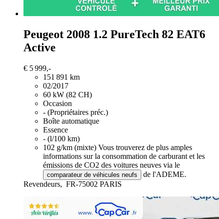
Peugeot 2008
1.2 PureTech 82 EAT6
Active
€ 5 999,-
151 891 km
02/2017
60 kW (82 CH)
Occasion
- (Propriétaires préc.)
Boîte automatique
Essence
- (l/100 km)
102 g/km (mixte)
Vous trouverez de plus amples
informations sur la consommation de carburant et les
émissions de CO2 des voitures neuves via le
de l'ADEME.
comparateur de véhicules neufs
Revendeurs,
FR-75002 PARIS