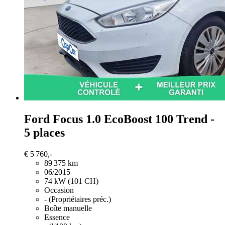
Ford Focus
1.0 EcoBoost 100 Trend -
5 places
€ 5 760,-
89 375 km
06/2015
74 kW (101 CH)
Occasion
- (Propriétaires préc.)
Boîte manuelle
Essence