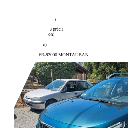
€ 6 900,-
156 000 km
03/2009
92 kW (125 CH)
Occasion
- (Propriétaires préc.)
- (Transmission)
Ethanol
- (l/100 km)
- (g/km)
Revendeurs,
FR-82000 MONTAUBAN