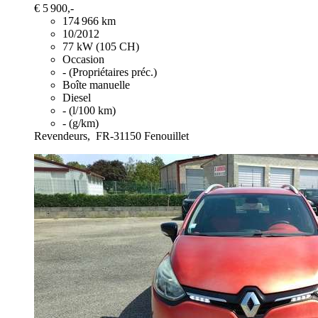
€ 5 900,-
174 966 km
10/2012
77 kW (105 CH)
Occasion
- (Propriétaires préc.)
Boîte manuelle
Diesel
- (l/100 km)
- (g/km)
Revendeurs,
FR-31150 Fenouillet