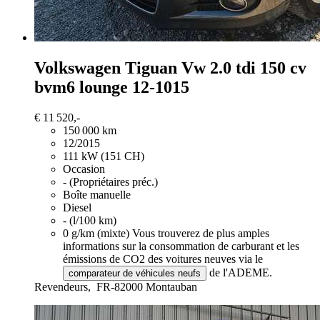
Volkswagen Tiguan
Vw 2.0 tdi 150 cv
bvm6 lounge 12-1015
€ 11 520,-
150 000 km
12/2015
111 kW (151 CH)
Occasion
- (Propriétaires préc.)
Boîte manuelle
Diesel
- (l/100 km)
0 g/km (mixte)
Vous trouverez de plus amples
informations sur la consommation de carburant et les
émissions de CO2 des voitures neuves via le
de l'ADEME.
comparateur de véhicules neufs
Revendeurs,
FR-82000 Montauban