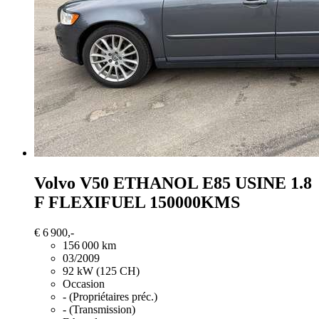
Volvo V50
ETHANOL E85 USINE 1.8
F FLEXIFUEL 150000KMS
€ 6 900,-
156 000 km
03/2009
92 kW (125 CH)
Occasion
- (Propriétaires préc.)
- (Transmission)