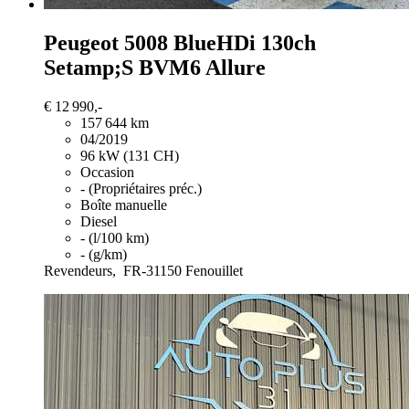
Peugeot 5008
BlueHDi 130ch
Setamp;S BVM6 Allure
€ 12 990,-
157 644 km
04/2019
96 kW (131 CH)
Occasion
- (Propriétaires préc.)
Boîte manuelle
Diesel
- (l/100 km)
- (g/km)
Revendeurs,
FR-31150 Fenouillet