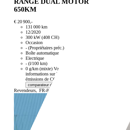
RANGE DUAL MOTOR 78 KW AUT
650KM
€ 20 900,-
131 000 km
12/2020
300 kW (408 CH)
Occasion
- (Propriétaires préc.)
Boîte automatique
Electrique
- (l/100 km)
0 g/km (mixte)
Vous trouverez de plus amples
informations sur la consommation de carburant et les
émissions de CO2 des voitures neuves via le
de l'ADEME.
comparateur de véhicules neufs
Revendeurs,
FR-82000 MONTAUBAN