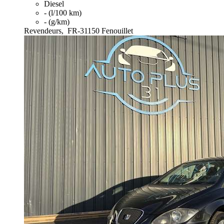
Diesel
- (l/100 km)
- (g/km)
Revendeurs,
FR-31150 Fenouillet