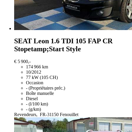
SEAT Leon
1.6 TDI 105 FAP CR
Stopetamp;Start Style
€ 5 900,-
174 966 km
10/2012
77 kW (105 CH)
Occasion
- (Propriétaires préc.)
Boîte manuelle
Diesel
- (l/100 km)
- (g/km)
Revendeurs,
FR-31150 Fenouillet