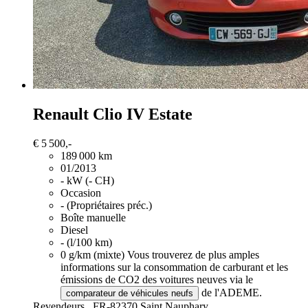
Renault Clio
IV Estate
€ 5 500,-
189 000 km
01/2013
- kW (- CH)
Occasion
- (Propriétaires préc.)
Boîte manuelle
Diesel
- (l/100 km)
0 g/km (mixte)
Vous trouverez de plus amples
informations sur la consommation de carburant et les
émissions de CO2 des voitures neuves via le
de l'ADEME.
comparateur de véhicules neufs
Revendeurs,
FR-82370 Saint Nauphary