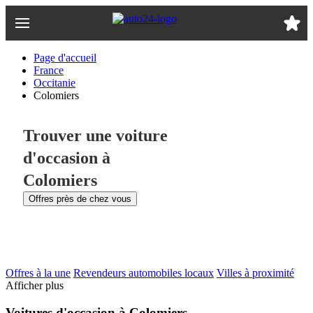
Passer
au
contenu
principal
Page d'accueil
France
Occitanie
Colomiers
Trouver une voiture
d'occasion à
Colomiers
Offres près de chez vous
Offres à la une
Revendeurs automobiles locaux
Villes à proximité
Afficher plus
Voitures d'occasion à Colomiers