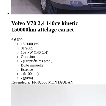
Volvo V70
2,4 140cv kinetic
150000km attelage carnet
€ 6 600,-
150 000 km
01/2005
103 kW (140 CH)
Occasion
- (Propriétaires préc.)
Boîte manuelle
Essence
- (l/100 km)
- (g/km)
Revendeurs,
FR-82000 MONTAUBAN