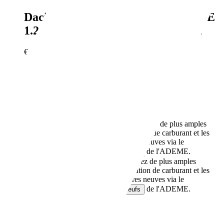
Dacia Sandero
Stepway NOUVELLE
1.2 ECO-G 120 Extrême PHASE 2
€ 16 990,-
10 km
03/2026
84 kW (114 CH)
Occasion
- (Propriétaires préc.)
Boîte manuelle
Essence
5,0 l/100 km (mixte)
Vous trouverez de plus amples
informations sur la consommation de carburant et les
émissions de CO2 des voitures neuves via le
de l'ADEME.
comparateur de véhicules neufs
116 g/km (mixte)
Vous trouverez de plus amples
informations sur la consommation de carburant et les
émissions de CO2 des voitures neuves via le
de l'ADEME.
comparateur de véhicules neufs
Revendeurs,
FR-81580 Soual