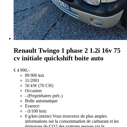
Renault Twingo
1 phase 2 1.2i 16v 75
cv initiale quickshift boite auto
€ 4 990,-
89 900 km
11/2001
56 kW (76 CH)
Occasion
- (Propriétaires préc.)
Boîte automatique
Essence
- (l/100 km)
0 g/km (mixte)
Vous trouverez de plus amples
informations sur la consommation de carburant et les
émissions de CO2 des voitures neuves via le