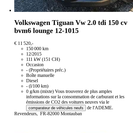
Volkswagen Tiguan
Vw 2.0 tdi 150 cv
bvm6 lounge 12-1015
€ 11 520,-
150 000 km
12/2015
111 kW (151 CH)
Occasion
- (Propriétaires préc.)
Boîte manuelle
Diesel
- (l/100 km)
0 g/km (mixte)
Vous trouverez de plus amples
informations sur la consommation de carburant et les
émissions de CO2 des voitures neuves via le
de l'ADEME.
comparateur de véhicules neufs
Revendeurs,
FR-82000 Montauban