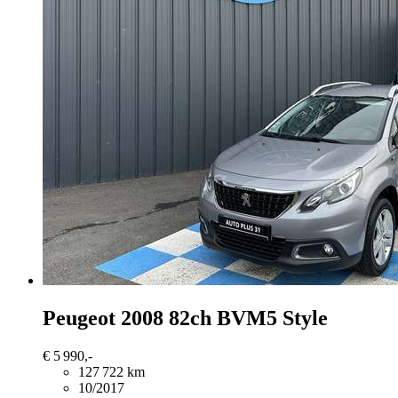
Peugeot 2008
82ch BVM5 Style
€ 5 990,-
127 722 km
10/2017