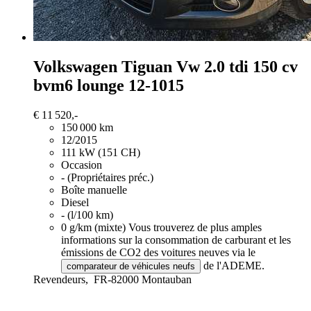
Volkswagen Tiguan
Vw 2.0 tdi 150 cv
bvm6 lounge 12-1015
€ 11 520,-
150 000 km
12/2015
111 kW (151 CH)
Occasion
- (Propriétaires préc.)
Boîte manuelle
Diesel
- (l/100 km)
0 g/km (mixte)
Vous trouverez de plus amples
informations sur la consommation de carburant et les
émissions de CO2 des voitures neuves via le
de l'ADEME.
comparateur de véhicules neufs
Revendeurs,
FR-82000 Montauban