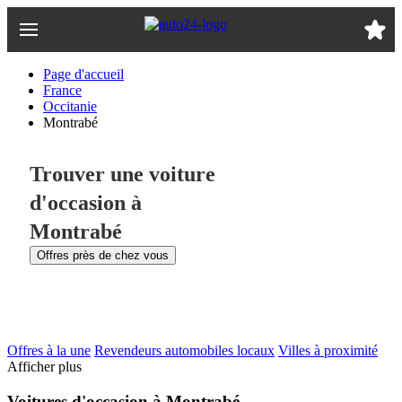
Passer
au
contenu
principal
Page d'accueil
France
Occitanie
Montrabé
Trouver une voiture
d'occasion à
Montrabé
Offres près de chez vous
Offres à la une
Revendeurs automobiles locaux
Villes à proximité
Afficher plus
Voitures d'occasion à Montrabé