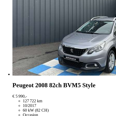
Peugeot 2008
82ch BVM5 Style
€ 5 990,-
127 722 km
10/2017
60 kW (82 CH)
Occasion