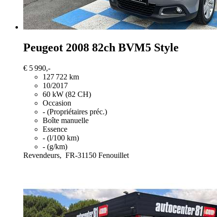
Peugeot 2008
82ch BVM5 Style
€ 5 990,-
127 722 km
10/2017
60 kW (82 CH)
Occasion
- (Propriétaires préc.)
Boîte manuelle
Essence
- (l/100 km)
- (g/km)
Revendeurs,
FR-31150 Fenouillet