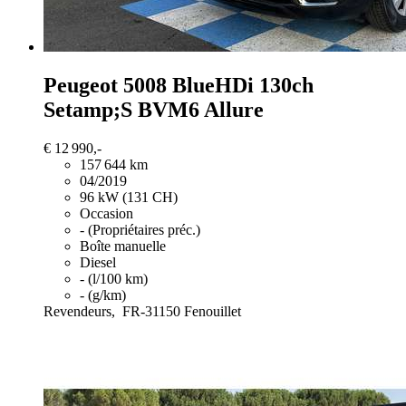
Peugeot 5008
BlueHDi 130ch
Setamp;S BVM6 Allure
€ 12 990,-
157 644 km
04/2019
96 kW (131 CH)
Occasion
- (Propriétaires préc.)
Boîte manuelle
Diesel
- (l/100 km)
- (g/km)
Revendeurs,
FR-31150 Fenouillet