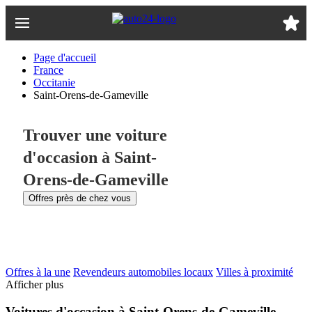
Passer
au
contenu
principal
Page d'accueil
France
Occitanie
Saint-Orens-de-Gameville
Trouver une voiture
d'occasion à Saint-
Orens-de-Gameville
Offres près de chez vous
Offres à la une
Revendeurs automobiles locaux
Villes à proximité
Afficher plus
Voitures d'occasion à Saint-Orens-de-Gameville