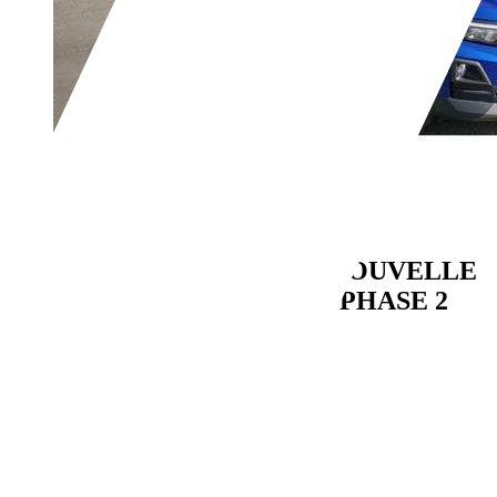
Dacia Sandero
Stepway NOUVELLE
1.2 ECO-G 120 Extrême PHASE 2
€ 16 990,-
10 km
03/2026
84 kW (114 CH)
Occasion
- (Propriétaires préc.)
Boîte manuelle
Essence