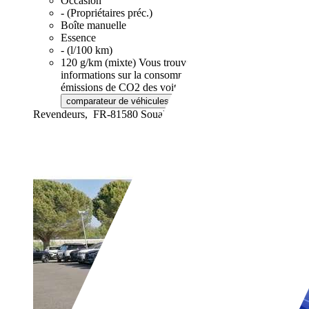
Occasion
- (Propriétaires préc.)
Boîte manuelle
Essence
- (l/100 km)
120 g/km (mixte)
Vous trouverez de plus amples
informations sur la consommation de carburant et les
émissions de CO2 des voitures neuves via le
de l'ADEME.
comparateur de véhicules neufs
Revendeurs,
FR-81580 Soual