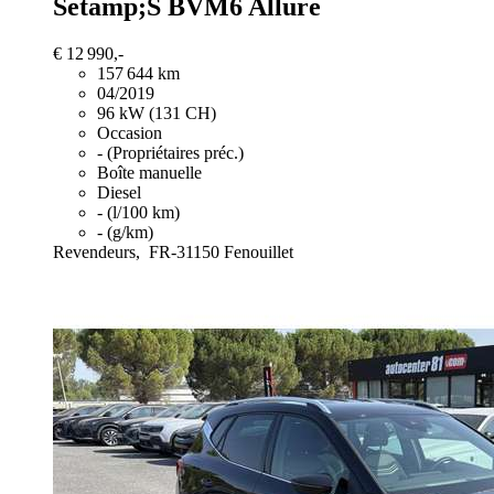
Setamp;S BVM6 Allure
€ 12 990,-
157 644 km
04/2019
96 kW (131 CH)
Occasion
- (Propriétaires préc.)
Boîte manuelle
Diesel
- (l/100 km)
- (g/km)
Revendeurs,
FR-31150 Fenouillet