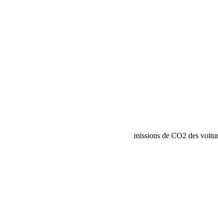
ns sur la consommation de carburant et les émissions de CO2 des voitu