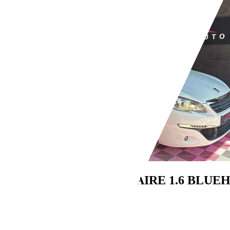
Peugeot 308
308 AFFAIRE 1.6 BLUE
€ 5 790,-
159 000 km
08/2016
73 kW (99 CH)