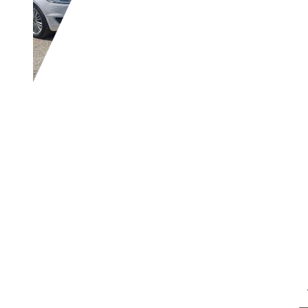
Renault Clio
1.2 16V 75CH AUTHEN
€ 5 490,-
167 000 km
04/2013
56 kW (76 CH)
Occasion
- (Propriétaires préc.)
Boîte manuelle
Essence
- (l/100 km)
127 g/km (mixte)
Vous trouverez de plus amples informat
Revendeurs,
FR-83130 La Garde