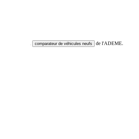
res neuves via le
de l'ADEME.
comparateur de véhicules neufs