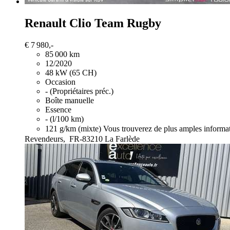
Renault Clio
Team Rugby
€ 7 980,-
85 000 km
12/2020
48 kW (65 CH)
Occasion
- (Propriétaires préc.)
Boîte manuelle
Essence
- (l/100 km)
121 g/km (mixte)
Vous trouverez de plus amples informat
Revendeurs,
FR-83210 La Farlède