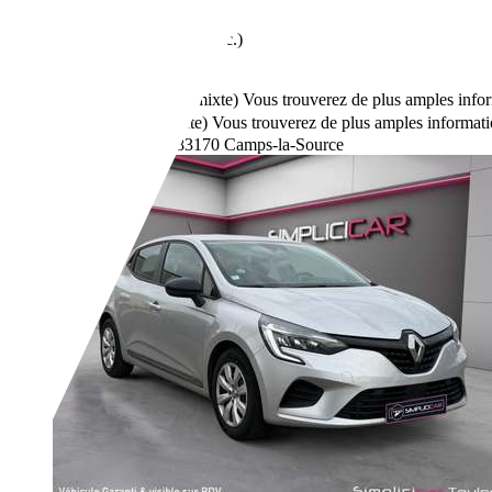
Occasion
- (Propriétaires préc.)
Boîte manuelle
Diesel
3,6 l/100 km (mixte)
Vous trouverez de plus amples infor
94 g/km (mixte)
Vous trouverez de plus amples informati
Revendeurs,
FR-83170 Camps-la-Source