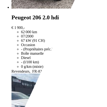
Peugeot 206
2.0 hdi
€ 1 900,-
62 000 km
07/2000
67 kW (91 CH)
Occasion
- (Propriétaires préc.)
Boîte manuelle
Diesel
- (l/100 km)
0 g/km (mixte)
Vous trouverez de plus amples informatio
Revendeurs,
FR-83170 Brignoles