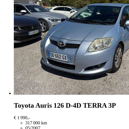
Toyota Auris
126 D-4D TERRA 3P
€ 1 990,-
317 000 km
05/2007