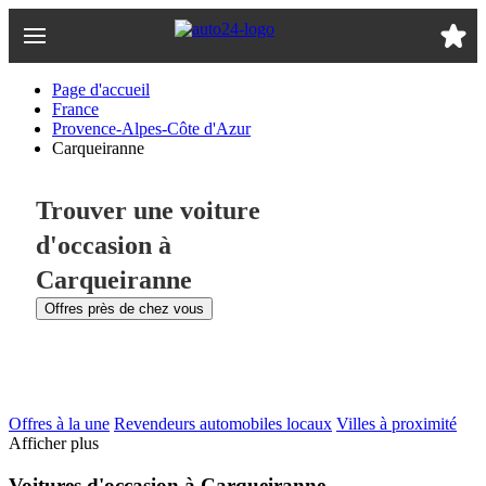
Passer
au
contenu
principal
Page d'accueil
France
Provence-Alpes-Côte d'Azur
Carqueiranne
Trouver une voiture
d'occasion à
Carqueiranne
Offres près de chez vous
Offres à la une
Revendeurs automobiles locaux
Villes à proximité
Afficher plus
Voitures d'occasion à Carqueiranne