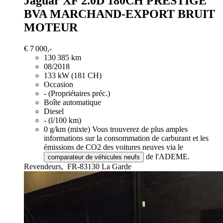
Jaguar XF
2.0D 180CH PRESTIGE
BVA MARCHAND-EXPORT BRUIT
MOTEUR
€ 7 000,-
130 385 km
08/2018
133 kW (181 CH)
Occasion
- (Propriétaires préc.)
Boîte automatique
Diesel
- (l/100 km)
0 g/km (mixte)
Vous trouverez de plus amples
informations sur la consommation de carburant et les
émissions de CO2 des voitures neuves via le
de l'ADEME.
comparateur de véhicules neufs
Revendeurs,
FR-83130 La Garde