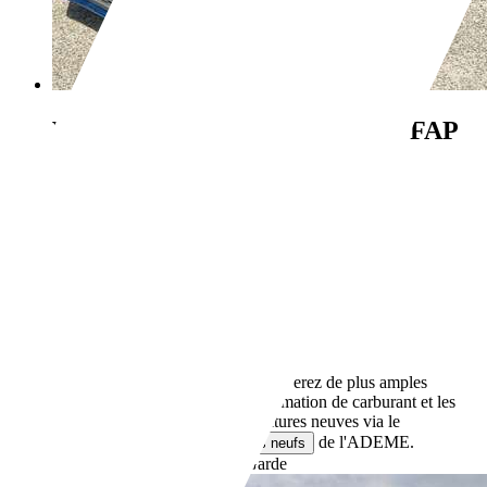
Volkswagen Polo
1.6 TDI 75CH FAP
TRENDLINE 5P
€ 4 490,-
175 000 km
01/2011
56 kW (76 CH)
Occasion
- (Propriétaires préc.)
Boîte manuelle
Diesel
- (l/100 km)
109 g/km (mixte)
Vous trouverez de plus amples
informations sur la consommation de carburant et les
émissions de CO2 des voitures neuves via le
de l'ADEME.
comparateur de véhicules neufs
Revendeurs,
FR-83130 La Garde