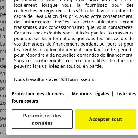
localement lorsque vous la fournissez pour des
propose plusieurs modèles de voitures 100% électriques
recherches enregistrées, des véhicules favoris ou dans le
performantes et ultraconfortables. Vous avez dans ce lot
cadre de l'évaluation des prix. Avec votre consentement,
une berline Z500EV Pro et trois citadines E200, Domy Zema
des informations basées sur votre utilisation seront
transmises aux concessionnaires que vous contacterez.
et le Cloud 100 plus.
Certains cookies/outils sont utilisés par les fournisseurs
La cible de la marque Zotye
pour stocker les informations que vous fournissez lors de
La marque a pour principale cible pour le moment, le
vos demandes de financement pendant 30 jours et pour
les réutiliser automatiquement pendant cette période
marché chinois. Les automobilistes chinois sont les
pour répondre à de nouvelles demandes de financement.
principaux clients du constructeur. Ceux-ci peuvent acheter
Sans ces cookies/outils, ces fonctionnalités étendues ne
des modèles voiture neuve ou une voiture Zotye d’occasion
peuvent être utilisées en tout ou en partie.
sans problème. Toutefois, ce constructeur automobile
Nous travaillons avec 263 fournisseurs.
envisage de conquérir d’autres horizons dans un avenir
proche.
|
|
Protection des données
Mentions légales
Liste des
Conclusion
fournisseurs
Zotye est un constructeur chinois très présent sur le
marché de l’automobile. Ces modèles conviennent
Paramètres des
parfaitement à toutes les catégories sociales. Des Berlines
Accepter tout
données
aux voitures sport en passant par des Citadines, cette
marque alimente le marché de l’automobile chinois avec