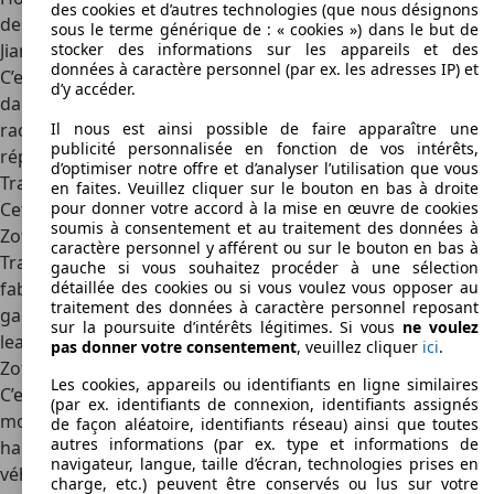
des cookies et d’autres technologies (que nous désignons
des véhicules hautes technologies. Il s’agit de :
sous le terme générique de : « cookies ») dans le but de
stocker des informations sur les appareils et des
Jiangnan
données à caractère personnel (par ex. les adresses IP) et
C’est en 1952 que cette marque commence ses activités
d’y accéder.
dans le secteur de l’automobile. Toutefois, la marque sera
Il nous est ainsi possible de faire apparaître une
rachetée par Zotye en 2007. Depuis lors, Jiangnan est
publicité personnalisée en fonction de vos intérêts,
réputée pour ses berlines luxueuses et haut de gamme.
d’optimiser notre offre et d’analyser l’utilisation que vous
Traum
en faites. Veuillez cliquer sur le bouton en bas à droite
pour donner votre accord à la mise en œuvre de cookies
Cette marque fait partie des dernières acquisitions de
soumis à consentement et au traitement des données à
Zotye automobile LTD. C’est en 2017 qu’elle voit le jour.
caractère personnel y afférent ou sur le bouton en bas à
Traum auto est plutôt spécialisé dans la conception et la
gauche si vous souhaitez procéder à une sélection
détaillée des cookies ou si vous voulez vous opposer au
fabrication des SUV. Les produits de la marque sont de
traitement des données à caractère personnel reposant
gamme supérieure. Traum auto est devenu l’un des
sur la poursuite d’intérêts légitimes. Si vous
ne voulez
leaders chinois dans le domaine de la fabrication des SUV.
pas donner votre consentement
, veuillez cliquer
ici
.
Zotye
Les cookies, appareils ou identifiants en ligne similaires
C’est en 2005 que Zotye auto met sur le marché, ses
(par ex. identifiants de connexion, identifiants assignés
modèles de voitures de qualité. Le luxe, la modernité et la
de façon aléatoire, identifiants réseau) ainsi que toutes
autres informations (par ex. type et informations de
haute technologie sont les principales caractéristiques des
navigateur, langue, taille d’écran, technologies prises en
véhicules de cette marque. À ce jour, elle compte plus d’une
charge, etc.) peuvent être conservés ou lus sur votre