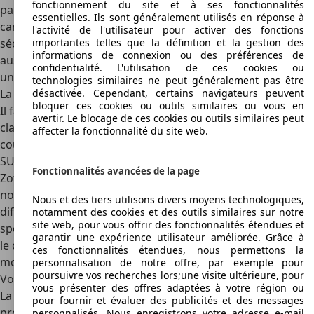
fonctionnement du site et à ses fonctionnalités
panoramique et ouvrable. Vous disposez également des
essentielles. Ils sont généralement utilisés en réponse à
caméras et radars qui garantissent un maximum de
l'activité de l'utilisateur pour activer des fonctions
importantes telles que la définition et la gestion des
sécurité aux conducteurs. La climatisation est disponible
informations de connexion ou des préférences de
aussi bien pour les sièges avant que pour ceux arrière avec
confidentialité. L'utilisation de ces cookies ou
une prise de 12V. Il est vendu à partir de 150.000 Yuan.
technologies similaires ne peut généralement pas être
désactivée. Cependant, certains navigateurs peuvent
La gamme des modèles SUV de la marque Zotye auto
bloquer ces cookies ou outils similaires ou vous en
Il faut dire que Zotye a bien commencé avec des modèles
avertir. Le blocage de ces cookies ou outils similaires peut
classiques avant bien évidemment de se lancer dans la
affecter la fonctionnalité du site web.
cour des SUV luxueux et de haute technologie. Ainsi, les
SUV représentent beaucoup pour la marque. La série
Fonctionnalités avancées de la page
Zotye T a injecté sur le marché, plusieurs modèles de SUV,
notamment le SUV T300, T500, T600, T700 et T800. Ces
Nous et des tiers utilisons divers moyens technologiques,
différents modèles coupés sont disponibles en version
notamment des cookies et des outils similaires sur notre
site web, pour vous offrir des fonctionnalités étendues et
sport de 5 portes. Il faut tout de même regretter le fait que
garantir une expérience utilisateur améliorée. Grâce à
le constructeur chinois Zotye n’exporte pas encore ses
ces fonctionnalités étendues, nous permettons la
modèles.
personnalisation de notre offre, par exemple pour
poursuivre vos recherches lors;une visite ultérieure, pour
Voiture électrique de Zotye
vous présenter des offres adaptées à votre région ou
La marque automobile chinoise Zotye s’est orientée vers la
pour fournir et évaluer des publicités et des messages
production des voitures de luxe électriques. Elle vous
personnalisés. Nous enregistrons votre adresse e-mail