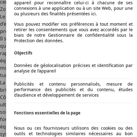
centaine de voitures commercialisées.
appareil pour reconnaître celui-ci à chacune de ses
connexions à une application ou à un site Web, pour une
Zotye T700 : le nouveau modèle moins controversé
ou plusieurs des finalités présentées ici.
Le nouveau modèle de Zotye auto fait couler beaucoup
d’encre et de salive. Moins controversé que son
Vous pouvez modifier vos préférences à tout moment et
retirer les consentements que vous avez accordés par le
prédécesseur T700, ce SUV restylé est une réussite totale.
biais de notre Gestionnaire de confidentialité sous la
Il s’agit en fait, d’une nouvelle conception du T700, un SUV
Protection des données.
qui remplace le Macan chinois, mais avec une allure qui se
rapproche du T500 avec un peu plus d’agressivités. Il est
Objectifs
équipé de trois types de moteur turbo, notamment : un
Données de géolocalisation précises et identification par
moteur 2.0l turbo Mitsubishi de 180 ch, un moteur 2.0l
analyse de l’appareil
turbo SAIC de 220 ch, et un moteur 1.8l turbo Tienu 117 ch.
La carrosserie est imposante et frappante avec des lignes
Publicités et contenu personnalisés, mesure de
brillantes et un alliage sportif impressionnant.
performance des publicités et du contenu, études
d’audience et développement de services
Côté équipement, le nouveau T700 est doté d’un habitacle
ultramoderne avec un tableau de bord numérique dans
son ensemble. Il est équipé d’un écran tactile de 14’’, des
Fonctions essentielles de la page
fonctions de style de vie (Bluetooth, Wi-Fi, USB, etc.), des
équipements de sécurité (airbags latéraux et frontaux,
Nous ou ces fournisseurs utilisons des cookies ou des
outils et technologies similaires nécessaires au bon
système ABS, etc.) un volant multifonction, un toit