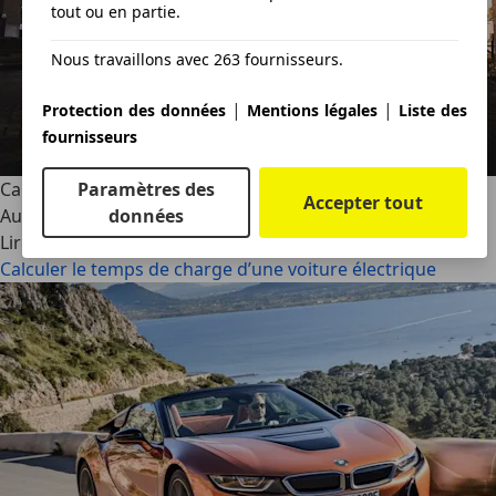
tout ou en partie.
Nous travaillons avec 263 fournisseurs.
|
|
Protection des données
Mentions légales
Liste des
fournisseurs
Paramètres des
Calculer le temps de charge d’une voiture électrique
Accepter tout
données
AutoScout24
·
10/01/2025
·
9 min lus
Lire la suite
Calculer le temps de charge d’une voiture électrique