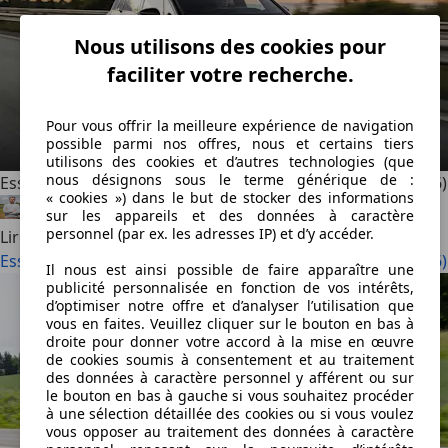
Nous utilisons des cookies pour
faciliter votre recherche.
Pour vous offrir la meilleure expérience de navigation
possible parmi nos offres, nous et certains tiers
utilisons des cookies et d’autres technologies (que
nous désignons sous le terme générique de :
Essai prototype : Audi A2e-tron, tout pour l’efficience (2026)
« cookies ») dans le but de stocker des informations
Félix Bouland
·
06/08/2026
·
5 min lus
sur les appareils et des données à caractère
personnel (par ex. les adresses IP) et d’y accéder.
Lire la suite
Essai prototype : Audi A2e-tron, tout pour l’efficience (2026)
Il nous est ainsi possible de faire apparaître une
publicité personnalisée en fonction de vos intérêts,
d’optimiser notre offre et d’analyser l’utilisation que
vous en faites. Veuillez cliquer sur le bouton en bas à
droite pour donner votre accord à la mise en œuvre
de cookies soumis à consentement et au traitement
des données à caractère personnel y afférent ou sur
le bouton en bas à gauche si vous souhaitez procéder
à une sélection détaillée des cookies ou si vous voulez
vous opposer au traitement des données à caractère