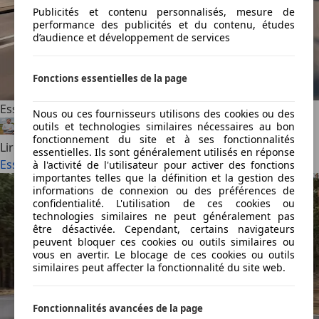
Publicités et contenu personnalisés, mesure de
performance des publicités et du contenu, études
d’audience et développement de services
Fonctions essentielles de la page
Essai : Renault 4 E-Tech Plein Sud, retour de la toile (2026)
Nous ou ces fournisseurs utilisons des cookies ou des
outils et technologies similaires nécessaires au bon
Félix Bouland
·
22/07/2026
·
4 min lus
fonctionnement du site et à ses fonctionnalités
Lire la suite
essentielles. Ils sont généralement utilisés en réponse
Essai : Renault 4 E-Tech Plein Sud, retour de la toile (2026)
à l'activité de l'utilisateur pour activer des fonctions
importantes telles que la définition et la gestion des
informations de connexion ou des préférences de
confidentialité. L'utilisation de ces cookies ou
technologies similaires ne peut généralement pas
être désactivée. Cependant, certains navigateurs
peuvent bloquer ces cookies ou outils similaires ou
vous en avertir. Le blocage de ces cookies ou outils
similaires peut affecter la fonctionnalité du site web.
Fonctionnalités avancées de la page