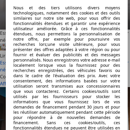
Nous et des tiers utilisons divers moyens
technologiques, notamment des cookies et des outils
similaires sur notre site web, pour vous offrir des
fonctionnalités étendues et garantir une expérience
utilisateur améliorée. Grâce à ces fonctionnalités
Essai : Subaru e-Outback, décalé par nature, électrique par
étendues, nous permettons la personnalisation de
notre offre, par exemple pour poursuivre vos
nécessité (2027)
recherches lors;une visite ultérieure, pour vous
Félix Bouland
·
16/07/2026
·
5 min lus
présenter des offres adaptées à votre région ou pour
fournir et évaluer des publicités et des messages
Lire la suite
personnalisés. Nous enregistrons votre adresse e-mail
Essai : Subaru e-Outback, décalé par nature, électrique par
localement lorsque vous la fournissez pour des
nécessité (2027)
recherches enregistrées, des véhicules favoris ou
dans le cadre de l'évaluation des prix. Avec votre
Conseils utiles
consentement, des informations basées sur votre
Afficher plus
utilisation seront transmises aux concessionnaires
que vous contacterez. Certains cookies/outils sont
utilisés par les fournisseurs pour stocker les
informations que vous fournissez lors de vos
demandes de financement pendant 30 jours et pour
les réutiliser automatiquement pendant cette période
pour répondre à de nouvelles demandes de
financement. Sans ces cookies/outils, ces
fonctionnalités étendues ne peuvent être utilisées en