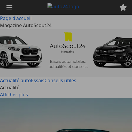
Passer
au
contenu
Page d'accueil
principal
Magazine AutoScout24
Actualité auto
Essais
Conseils utiles
Actualité
Afficher plus