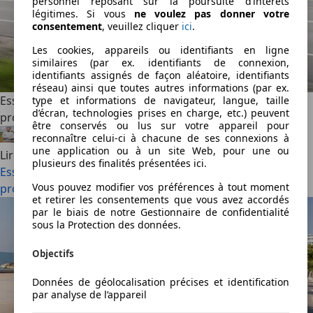
personnel reposant sur la poursuite d’intérêts
légitimes. Si vous
ne voulez pas donner votre
consentement
, veuillez cliquer
ici
.
Les cookies, appareils ou identifiants en ligne
similaires (par ex. identifiants de connexion,
identifiants assignés de façon aléatoire, identifiants
réseau) ainsi que toutes autres informations (par ex.
Essai : Mercedes Classe C, l’électrique aux grandes
type et informations de navigateur, langue, taille
d’écran, technologies prises en charge, etc.) peuvent
promesses (2026)
être conservés ou lus sur votre appareil pour
Félix Bouland
·
29/07/2026
·
6 min lus
reconnaître celui-ci à chacune de ses connexions à
une application ou à un site Web, pour une ou
Lire la suite
plusieurs des finalités présentées ici.
Essai : Mercedes Classe C, l’électrique aux grandes
Vous pouvez modifier vos préférences à tout moment
promesses (2026)
et retirer les consentements que vous avez accordés
par le biais de notre Gestionnaire de confidentialité
sous la Protection des données.
Objectifs
Données de géolocalisation précises et identification
par analyse de l’appareil