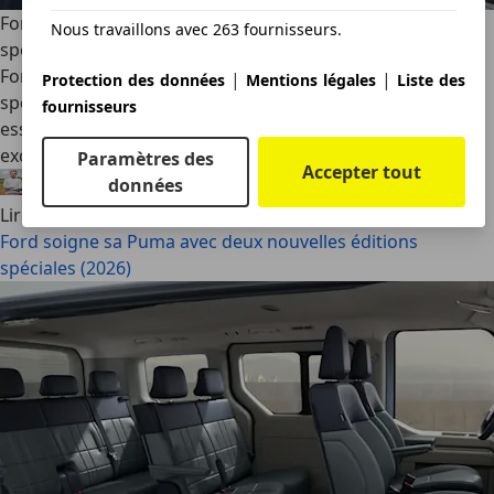
Ford soigne sa Puma avec deux nouvelles éditions
Nous travaillons avec 263 fournisseurs.
spéciales (2026)
Ford enrichit la gamme du Puma avec deux séries
|
|
Protection des données
Mentions légales
Liste des
spéciales. La ST Edition mise sur le dynamisme du modèle
fournisseurs
essence, tandis que la Black Edition offre une touche plus
exclusive à l’électrique Gen-E.
Paramètres des
Accepter tout
données
Félix Bouland
·
06/08/2026
·
2 min lus
Lire la suite
Ford soigne sa Puma avec deux nouvelles éditions
spéciales (2026)