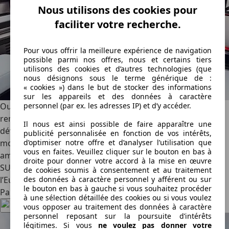
Nous utilisons des cookies pour
faciliter votre recherche.
Pour vous offrir la meilleure expérience de navigation
possible parmi nos offres, nous et certains tiers
utilisons des cookies et d’autres technologies (que
nous désignons sous le terme générique de :
« cookies ») dans le but de stocker des informations
sur les appareils et des données à caractère
Outre un habitacle composé d’une foulée d’écrans,
personnel (par ex. les adresses IP) et d’y accéder.
remplissant l’entièreté de la planche de bord, GMC ne
Il nous est ainsi possible de faire apparaître une
dévoile pas grand-chose sur ses Hummer X. Rien sur les
publicité personnalisée en fonction de vos intérêts,
motorisations, à part qu’ils sont électriques, et rien sur les
d’optimiser notre offre et d’analyser l’utilisation que
vous en faites. Veuillez cliquer sur le bouton en bas à
ambitions de vente. Cependant, vu leurs dimensions, ce
droite pour donner votre accord à la mise en œuvre
SUV et ce pick-up pourraient bien être taillés pour
de cookies soumis à consentement et au traitement
l’Europe…
des données à caractère personnel y afférent ou sur
le bouton en bas à gauche si vous souhaitez procéder
Partagez cet article
à une sélection détaillée des cookies ou si vous voulez
vous opposer au traitement des données à caractère
personnel reposant sur la poursuite d’intérêts
légitimes. Si vous
ne voulez pas donner votre