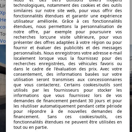
technologiques, notamment des cookies et des outils
Lire aussi
similaires sur notre site web, pour vous offrir des
Xpeng G9L : avec le « L » de long…et de luxe ! (2026)
La
fonctionnalités étendues et garantir une expérience
Hennessey Blackbird est une hypercar qui ne fait rien
utilisateur améliorée. Grâce à ces fonctionnalités
étendues, nous permettons la personnalisation de
comme les autres (2026)
notre offre, par exemple pour poursuivre vos
Tous les articles
recherches lors;une visite ultérieure, pour vous
Voir tout
présenter des offres adaptées à votre région ou pour
fournir et évaluer des publicités et des messages
personnalisés. Nous enregistrons votre adresse e-mail
localement lorsque vous la fournissez pour des
recherches enregistrées, des véhicules favoris ou
dans le cadre de l'évaluation des prix. Avec votre
consentement, des informations basées sur votre
utilisation seront transmises aux concessionnaires
que vous contacterez. Certains cookies/outils sont
utilisés par les fournisseurs pour stocker les
informations que vous fournissez lors de vos
demandes de financement pendant 30 jours et pour
les réutiliser automatiquement pendant cette période
pour répondre à de nouvelles demandes de
financement. Sans ces cookies/outils, ces
fonctionnalités étendues ne peuvent être utilisées en
tout ou en partie.