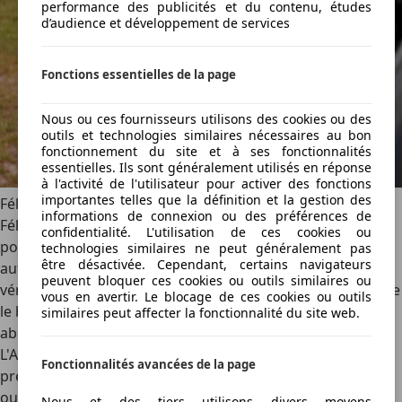
performance des publicités et du contenu, études
d’audience et développement de services
Fonctions essentielles de la page
Nous ou ces fournisseurs utilisons des cookies ou des
outils et technologies similaires nécessaires au bon
fonctionnement du site et à ses fonctionnalités
essentielles. Ils sont généralement utilisés en réponse
à l'activité de l'utilisateur pour activer des fonctions
importantes telles que la définition et la gestion des
Félix Bouland
informations de connexion ou des préférences de
Félix Bouland couvre l'actualité automobile et les essais
confidentialité. L'utilisation de ces cookies ou
pour AutoScout24 depuis 2019, avec une plume nourrie
technologies similaires ne peut généralement pas
être désactivée. Cependant, certains navigateurs
autant par la passion des belles mécaniques que par une
peuvent bloquer ces cookies ou outils similaires ou
véritable curiosité pour la technologie. Il est convaincu que
vous en avertir. Le blocage de ces cookies ou outils
le break confortable, mais rapide, est la forme la plus
similaires peut affecter la fonctionnalité du site web.
aboutie de l'automobile. Son véritable coup de cœur ?
L'Aston Martin Vanquish de première génération. La
Fonctionnalités avancées de la page
preuve qu'une voiture peut être bien plus qu'un simple
outil…
Nous et des tiers utilisons divers moyens