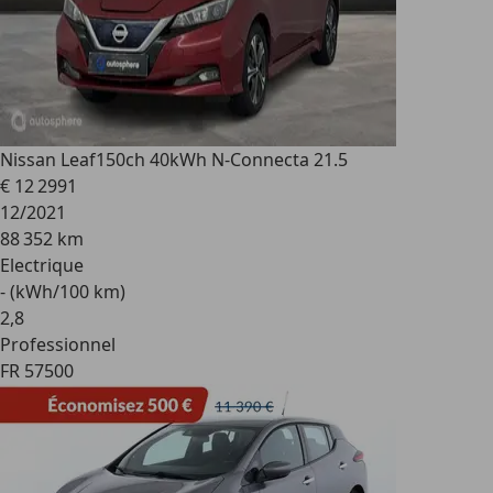
Nissan Leaf
150ch 40kWh N-Connecta 21.5
€ 12 299
1
12/2021
88 352 km
Electrique
- (kWh/100 km)
2
,
8
Professionnel
FR 57500