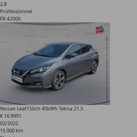
2
,
8
Professionnel
FR 42000
Nissan Leaf
150ch 40kWh Tekna 21.5
€ 16 999
1
02/2022
15 000 km