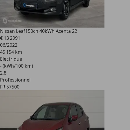
Nissan Leaf
150ch 40kWh Acenta 22
€ 13 299
1
06/2022
45 154 km
Electrique
- (kWh/100 km)
2
,
8
Professionnel
FR 57500