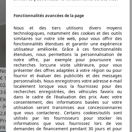
Fonctionnalités avancées de la page
Nous et des tiers utilisons divers moyens
technologiques, notamment des cookies et des outils
similaires sur notre site web, pour vous offrir des
fonctionnalités étendues et garantir une expérience
utilisateur améliorée. Grâce à ces fonctionnalités
étendues, nous permettons la personnalisation de
notre offre, par exemple pour poursuivre vos
recherches lors;une visite ultérieure, pour vous
présenter des offres adaptées à votre région ou pour
Nissan Leaf
Electrique 40kWh N-Connecta
fournir et évaluer des publicités et des messages
€ 14 000
1
personnalisés. Nous enregistrons votre adresse e-mail
02/2019
localement lorsque vous la fournissez pour des
recherches enregistrées, des véhicules favoris ou
3 680 km
dans le cadre de l'évaluation des prix. Avec votre
Electrique
consentement, des informations basées sur votre
- (kWh/100 km)
utilisation seront transmises aux concessionnaires
que vous contacterez. Certains cookies/outils sont
2
,
8
utilisés par les fournisseurs pour stocker les
Professionnel
informations que vous fournissez lors de vos
FR 10150
demandes de financement pendant 30 jours et pour