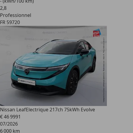
- (kWh/100 km)
2
,
8
Professionnel
FR 59720
Nissan Leaf
Electrique 217ch 75kWh Evolve
€ 46 999
1
07/2026
6 000 km