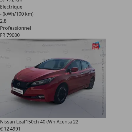
Electrique
- (kWh/100 km)
2
,
8
Professionnel
FR 79000
Nissan Leaf
150ch 40kWh Acenta 22
€ 12 499
1