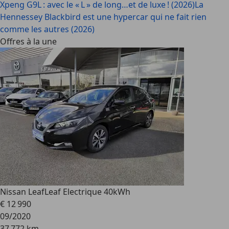
Xpeng G9L : avec le « L » de long…et de luxe ! (2026)
La
Hennessey Blackbird est une hypercar qui ne fait rien
comme les autres (2026)
Offres à la une
Nissan Leaf
Leaf Electrique 40kWh
€ 12 990
09/2020
37 772 km