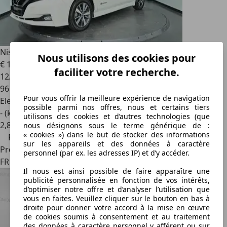
Nissan Leaf
Electrique 40kWh Business
Nous utilisons des cookies pour
€ 10 990
€ 11 990,-
faciliter votre recherche.
12/2019
96 379 km
Pour vous offrir la meilleure expérience de navigation
Electrique
possible parmi nos offres, nous et certains tiers
- (kWh/100 km)
utilisons des cookies et d’autres technologies (que
2
,
8
nous désignons sous le terme générique de :
« cookies ») dans le but de stocker des informations
Prix réduit
sur les appareils et des données à caractère
Professionnel
personnel (par ex. les adresses IP) et d’y accéder.
FR 37170
Il nous est ainsi possible de faire apparaître une
publicité personnalisée en fonction de vos intérêts,
d’optimiser notre offre et d’analyser l’utilisation que
vous en faites. Veuillez cliquer sur le bouton en bas à
droite pour donner votre accord à la mise en œuvre
de cookies soumis à consentement et au traitement
des données à caractère personnel y afférent ou sur