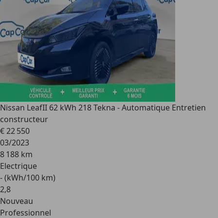
Nissan Leaf
II 62 kWh 218 Tekna - Automatique Entretien
constructeur
€ 22 550
03/2023
8 188 km
Electrique
- (kWh/100 km)
2
,
8
Nouveau
Professionnel