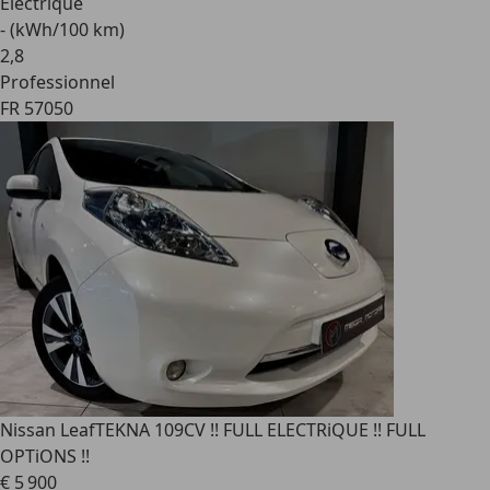
Electrique
- (kWh/100 km)
2
,
8
Professionnel
FR 57050
Nissan Leaf
TEKNA 109CV !! FULL ELECTRiQUE !! FULL
OPTiONS !!
€ 5 900