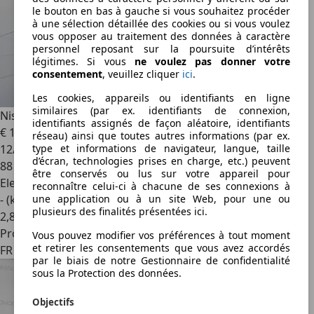
le bouton en bas à gauche si vous souhaitez procéder
à une sélection détaillée des cookies ou si vous voulez
vous opposer au traitement des données à caractère
personnel reposant sur la poursuite d’intérêts
légitimes. Si vous
ne voulez pas donner votre
consentement
, veuillez cliquer
ici
.
Les cookies, appareils ou identifiants en ligne
similaires (par ex. identifiants de connexion,
Nissan Leaf
150ch 40kWh Acenta 21
identifiants assignés de façon aléatoire, identifiants
€ 11 999
1
réseau) ainsi que toutes autres informations (par ex.
12/2021
type et informations de navigateur, langue, taille
d’écran, technologies prises en charge, etc.) peuvent
88 679 km
être conservés ou lus sur votre appareil pour
Electrique
reconnaître celui-ci à chacune de ses connexions à
- (kWh/100 km)
une application ou à un site Web, pour une ou
plusieurs des finalités présentées ici.
2
,
8
Professionnel
Vous pouvez modifier vos préférences à tout moment
et retirer les consentements que vous avez accordés
FR 57100
par le biais de notre Gestionnaire de confidentialité
sous la Protection des données.
Objectifs