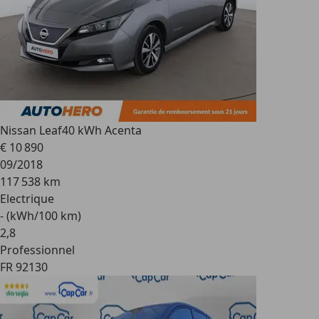
Nissan Leaf
40 kWh Acenta
€ 10 890
09/2018
117 538 km
Electrique
- (kWh/100 km)
2
,
8
Professionnel
FR 92130