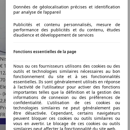
Données de géolocalisation précises et identification
par analyse de l’appareil
Publicités et contenu personnalisés, mesure de
performance des publicités et du contenu, études
d’audience et développement de services
Fonctions essentielles de la page
Nissan Leaf
217ch e+ 62kWh Tekna 22
€ 16 799
1
Nous ou ces fournisseurs utilisons des cookies ou des
outils et technologies similaires nécessaires au bon
12/2022
fonctionnement du site et à ses fonctionnalités
70 470 km
essentielles. Ils sont généralement utilisés en réponse
Electrique
à l'activité de l'utilisateur pour activer des fonctions
importantes telles que la définition et la gestion des
- (kWh/100 km)
informations de connexion ou des préférences de
2
,
8
confidentialité. L'utilisation de ces cookies ou
Professionnel
technologies similaires ne peut généralement pas
être désactivée. Cependant, certains navigateurs
FR 21000
peuvent bloquer ces cookies ou outils similaires ou
vous en avertir. Le blocage de ces cookies ou outils
similaires peut affecter la fonctionnalité du site web.