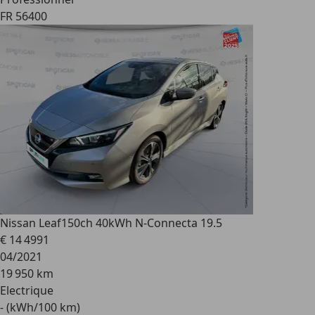
FR 56400
Nissan Leaf
150ch 40kWh N-Connecta 19.5
€ 14 499
1
04/2021
19 950 km
Electrique
- (kWh/100 km)