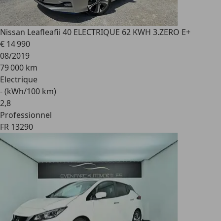
Nissan Leaf
leafii 40 ELECTRIQUE 62 KWH 3.ZERO E+
€ 14 990
08/2019
79 000 km
Electrique
- (kWh/100 km)
2
,
8
Professionnel
FR 13290