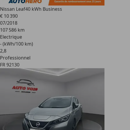
Nissan Leaf
40 kWh Business
€ 10 390
07/2018
107 586 km
Electrique
- (kWh/100 km)
2
,
8
Professionnel
FR 92130