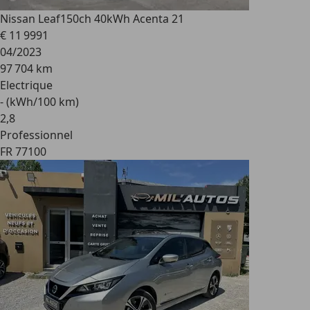
Nissan Leaf
150ch 40kWh Acenta 21
€ 11 999
1
04/2023
97 704 km
Electrique
- (kWh/100 km)
2
,
8
Professionnel
FR 77100