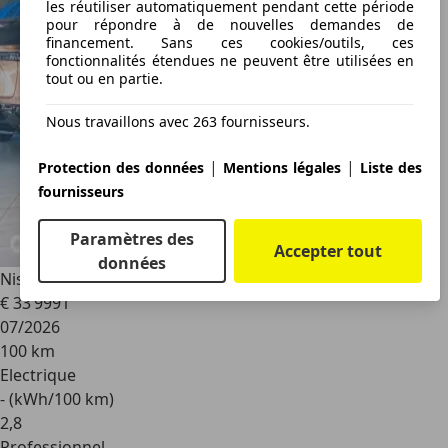
les réutiliser automatiquement pendant cette période
pour répondre à de nouvelles demandes de
financement. Sans ces cookies/outils, ces
fonctionnalités étendues ne peuvent être utilisées en
tout ou en partie.
Nous travaillons avec 263 fournisseurs.
|
|
Protection des données
Mentions légales
Liste des
fournisseurs
Paramètres des
Accepter tout
données
Nissan Leaf
Electrique 177ch 52kWh Engage +
€ 33 999
1
07/2026
100 km
Electrique
- (kWh/100 km)
2
,
8
Professionnel