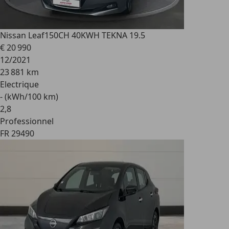
Nissan Leaf
150CH 40KWH TEKNA 19.5
€ 20 990
12/2021
23 881 km
Electrique
- (kWh/100 km)
2
,
8
Professionnel
FR 29490