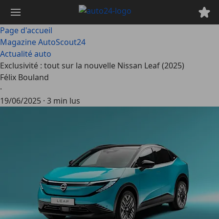
Passer
au
contenu
Page d'accueil
principal
Magazine AutoScout24
Actualité auto
Exclusivité : tout sur la nouvelle Nissan Leaf (2025)
Félix Bouland
·
19/06/2025
·
3 min lus