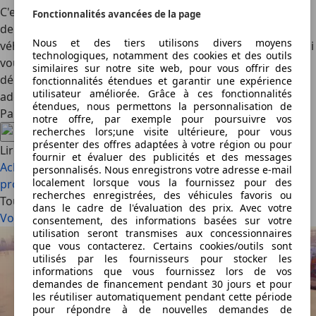
C'est la Préfecture qui délivre la carte grise. Elle vous
Fonctionnalités avancées de la page
demandera le certificat de conformité européen du
Nous et des tiers utilisons divers moyens
véhicule remis au moment de l'achat par le constructeur. Si
technologiques, notamment des cookies et des outils
vous ne l'avez pas, il faut s'adresser aux Mines de votre
similaires sur notre site web, pour vous offrir des
département de résidence. C'est impératif si vous êtes
fonctionnalités étendues et garantir une expérience
utilisateur améliorée. Grâce à ces fonctionnalités
adepte de l'importation de véhicules d'Allemagne.
étendues, nous permettons la personnalisation de
Partagez cet article
notre offre, par exemple pour poursuivre vos
recherches lors;une visite ultérieure, pour vous
présenter des offres adaptées à votre région ou pour
Lire aussi
fournir et évaluer des publicités et des messages
Achat de voiture en Allemagne : bon plan et
personnalisés. Nous enregistrons votre adresse e-mail
localement lorsque vous la fournissez pour des
procédures
Comment importer une voiture de Suisse
recherches enregistrées, des véhicules favoris ou
Tous les articles
dans le cadre de l'évaluation des prix. Avec votre
Voir tout
consentement, des informations basées sur votre
utilisation seront transmises aux concessionnaires
que vous contacterez. Certains cookies/outils sont
utilisés par les fournisseurs pour stocker les
informations que vous fournissez lors de vos
demandes de financement pendant 30 jours et pour
les réutiliser automatiquement pendant cette période
pour répondre à de nouvelles demandes de