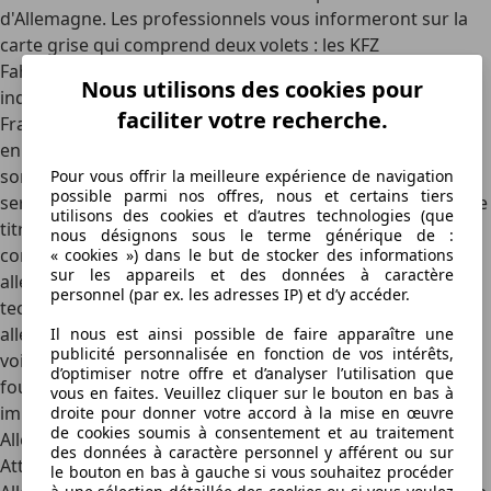
d'Allemagne. Les professionnels vous informeront sur la
carte grise qui comprend deux volets : les KFZ
Fahrzeugschein et Fahrzeugbrief. Ces papiers sont
Nous utilisons des cookies pour
indispensables pour immatriculer ensuite le véhicule en
faciliter votre recherche.
France. Vous pouvez aussi trouver des véhicules français
en Allemagne. Les marques Renault, Citroën et Peugeot
sont très connus de l'autre côté du Rhin. En France, il vous
Pour vous offrir la meilleure expérience de navigation
possible parmi nos offres, nous et certains tiers
sera demandé le contrat de vente, le contrôle technique, le
utilisons des cookies et d’autres technologies (que
titre de propriété du conducteur et le certificat de
nous désignons sous le terme générique de :
conformité communautaire. Pour importer une voiture
« cookies ») dans le but de stocker des informations
sur les appareils et des données à caractère
allemande de plus de 4 ans, il faut repasser le contrôle
personnel (par ex. les adresses IP) et d’y accéder.
technique même s'il a déjà été passé par son propriétaire
allemand précédent. Dans le cas de l'importation d'une
Il nous est ainsi possible de faire apparaître une
publicité personnalisée en fonction de vos intérêts,
voiture depuis l'Allemagne, il faut également toujours
d’optimiser notre offre et d’analyser l’utilisation que
fournir la preuve que le véhicule d'occasion n'est plus
vous en faites. Veuillez cliquer sur le bouton en bas à
immatriculé Outre-Rhin. Cette opération se fait en
droite pour donner votre accord à la mise en œuvre
de cookies soumis à consentement et au traitement
Allemagne auprès de la préfecture.
des données à caractère personnel y afférent ou sur
Attention à la TVA Lors de l'achat d'un véhicule en
le bouton en bas à gauche si vous souhaitez procéder