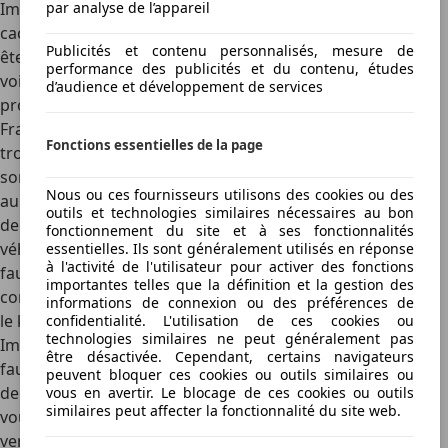
Importer une voiture d'Allemagne n'empêche pas les vices
par analyse de l’appareil
cachés Si vous découvrez des vices cachés alors que vous
Publicités et contenu personnalisés, mesure de
êtes déjà de retour en France, il est compliqué d'agir. La
performance des publicités et du contenu, études
voiture d'importation depuis l'Allemagne offre moins de
d’audience et développement de services
protection juridique à l'acheteur en Allemagne qu'en
France. En effet, il sera aussi difficile d'agir si il y a
Fonctions essentielles de la page
tromperie sur le kilométrage. Certains cabinets d'avocats
sont spécialisés dans ces actions. Il faut demander conseil
Nous ou ces fournisseurs utilisons des cookies ou des
auprès d'une association française d'automobilistes. Ces
outils et technologies similaires nécessaires au bon
dernières conseillent toujours de faire expertiser un
fonctionnement du site et à ses fonctionnalités
véhicule avant de l'acheter et de l'importer en France. Il
essentielles. Ils sont généralement utilisés en réponse
à l'activité de l'utilisateur pour activer des fonctions
faut payer environ 60 à 80 euros pour ce diagnostic de
importantes telles que la définition et la gestion des
contrôle du kilométrage réel. Vous pouvez aussi contrôler
informations de connexion ou des préférences de
le kilométrage sur les factures d'entretien.
confidentialité. L'utilisation de ces cookies ou
technologies similaires ne peut généralement pas
Importer un véhicule d'Allemagne se déclare aux impôts Il
être désactivée. Cependant, certains navigateurs
faudra faire un tour au centre des impôts le plus proche
peuvent bloquer ces cookies ou outils similaires ou
de votre domicile dans les 15 jours qui suivent l'achat. Il
vous en avertir. Le blocage de ces cookies ou outils
similaires peut affecter la fonctionnalité du site web.
vous sera demandé une pièce d'identité, le contrat de
vente de l'automobile et la carte grise du véhicule acheté.