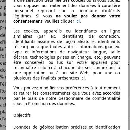
Allemagne, vous n'aurez pas à payer de TVA si l'automobile
à une sélection détaillée des cookies ou si vous voulez
vous opposer au traitement des données à caractère
a plus de six mois ou si elle a roulé plus de 6.000
personnel reposant sur la poursuite d’intérêts
kilomètres. Autrement, la TVA facturée pourra être
légitimes. Si vous
ne voulez pas donner votre
remboursée lorsque le véhicule sera immatriculé en
consentement
, veuillez cliquer
ici
.
France. La préfecture, lors de l'immatriculation, vous
Les cookies, appareils ou identifiants en ligne
demandera un quitus fiscal si vous êtes dans la situation
similaires (par ex. identifiants de connexion,
identifiants assignés de façon aléatoire, identifiants
d'importer une voiture allemande. Pour un véhicule neuf,
réseau) ainsi que toutes autres informations (par ex.
la TVA allemande s'élève à 19% contre 20% en France. Une
type et informations de navigateur, langue, taille
fois arrivé en France, vous devrez payer la différence en
d’écran, technologies prises en charge, etc.) peuvent
être conservés ou lus sur votre appareil pour
cas d'importation d'une voiture depuis l'Allemagne. L'achat
reconnaître celui-ci à chacune de ses connexions à
doit donc toujours se faire hors taxes. Il faut savoir que le
une application ou à un site Web, pour une ou
% d'écart fait diminuer la marge lors d'un achat à
plusieurs des finalités présentées ici.
l'étranger.
Vous pouvez modifier vos préférences à tout moment
Rouler en Allemagne avec des plaques provisoires Pour
et retirer les consentements que vous avez accordés
rouler en Allemagne avec votre nouveau véhicule, il faudra
par le biais de notre Gestionnaire de confidentialité
sous la Protection des données.
acheter une plaque provisoire destinée à l'export. Ces
plaques sont de couleur rouge. Une compagnie
Objectifs
d'assurance allemande est aussi obligatoire pour effectuer
les kilomètres pour ramener l'auto en France.
Données de géolocalisation précises et identification