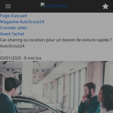
Passer
au
contenu
Page d'accueil
principal
Magazine AutoScout24
Conseils utiles
Avant l'achat
Car-sharing ou location pour un besoin de voiture rapide ?
AutoScout24
·
03/01/2025
·
8 min lus