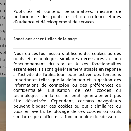
soumis à certaines conditions qu’il est important de
connaître pour éviter les mauvaises surprises.
Publicités et contenu personnalisés, mesure de
performance des publicités et du contenu, études
L’âge minimum requis
varie selon les services, avec un
d’audience et développement de services
minimum de 18 ans pour le
car-sharing
, mais parfois 21 ou
25 ans pour la location classique.
La détention d’un permis de conduire valide
est
Fonctions essentielles de la page
obligatoire, généralement d’une ancienneté de 1 à 2 ans
selon les plateformes.
Nous ou ces fournisseurs utilisons des cookies ou des
outils et technologies similaires nécessaires au bon
La présentation d’un moyen de paiement valide
(carte de
fonctionnement du site et à ses fonctionnalités
crédit ou de débit) est indispensable pour garantir la
essentielles. Ils sont généralement utilisés en réponse
transaction.
à l'activité de l'utilisateur pour activer des fonctions
importantes telles que la définition et la gestion des
informations de connexion ou des préférences de
confidentialité. L'utilisation de ces cookies ou
technologies similaires ne peut généralement pas
être désactivée. Cependant, certains navigateurs
peuvent bloquer ces cookies ou outils similaires ou
vous en avertir. Le blocage de ces cookies ou outils
similaires peut affecter la fonctionnalité du site web.