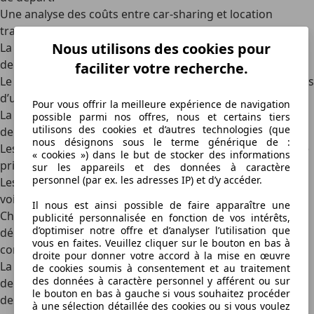
Une analyse des coûts entre car-sharing et location
traditionnelle
Nous utilisons des cookies pour
La question du coût est essentielle dans le choix entre les
deux posisbilités.
faciliter votre recherche.
Le
car-sharing est plus économique
pour des trajets courts
d’une durée de quelques minutes à quelques heures.
Pour vous offrir la meilleure expérience de navigation
La
location classique devient plus rentable
au-delà d’une
possible parmi nos offres, nous et certains tiers
utilisons des cookies et d’autres technologies (que
demi-journée ou pour des trajets longue distance.
nous désignons sous le terme générique de :
Les
frais annexes
(carburant, assurance auto) doivent être
« cookies ») dans le but de stocker des informations
pris en compte pour comparer les deux solutions.
sur les appareils et des données à caractère
personnel (par ex. les adresses IP) et d’y accéder.
Les critères de choix entre car-sharing et location de
voiture
Il nous est ainsi possible de faire apparaître une
Choisir entre le car-sharing et la location de voiture
publicité personnalisée en fonction de vos intérêts,
d’optimiser notre offre et d’analyser l’utilisation que
dépend de plusieurs critères essentiels à prendre en
vous en faites. Veuillez cliquer sur le bouton en bas à
compte avant de se décider.
droite pour donner votre accord à la mise en œuvre
La durée d’utilisation du véhicule
détermine la rentabilité
de cookies soumis à consentement et au traitement
des données à caractère personnel y afférent ou sur
de chaque option. L’autopartage est recommandé pour
le bouton en bas à gauche si vous souhaitez procéder
des trajets urbains courts et spontanés, comme les
à une sélection détaillée des cookies ou si vous voulez