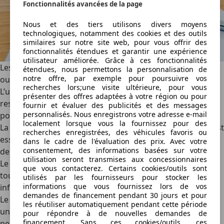
Fonctionnalités avancées de la page
Nous et des tiers utilisons divers moyens
technologiques, notamment des cookies et des outils
similaires sur notre site web, pour vous offrir des
fonctionnalités étendues et garantir une expérience
utilisateur améliorée. Grâce à ces fonctionnalités
Les obligations de l’utilisateur d’un service de car-sharing
étendues, nous permettons la personnalisation de
notre offre, par exemple pour poursuivre vos
ou de location
recherches lors;une visite ultérieure, pour vous
L’utilisateur de car-sharing ou de location de voiture doit
présenter des offres adaptées à votre région ou pour
respecter certaines obligations légales et contractuelles
fournir et évaluer des publicités et des messages
personnalisés. Nous enregistrons votre adresse e-mail
pour éviter des frais supplémentaires.
localement lorsque vous la fournissez pour des
La vérification de l’état du véhicule
avant et après usage est
recherches enregistrées, des véhicules favoris ou
essentielle pour signaler tout dommage existant et éviter
dans le cadre de l'évaluation des prix. Avec votre
consentement, des informations basées sur votre
des frais inattendus.
utilisation seront transmises aux concessionnaires
Le respect des règles de circulation
est obligatoire dans
que vous contacterez. Certains cookies/outils sont
tous les cas, car l’utilisateur est responsable de ses
utilisés par les fournisseurs pour stocker les
informations que vous fournissez lors de vos
infractions, notamment les excès de vitesse.
demandes de financement pendant 30 jours et pour
Le respect des délais de retour
est indispensable, surtout
les réutiliser automatiquement pendant cette période
un
véhicule de location
classique, où des frais de retard
pour répondre à de nouvelles demandes de
financement. Sans ces cookies/outils, ces
peuvent s’appliquer.