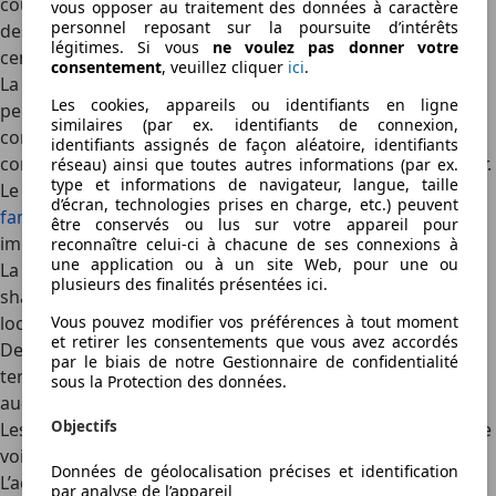
courses, les rendez-vous. La location est préférable pour
vous opposer au traitement des données à caractère
personnel reposant sur la poursuite d’intérêts
des déplacements sur plusieurs jours ou plusieurs
légitimes. Si vous
ne voulez pas donner votre
centaines de kilomètres.
consentement
, veuillez cliquer
ici
.
La flexibilité requise
est un facteur clé. Le car-sharing
Les cookies, appareils ou identifiants en ligne
permet une prise en charge rapide sans réservation,
similaires (par ex. identifiants de connexion,
contrairement à la location traditionnelle. De plus, le
identifiants assignés de façon aléatoire, identifiants
conducteur peut restituer la voiture dans un autre secteur.
réseau) ainsi que toutes autres informations (par ex.
type et informations de navigateur, langue, taille
Le
besoin d’un véhicule spécifique
(
utilitaire
,
4x4
,
voiture
d’écran, technologies prises en charge, etc.) peuvent
familiale
) pour transporter des objets ou des passagers
être conservés ou lus sur votre appareil pour
impose de se tourner vers la location traditionnelle.
reconnaître celui-ci à chacune de ses connexions à
une application ou à un site Web, pour une ou
La zone de déplacement
doit être considérée, le car-
plusieurs des finalités présentées ici.
sharing étant limité à des zones définies, alors que la
Vous pouvez modifier vos préférences à tout moment
location permet des déplacements longue distance.
et retirer les consentements que vous avez accordés
De manière générale, le car-sharing est rentable à court
par le biais de notre Gestionnaire de confidentialité
terme, mais la location devient souvent plus économique
sous la Protection des données.
au-delà d’une demi-journée.
Objectifs
Les conditions d’éligibilité au car-sharing et à la location de
voiture
Données de géolocalisation précises et identification
L’accès à l’autopartage et à la location de voiture est
par analyse de l’appareil