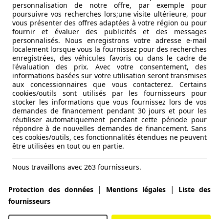
personnalisation de notre offre, par exemple pour
 à des critiques croissantes sur le plan environnemental.
poursuivre vos recherches lors;une visite ultérieure, pour
vous présenter des offres adaptées à votre région ou pour
fournir et évaluer des publicités et des messages
e les moteurs essence, ce qui contribue à la pollution de l’
personnalisés. Nous enregistrons votre adresse e-mail
ires, sont également un problème majeur.
localement lorsque vous la fournissez pour des recherches
enregistrées, des véhicules favoris ou dans le cadre de
l'évaluation des prix. Avec votre consentement, des
sions de NOx, obligeant les constructeurs à équiper leurs 
informations basées sur votre utilisation seront transmises
ve Catalytic Reduction) réduisent les émissions, mais augmen
aux concessionnaires que vous contacterez. Certains
cookies/outils sont utilisés par les fournisseurs pour
stocker les informations que vous fournissez lors de vos
’accès aux véhicules diesel les plus polluants, limitant la c
demandes de financement pendant 30 jours et pour les
réutiliser automatiquement pendant cette période pour
 Berlin, restreignent la circulation des diesels anciens via
répondre à de nouvelles demandes de financement. Sans
ces cookies/outils, ces fonctionnalités étendues ne peuvent
être utilisées en tout ou en partie.
ns certaines villes d’Europe visent à interdire totalement 
Nous travaillons avec 263 fournisseurs.
|
|
Protection des données
Mentions légales
Liste des
fournisseurs