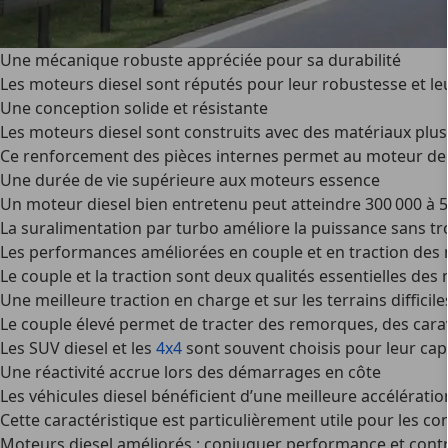
Une mécanique robuste appréciée pour sa durabilité
Les moteurs diesel sont réputés pour leur robustesse et le
Une conception solide et résistante
Les moteurs diesel sont construits avec des matériaux plus r
Ce renforcement des pièces internes permet au moteur de d
Une durée de vie supérieure aux moteurs essence
Un moteur diesel bien entretenu peut atteindre
300 000 à 
La suralimentation par turbo améliore la puissance sans tr
Les performances améliorées en couple et en traction des 
Le couple et la traction sont deux qualités essentielles de
Une meilleure traction en charge et sur les terrains difficile
Le couple élevé permet de tracter des remorques, des cara
Les SUV diesel et les
4x4
sont souvent choisis pour leur cap
Une réactivité accrue lors des démarrages en côte
Les véhicules diesel bénéficient d’une meilleure accélérat
Cette caractéristique est particulièrement utile pour les co
Moteurs diesel améliorés : conjuguer performance et cont