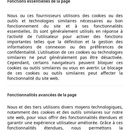
Fonctions essentielles de la page
Nous ou ces fournisseurs utilisons des cookies ou des
outils et technologies similaires nécessaires au bon
ur longévité, deux caractéristiques qui séduisent les achet
fonctionnement du site et à ses fonctionnalités
essentielles. Ils sont généralement utilisés en réponse à
l'activité de l'utilisateur pour activer des fonctions
obustes (pistons, bielles, vilebrequin) pour résister aux fo
importantes telles que la définition et la gestion des
urer plus longtemps, même dans des conditions d’utilisati
informations de connexion ou des préférences de
confidentialité. L'utilisation de ces cookies ou technologies
similaires ne peut généralement pas être désactivée.
500 000 km
sans nécessiter de reconstruction majeure.
Cependant, certains navigateurs peuvent bloquer ces
op augmenter la consommation, en utilisant l’air comprimé 
cookies ou outils similaires ou vous en avertir. Le blocage
moteurs diesel
de ces cookies ou outils similaires peut affecter la
fonctionnalité du site web.
s moteurs diesel, ce qui explique leur présence massive dans
s
vanes ou des équipements lourds avec une facilité déconce
Fonctionnalités avancées de la page
acité à franchir des obstacles ou à grimper des pentes esc
Nous et des tiers utilisons divers moyens technologiques,
notamment des cookies et des outils similaires sur notre
ion en montée grâce au couple maximal disponible à bas rég
site web, pour vous offrir des fonctionnalités étendues et
nducteurs de véhicules utilitaires ou les adeptes de la condu
garantir une expérience utilisateur améliorée. Grâce à ces
fonctionnalités étendues, nous permettons la
raintes écologiques