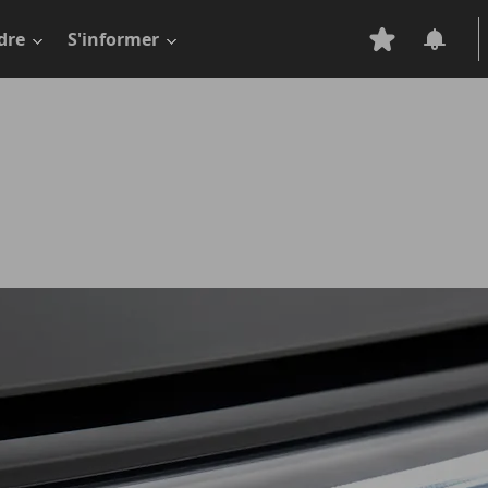
dre
S'informer