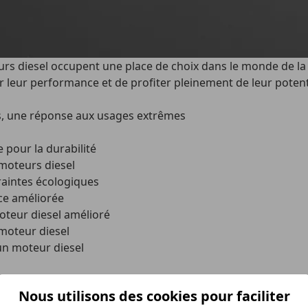
urs diesel occupent une place de choix dans le monde de l
rer leur performance et de profiter pleinement de leur potent
s, une réponse aux usages extrêmes
 pour la durabilité
moteurs diesel
raintes écologiques
ce améliorée
oteur diesel amélioré
moteur diesel
’un moteur diesel
s, une réponse aux usages extrêmes
Nous utilisons des cookies pour faciliter
eur capacité à produire une puissance constante, ce qui les r