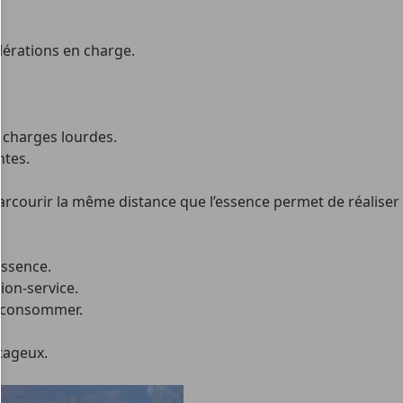
élérations en charge.
 charges lourdes.
ntes.
rcourir la même distance que l’essence permet de réaliser
essence.
ion-service.
surconsommer.
tageux.