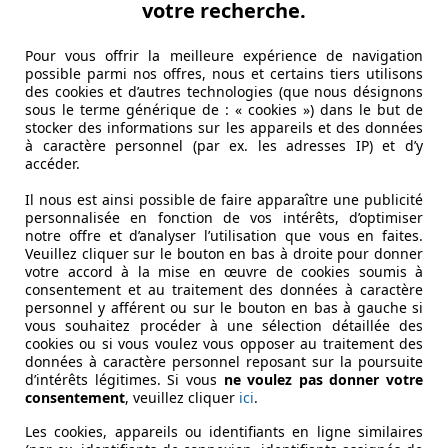
votre recherche.
ible à bas régime, ce qui facilite les démarrages et les acc
Pour vous offrir la meilleure expérience de navigation
possible parmi nos offres, nous et certains tiers utilisons
de marchandises, les SUV et les véhicules de remorquage.
des cookies et d’autres technologies (que nous désignons
ur les routes montagneuses ou lors des dépassements.
sous le terme générique de : « cookies ») dans le but de
stocker des informations sur les appareils et des données
à caractère personnel (par ex. les adresses IP) et d’y
servent leur puissance, même lorsqu’ils sont soumis à des
accéder.
t sur les longues distances ou lors des trajets avec des pe
Il nous est ainsi possible de faire apparaître une publicité
personnalisée en fonction de vos intérêts, d’optimiser
s principaux atouts. Consommer moins de carburant pour pa
notre offre et d’analyser l’utilisation que vous en faites.
Veuillez cliquer sur le bouton en bas à droite pour donner
votre accord à la mise en œuvre de cookies soumis à
consentement et au traitement des données à caractère
rburant en moins que leurs équivalents fonctionnant à l’
personnel y afférent ou sur le bouton en bas à gauche si
s importante, ce qui réduit la fréquence des arrêts en stat
vous souhaitez procéder à une sélection détaillée des
 consommation, en tirant parti de la force du diesel sans 
cookies ou si vous voulez vous opposer au traitement des
données à caractère personnel reposant sur la poursuite
d’intérêts légitimes. Si vous
ne voulez pas donner votre
 transporteurs bénéficient d’un coût au kilomètre plus avan
consentement
, veuillez cliquer
ici
.
jets autoroutiers où la consommation est optimisée.
Les cookies, appareils ou identifiants en ligne similaires