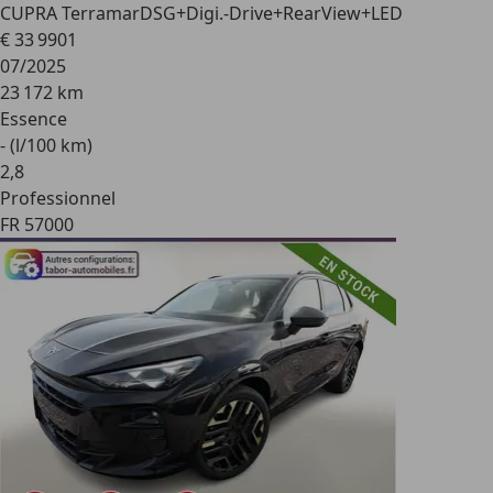
CUPRA Terramar
DSG+Digi.-Drive+RearView+LED
€ 33 990
1
07/2025
23 172 km
Essence
- (l/100 km)
2
,
8
Professionnel
FR 57000