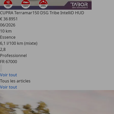
CUPRA Terramar
150 DSG Tribe IntelliD HUD
€ 36 895
1
06/2026
10 km
Essence
6,1 l/100 km (mixte)
2
,
8
Professionnel
FR 67000
Voir tout
Tous les articles
Voir tout