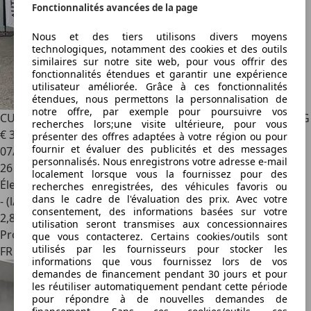
Fonctionnalités avancées de la page
Nous et des tiers utilisons divers moyens
technologiques, notamment des cookies et des outils
similaires sur notre site web, pour vous offrir des
fonctionnalités étendues et garantir une expérience
utilisateur améliorée. Grâce à ces fonctionnalités
étendues, nous permettons la personnalisation de
notre offre, par exemple pour poursuivre vos
CUPRA Terramar
TERRAMAR 1.5 E-TSI HYBRID 150 CH V DSG
recherches lors;une visite ultérieure, pour vous
€ 33 490
présenter des offres adaptées à votre région ou pour
fournir et évaluer des publicités et des messages
07/2025
personnalisés. Nous enregistrons votre adresse e-mail
26 000 km
localement lorsque vous la fournissez pour des
Électrique/Essence
recherches enregistrées, des véhicules favoris ou
dans le cadre de l'évaluation des prix. Avec votre
- (l/100 km)
consentement, des informations basées sur votre
2
,
8
utilisation seront transmises aux concessionnaires
Professionnel
que vous contacterez. Certains cookies/outils sont
utilisés par les fournisseurs pour stocker les
FR 59290
informations que vous fournissez lors de vos
demandes de financement pendant 30 jours et pour
les réutiliser automatiquement pendant cette période
pour répondre à de nouvelles demandes de