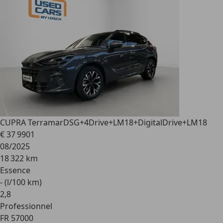
CUPRA Terramar
DSG+4Drive+LM18+DigitalDrive+LM18
€ 37 990
1
08/2025
18 322 km
Essence
- (l/100 km)
2
,
8
Professionnel
FR 57000