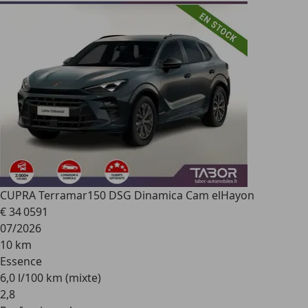
CUPRA Terramar
150 DSG Dinamica Cam elHayon
€ 34 059
1
07/2026
10 km
Essence
6,0 l/100 km (mixte)
2
,
8