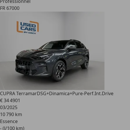
Professionnel
FR 67000
CUPRA Terramar
DSG+Dinamica+Pure-Perf.Int.Drive
€ 34 490
1
03/2025
10 790 km
Essence
- (l/100 km)