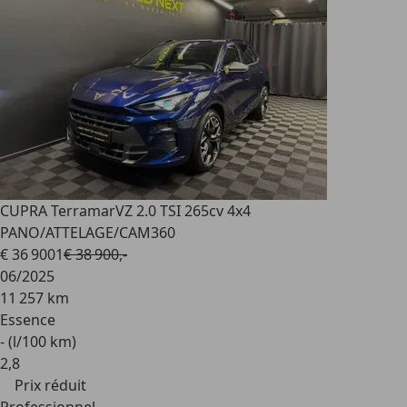
CUPRA Terramar
VZ 2.0 TSI 265cv 4x4
PANO/ATTELAGE/CAM360
€ 36 900
1
€ 38 900,-
06/2025
11 257 km
Essence
- (l/100 km)
2
,
8
Prix réduit