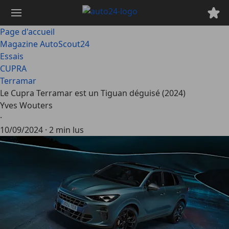
Passer
au
contenu
Page d'accueil
principal
Magazine AutoScout24
Essais
CUPRA
Terramar
Le Cupra Terramar est un Tiguan déguisé (2024)
Yves Wouters
·
10/09/2024
·
2 min lus