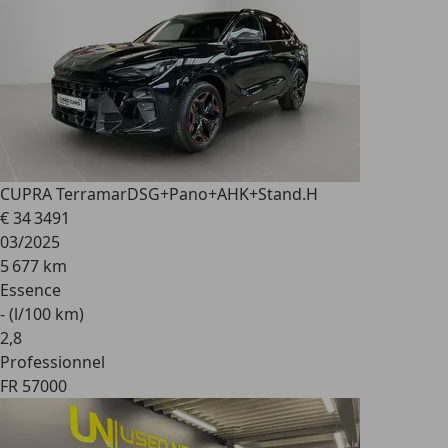
CUPRA Terramar
DSG+Pano+AHK+Stand.H
€ 34 349
1
03/2025
5 677 km
Essence
- (l/100 km)
2
,
8
Professionnel
FR 57000