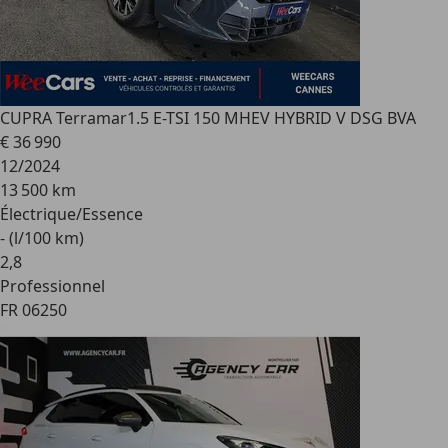
CUPRA Terramar
1.5 E-TSI 150 MHEV HYBRID V DSG BVA
€ 36 990
12/2024
13 500 km
Électrique/Essence
- (l/100 km)
2
,
8
Professionnel
FR 06250