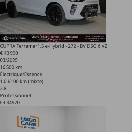
CUPRA Terramar
1.5 e-Hybrid - 272 - BV DSG 6 VZ
€ 43 990
03/2025
16 500 km
Électrique/Essence
1,0 l/100 km (mixte)
2
,
8
Professionnel
FR 34970