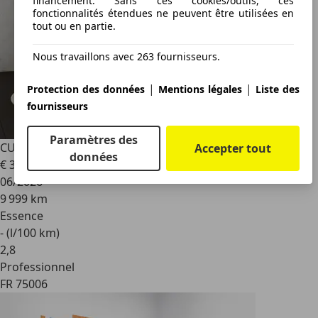
financement. Sans ces cookies/outils, ces
fonctionnalités étendues ne peuvent être utilisées en
tout ou en partie.
Nous travaillons avec 263 fournisseurs.
|
|
Protection des données
Mentions légales
Liste des
fournisseurs
Paramètres des
CUPRA Terramar
1.5 eTSI 110 kW (150 PS) 7-Gang-DSG
Accepter tout
données
€ 38 990
1
06/2026
9 999 km
Essence
- (l/100 km)
2
,
8
Professionnel
FR 75006