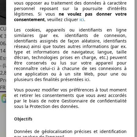
vous opposer au traitement des données à caractère
personnel reposant sur la poursuite d’intérêts
légitimes. Si vous
ne voulez pas donner votre
consentement
, veuillez cliquer
ici
.
CUPRA Terramar
VZ 2.0 TSI 4x4 265 CV/ Essence
Les cookies, appareils ou identifiants en ligne
similaires (par ex. identifiants de connexion,
€ 38 490
1
identifiants assignés de façon aléatoire, identifiants
06/2025
réseau) ainsi que toutes autres informations (par ex.
14 015 km
type et informations de navigateur, langue, taille
d’écran, technologies prises en charge, etc.) peuvent
Essence
être conservés ou lus sur votre appareil pour
- (l/100 km)
reconnaître celui-ci à chacune de ses connexions à
2
,
8
une application ou à un site Web, pour une ou
plusieurs des finalités présentées ici.
Professionnel
FR 57000
Vous pouvez modifier vos préférences à tout moment
et retirer les consentements que vous avez accordés
par le biais de notre Gestionnaire de confidentialité
sous la Protection des données.
Objectifs
Données de géolocalisation précises et identification
par analyse de l’appareil