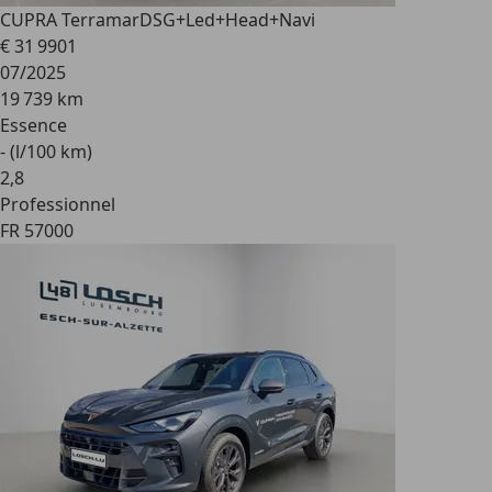
CUPRA Terramar
DSG+Led+Head+Navi
€ 31 990
1
07/2025
19 739 km
Essence
- (l/100 km)
2
,
8
Professionnel
FR 57000