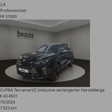
2
,
8
Professionnel
FR 57000
CUPRA Terramar
VZ (inklusive verlängerter Herstellerga
€ 43 450
1
10/2024
7 923 km