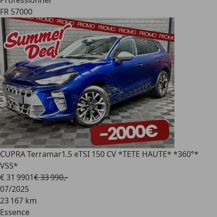
Professionnel
FR 57000
CUPRA Terramar
1.5 eTSI 150 CV *TETE HAUTE* *360°*
VSS*
€ 31 990
1
€ 33 990,-
07/2025
23 167 km
Essence