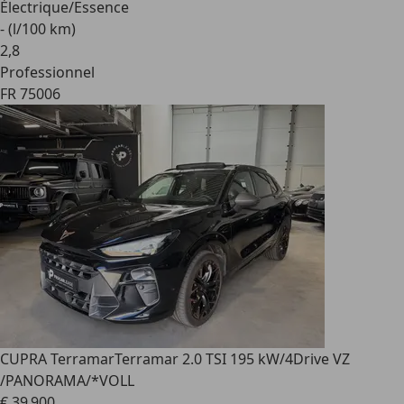
Électrique/Essence
- (l/100 km)
2
,
8
Professionnel
FR 75006
CUPRA Terramar
Terramar 2.0 TSI 195 kW/4Drive VZ
/PANORAMA/*VOLL
€ 39 900