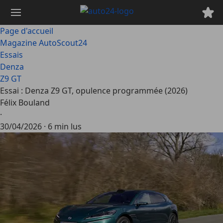
Passer
au
contenu
Page d'accueil
principal
Magazine AutoScout24
Essais
Denza
Z9 GT
Essai : Denza Z9 GT, opulence programmée (2026)
Félix Bouland
·
30/04/2026
·
6 min lus