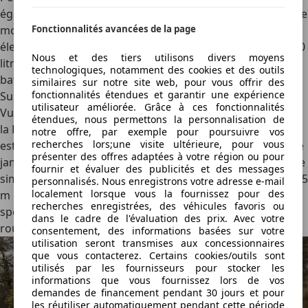
également sa Z9 GT en version hybride rechargeable. Cette
motorisation est toujours composée de trois moteurs
Fonctionnalités avancées de la page
électriques (776 ch et 1 075 Nm), mais un 4-cylindres de 2,0
Nous et des tiers utilisons divers moyens
litres (173 ch) est rajouté dans la balance, aux côtés d’une
technologiques, notamment des cookies et des outils
batterie de 63,82 kWh offrant une autonomie de 203 km.
similaires sur notre site web, pour vous offrir des
fonctionnalités étendues et garantir une expérience
Sur la route
utilisateur améliorée. Grâce à ces fonctionnalités
Vu toutes ces innovations technologiques, la conduite de
étendues, nous permettons la personnalisation de
la Denza Z9 GT parait étrangement normale. Certes, elle
notre offre, par exemple pour poursuivre vos
recherches lors;une visite ultérieure, pour vous
est extrêmement silencieuse et sa motorisation semble ne
présenter des offres adaptées à votre région ou pour
jamais être à court de puissance, pourtant cette bête reste
fournir et évaluer des publicités et des messages
simplement unidimensionnelle. Une électrique de plus de 5
personnalisés. Nous enregistrons votre adresse e-mail
localement lorsque vous la fournissez pour des
m qui pèse plus de 3 tonnes ne sera jamais une voiture
recherches enregistrées, des véhicules favoris ou
sportive. Surtout lorsqu’elle est dépourvue de barre anti-
dans le cadre de l'évaluation des prix. Avec votre
roulis active.
consentement, des informations basées sur votre
utilisation seront transmises aux concessionnaires
que vous contacterez. Certains cookies/outils sont
utilisés par les fournisseurs pour stocker les
informations que vous fournissez lors de vos
demandes de financement pendant 30 jours et pour
les réutiliser automatiquement pendant cette période