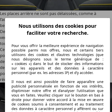
Les places arrière ne sont pas délaissées, comme à
l’accoutumée avec les voitures chinoises. Contrairement à
Nous utilisons des cookies pour
beaucoup d’autres joueurs dans le segment premium, la
Denza Z9 GT présente des sièges électriques, chauffants,
faciliter votre recherche.
ventilés et massants, devant comme derrière. En plus…
tout est de série !
Pour vous offrir la meilleure expérience de navigation
Cela étant, notre regard critique réussit quand même à se
possible parmi nos offres, nous et certains tiers
utilisons des cookies et d’autres technologies (que
poser sur certains éléments. D’abord, l’espace aux jantes
nous désignons sous le terme générique de :
des passagers arrière est généreux, mais il est impossible
« cookies ») dans le but de stocker des informations
de glisser ses pieds sous les assises avant. Qui plus est, la
sur les appareils et des données à caractère
personnel (par ex. les adresses IP) et d’y accéder.
position de conduite place le conducteur fort haut, ce qui
réduit l’espace à la tête.
Il nous est ainsi possible de faire apparaître une
publicité personnalisée en fonction de vos intérêts,
d’optimiser notre offre et d’analyser l’utilisation que
vous en faites. Veuillez cliquer sur le bouton en bas à
droite pour donner votre accord à la mise en œuvre
de cookies soumis à consentement et au traitement
des données à caractère personnel y afférent ou sur