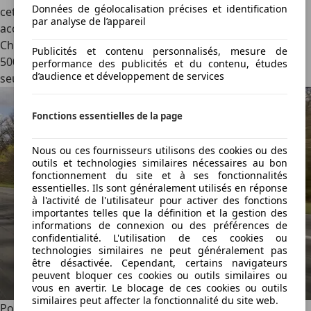
Données de géolocalisation précises et identification
cette batterie. Alors que les Européens se font des
par analyse de l’appareil
accolades en voyant 330 kW s’afficher sur le chargeur, les
Chinois rigolent. La Denza Z9 GT peut charger…jusqu’à 1
Publicités et contenu personnalisés, mesure de
500 kW ! En français : sa batterie passera de 10 à 97 % en
performance des publicités et du contenu, études
d’audience et développement de services
seulement 9 minutes.
Fonctions essentielles de la page
Nous ou ces fournisseurs utilisons des cookies ou des
outils et technologies similaires nécessaires au bon
fonctionnement du site et à ses fonctionnalités
essentielles. Ils sont généralement utilisés en réponse
à l'activité de l'utilisateur pour activer des fonctions
importantes telles que la définition et la gestion des
informations de connexion ou des préférences de
confidentialité. L'utilisation de ces cookies ou
technologies similaires ne peut généralement pas
être désactivée. Cependant, certains navigateurs
peuvent bloquer ces cookies ou outils similaires ou
vous en avertir. Le blocage de ces cookies ou outils
similaires peut affecter la fonctionnalité du site web.
Pour ceux qui désirent aller plus loin, Denza décline