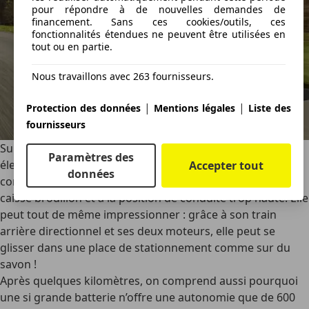
pour répondre à de nouvelles demandes de
financement. Sans ces cookies/outils, ces
fonctionnalités étendues ne peuvent être utilisées en
tout ou en partie.
Nous travaillons avec 263 fournisseurs.
|
|
Protection des données
Mentions légales
Liste des
fournisseurs
Sur papier, la Denza Z9 GT fait de l’ombre à toutes les
Paramètres des
électriques. En réalité, c’est une grande limousine
Accepter tout
données
confortable, dotée d’un train avant flou, au contrôle de
caisse brouillon et à la position de conduite trop haute. Elle
peut tout de même impressionner : grâce à son train
arrière directionnel et ses deux moteurs, elle peut se
glisser dans une place de stationnement comme sur du
savon !
Après quelques kilomètres, on comprend aussi pourquoi
une si grande batterie n’offre une autonomie que de 600