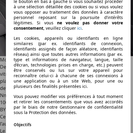
le bouton en bas à gauche si vous souhaitez procéder
à une sélection détaillée des cookies ou si vous voulez
vous opposer au traitement des données à caractère
personnel reposant sur la poursuite d’intérêts
légitimes. Si vous
ne voulez pas donner votre
consentement
, veuillez cliquer
ici
.
Les cookies, appareils ou identifiants en ligne
similaires (par ex. identifiants de connexion,
identifiants assignés de façon aléatoire, identifiants
réseau) ainsi que toutes autres informations (par ex.
Moteur
type et informations de navigateur, langue, taille
d’écran, technologies prises en charge, etc.) peuvent
Denza étant la marque premium de BYD, la Z9 GT en est la
être conservés ou lus sur votre appareil pour
vitrine technologique. Elle repose sur la dernière
reconnaître celui-ci à chacune de ses connexions à
plateforme du groupe et s’équipe de trois moteurs – un
une application ou à un site Web, pour une ou
plusieurs des finalités présentées ici.
devant, deux derrière – pour un total de 1 156 ch et 1 210
Nm de couple. Suffisant pour faire passer la bête de 0 à
Vous pouvez modifier vos préférences à tout moment
et retirer les consentements que vous avez accordés
100 km/h en 2,7 secondes. Pour alimenter cette cavalerie,
par le biais de notre Gestionnaire de confidentialité
BYD installe une batterie de 122,49 kWh sous le plancher.
sous la Protection des données.
Cependant, tous ces chevaux semblent avoir fort soif car
l’autonomie officielle de la Z9 GT est de seulement 600 km.
Objectifs
Le plus impressionnant, cependant, c’est la recharge de