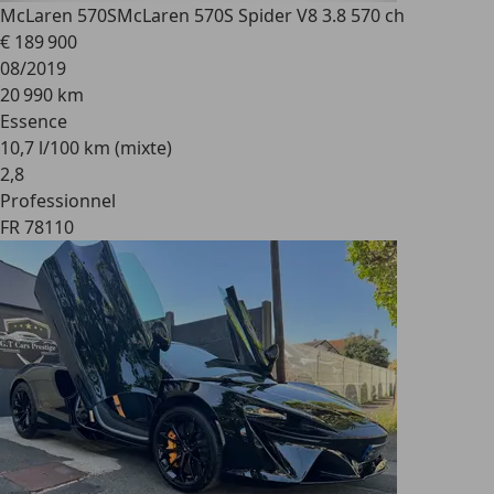
McLaren 570S
McLaren 570S Spider V8 3.8 570 ch
€ 189 900
08/2019
20 990 km
Essence
10,7 l/100 km (mixte)
2
,
8
Professionnel
FR 78110