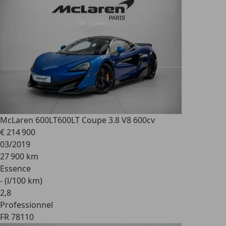
McLaren 600LT
600LT Coupe 3.8 V8 600cv
€ 214 900
03/2019
27 900 km
Essence
- (l/100 km)
2
,
8
Professionnel
FR 78110