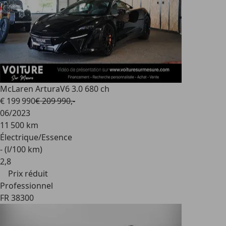
McLaren Artura
V6 3.0 680 ch
€ 199 990
€ 209 990,-
06/2023
11 500 km
Électrique/Essence
- (l/100 km)
2
,
8
Prix réduit
Professionnel
FR 38300