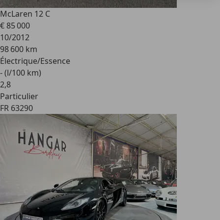
McLaren 12 C
€ 85 000
10/2012
98 600 km
Électrique/Essence
- (l/100 km)
2
,
8
Particulier
FR 63290