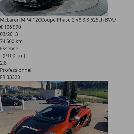
McLaren MP4-12C
Coupé Phase 2 V8 3.8 625ch BVA7
€ 106 990
03/2013
74 500 km
Essence
- (l/100 km)
2
,
8
Professionnel
FR 33320