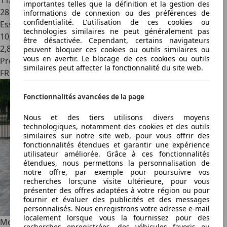
11/2019
importantes telles que la définition et la gestion des
28 500 km
informations de connexion ou des préférences de
confidentialité. L'utilisation de ces cookies ou
Essence
technologies similaires ne peut généralement pas
10,7 l/100 km (mixte)
être désactivée. Cependant, certains navigateurs
2
,
8
peuvent bloquer ces cookies ou outils similaires ou
vous en avertir. Le blocage de ces cookies ou outils
Professionnel
similaires peut affecter la fonctionnalité du site web.
FR 85100
Fonctionnalités avancées de la page
Nous et des tiers utilisons divers moyens
technologiques, notamment des cookies et des outils
similaires sur notre site web, pour vous offrir des
fonctionnalités étendues et garantir une expérience
utilisateur améliorée. Grâce à ces fonctionnalités
étendues, nous permettons la personnalisation de
notre offre, par exemple pour poursuivre vos
recherches lors;une visite ultérieure, pour vous
présenter des offres adaptées à votre région ou pour
fournir et évaluer des publicités et des messages
personnalisés. Nous enregistrons votre adresse e-mail
localement lorsque vous la fournissez pour des
McLaren 765LT Coupe
- 1st hand, 6 150 km, PPF, great spec
recherches enregistrées, des véhicules favoris ou