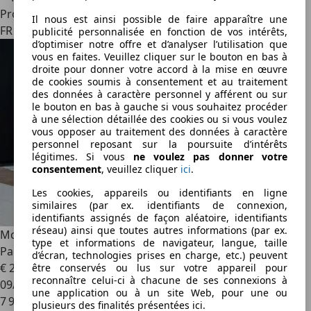
Professionnel
Il nous est ainsi possible de faire apparaître une
FR 69190
publicité personnalisée en fonction de vos intérêts,
d’optimiser notre offre et d’analyser l’utilisation que
vous en faites. Veuillez cliquer sur le bouton en bas à
droite pour donner votre accord à la mise en œuvre
de cookies soumis à consentement et au traitement
des données à caractère personnel y afférent ou sur
le bouton en bas à gauche si vous souhaitez procéder
à une sélection détaillée des cookies ou si vous voulez
vous opposer au traitement des données à caractère
personnel reposant sur la poursuite d’intérêts
légitimes. Si vous
ne voulez pas donner votre
consentement
, veuillez cliquer
ici
.
Les cookies, appareils ou identifiants en ligne
similaires (par ex. identifiants de connexion,
identifiants assignés de façon aléatoire, identifiants
réseau) ainsi que toutes autres informations (par ex.
McLaren 720S
Coupé 4.0 V8 720ch | Lift Freins Céramique
type et informations de navigateur, langue, taille
Pack Carbone Peinture Spéciale À partir de 2890-mois
d’écran, technologies prises en charge, etc.) peuvent
€ 219 980
être conservés ou lus sur votre appareil pour
reconnaître celui-ci à chacune de ses connexions à
09/2017
une application ou à un site Web, pour une ou
7 990 km
plusieurs des finalités présentées ici.