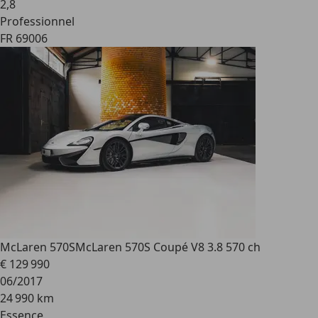
2
,
8
Professionnel
FR 69006
McLaren 570S
McLaren 570S Coupé V8 3.8 570 ch
€ 129 990
06/2017
24 990 km
Essence