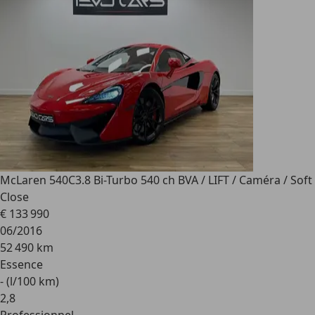
McLaren 540C
3.8 Bi-Turbo 540 ch BVA / LIFT / Caméra / Soft
Close
€ 133 990
06/2016
52 490 km
Essence
- (l/100 km)
2
,
8