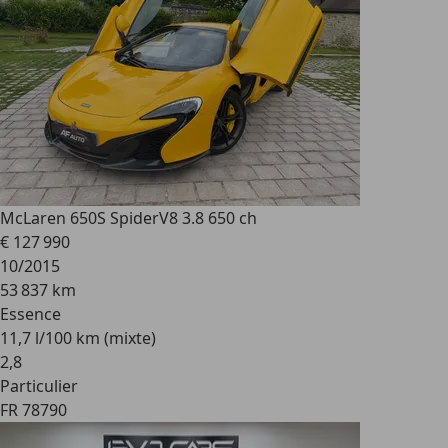
McLaren 650S Spider
V8 3.8 650 ch
€ 127 990
10/2015
53 837 km
Essence
11,7 l/100 km (mixte)
2
,
8
Particulier
FR 78790