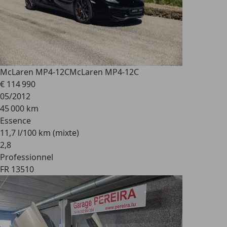
McLaren MP4-12C
McLaren MP4-12C
€ 114 990
05/2012
45 000 km
Essence
11,7 l/100 km (mixte)
2
,
8
Professionnel
FR 13510