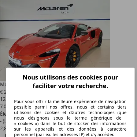
Nous utilisons des cookies pour
McLaren Artura
PERFORMANCE V6 3.0 680CH
faciliter votre recherche.
€ 219 900
€ 249 900,-
12/2024
Pour vous offrir la meilleure expérience de navigation
7 000 km
possible parmi nos offres, nous et certains tiers
utilisons des cookies et d’autres technologies (que
Électrique/Essence
nous désignons sous le terme générique de :
- (l/100 km)
« cookies ») dans le but de stocker des informations
2
,
8
sur les appareils et des données à caractère
personnel (par ex. les adresses IP) et d’y accéder.
Prix réduit