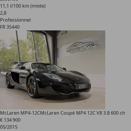
11,1 l/100 km (mixte)
2
,
8
Professionnel
FR 35440
McLaren MP4-12C
McLaren Coupé MP4 12C V8 3.8 600 ch
€ 134 900
05/2015