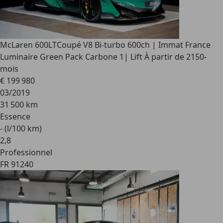
McLaren 600LT
Coupé V8 Bi-turbo 600ch | Immat France
Luminaire Green Pack Carbone 1| Lift À partir de 2150-
mois
€ 199 980
03/2019
31 500 km
Essence
- (l/100 km)
2
,
8
Professionnel
FR 91240