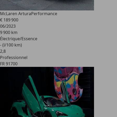
McLaren Artura
Performance
€ 189 900
06/2023
9 900 km
Électrique/Essence
- (l/100 km)
2
,
8
Professionnel
FR 91700