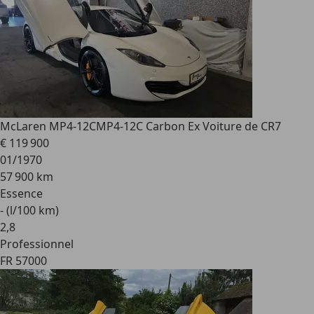
McLaren MP4-12C
MP4-12C Carbon Ex Voiture de CR7
€ 119 900
01/1970
57 900 km
Essence
- (l/100 km)
2
,
8
Professionnel
FR 57000