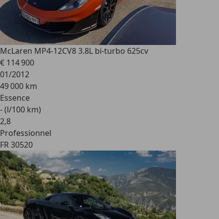
McLaren MP4-12C
V8 3.8L bi-turbo 625cv
€ 114 900
01/2012
49 000 km
Essence
- (l/100 km)
2
,
8
Professionnel
FR 30520